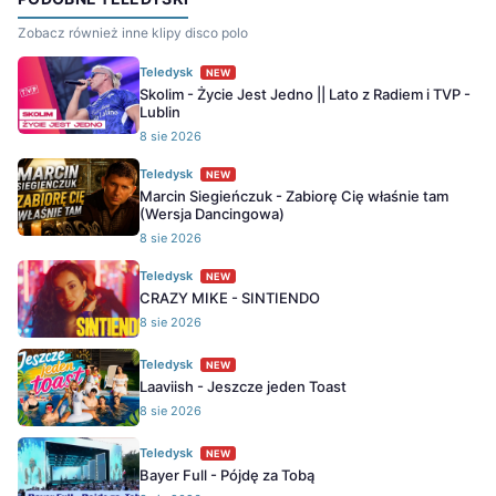
Zobacz również inne klipy disco polo
Teledysk
NEW
Skolim - Życie Jest Jedno || Lato z Radiem i TVP -
Lublin
8 sie 2026
Teledysk
NEW
Marcin Siegieńczuk - Zabiorę Cię właśnie tam
(Wersja Dancingowa)
8 sie 2026
Teledysk
NEW
CRAZY MIKE - SINTIENDO
8 sie 2026
Teledysk
NEW
Laaviish - Jeszcze jeden Toast
8 sie 2026
Teledysk
NEW
Bayer Full - Pójdę za Tobą