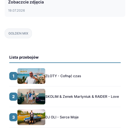
Zobaczcie zdjęcia
19.07.2026
GOLDEN MIX
Lista przebojów
1
ZŁOTY - Cofnąć czas
2
SKOLIM & Zenek Martyniuk & RAIDER - Love
3
DJ OLI - Serce Moje