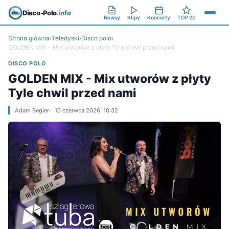
Disco-Polo
.info
Newsy
Klipy
Koncerty
TOP 20
Strona główna
›
Teledyski
›
Disco polo
›
GOLDEN MIX - Mix utworów z płyty Tyle chwil przed nami
DISCO POLO
GOLDEN MIX - Mix utworów z płyty
Tyle chwil przed nami
Adam Begier
10 czerwca 2026, 10:32