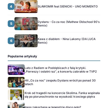
4
SŁAWOMIR feat SIENICKI - UNO MOMENTO
Dystans - Co za noc (Mathew Oldschool 90's
5
Remix)
Kawa z diabłem - Nina Lakomy (DA LUCA
6
Remix)
Popularne artykuły
Lato z Radiem w Poddębicach z falą krytyki.
„Pierwszy i ostatni raz", a koncertu zabrakło w TVP2
Hit „Co za noc" zespołu Dystans wrócił po ponad 30
latach
Krok od tragedii na koncercie Skolima. Fanka wspinała
się po piorunochronie na wysokość trzeciego piętra
Iness zakochana w legendzie disco polo?