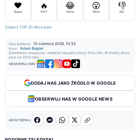
❤️
🔥
😂
😮
👎
Super
HOT
Haha
Wow
Nie
Zobacz TOP 20 disco polo
10 czerwca 2026, 10:32
Data publikacji:
Adam Begier
Autor:
Dziennikarz muzyczny i redaktor naczelny Disco-Polo.info. W branży disco
polo od 2012 roku.
OBSERWUJ NAS
DODAJ NAS JAKO ŹRÓDŁO W GOOGLE
OBSERWUJ NAS W GOOGLE NEWS
UDOSTĘPNIJ:
PODOBNE TELEDYSKI