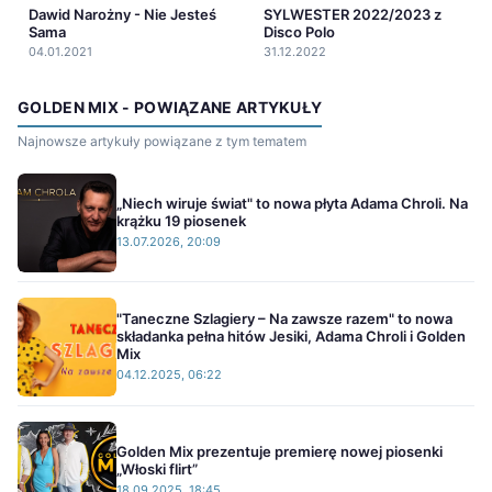
Dawid Narożny - Nie Jesteś
SYLWESTER 2022/2023 z
Sama
Disco Polo
04.01.2021
31.12.2022
GOLDEN MIX - POWIĄZANE ARTYKUŁY
Najnowsze artykuły powiązane z tym tematem
„Niech wiruje świat" to nowa płyta Adama Chroli. Na
krążku 19 piosenek
13.07.2026, 20:09
"Taneczne Szlagiery – Na zawsze razem" to nowa
składanka pełna hitów Jesiki, Adama Chroli i Golden
Mix
04.12.2025, 06:22
Golden Mix prezentuje premierę nowej piosenki
„Włoski flirt”
18.09.2025, 18:45