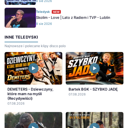
8 sie 2026
Teledysk
NEW
Skolim - Love | Lato z Radiem i TVP - Lublin
8 sie 2026
INNE TELEDYSKI
Najnowsze i polecane klipy disco polo
DEMETERS - Dziewczyny,
Bartek BGK - SZYBKO JADĘ
które mam na myśli
07.08.2026
(Recydywiści)
07.08.2026