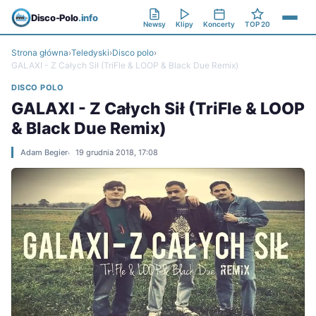
Disco-Polo
.info
Newsy
Klipy
Koncerty
TOP 20
Strona główna
›
Teledyski
›
Disco polo
›
GALAXI - Z Całych Sił (TriFle & LOOP & Black Due Remix)
DISCO POLO
GALAXI - Z Całych Sił (TriFle & LOOP
& Black Due Remix)
Adam Begier
19 grudnia 2018, 17:08