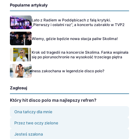
Popularne artykuły
Lato z Radiem w Poddębicach z falą krytyki.
„Pierwszy i ostatni raz", a koncertu zabrakło w TVP2
Wiemy, gdzie będzie nowa stacja paliw Skolima!
Krok od tragedii na koncercie Skolima. Fanka wspinała
się po piorunochronie na wysokość trzeciego piętra
Iness zakochana w legendzie disco polo?
Zagłosuj
Który hit disco polo ma najlepszy refren?
Ona tańczy dla mnie
Przez twe oczy zielone
Jesteś szalona