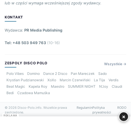
lub w części wymaga wcześniejszej zgody wydawcy.
KONTAKT
Wydawca:
PR Media Publishing
Tel: +48 503 949 763
(10-16)
ZESPOŁY DISCO POLO
Wszystkie →
Polo Vibes
Domino
Dance 2 Disco
Pan Mareczek
Sado
Krystian Pudzianowski
XoXo
Marcin Czerwiński
La Tija
Verdis
Beat Magic
Kapela Roy
Maestro
SUMMER NIGHT
N’Joy
Claudi
Bedi
Czadowa Mamuśka
© 2026 Disco-Polo.info. Wszelkie prawa
Regulamin
Polityka
RODO
zastrzeżone.
prywatności
×
REKLAMA