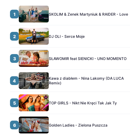
1
SKOLIM & Zenek Martyniuk & RAIDER - Love
2
DJ OLI - Serce Moje
3
SŁAWOMIR feat SIENICKI - UNO MOMENTO
Kawa z diabłem - Nina Lakomy (DA LUCA
4
Remix)
5
TOP GIRLS - Nikt Nie Kręci Tak Jak Ty
6
Golden Ladies - Zielona Puszcza