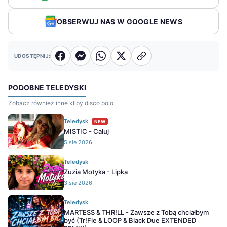
OBSERWUJ NAS W GOOGLE NEWS
UDOSTĘPNIJ:
PODOBNE TELEDYSKI
Zobacz również inne klipy disco polo
Teledysk
NEW
MISTIC - Całuj
5 sie 2026
Teledysk
Zuzia Motyka - Lipka
3 sie 2026
Teledysk
MARTESS & THR!LL - Zawsze z Tobą chciałbym
być (Tr!Fle & LOOP & Black Due EXTENDED