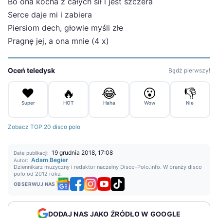
Bo ona kocha z całych sił i jest szczera
Serce daje mi i zabiera
Piersiom dech, głowie myśli złe
Pragnę jej, a ona mnie (4 x)
Oceń teledysk
Bądź pierwszy!
❤️
🔥
😂
😮
👎
Super
HOT
Haha
Wow
Nie
Zobacz TOP 20 disco polo
19 grudnia 2018, 17:08
Data publikacji:
Adam Begier
Autor:
Dziennikarz muzyczny i redaktor naczelny Disco-Polo.info. W branży disco
polo od 2012 roku.
OBSERWUJ NAS
DODAJ NAS JAKO ŹRÓDŁO W GOOGLE