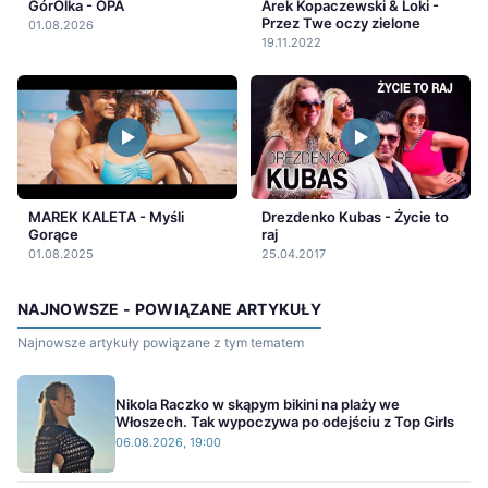
GórOlka - OPA
Arek Kopaczewski & Loki -
Przez Twe oczy zielone
01.08.2026
19.11.2022
MAREK KALETA - Myśli
Drezdenko Kubas - Życie to
Gorące
raj
01.08.2025
25.04.2017
NAJNOWSZE - POWIĄZANE ARTYKUŁY
Najnowsze artykuły powiązane z tym tematem
Nikola Raczko w skąpym bikini na plaży we
Włoszech. Tak wypoczywa po odejściu z Top Girls
06.08.2026, 19:00