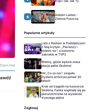
Kręci Tak Jak Ty
Golden Ladies -
6
Zielona Puszcza
Popularne artykuły
Lato z Radiem w Poddębicach
z falą krytyki. „Pierwszy i
ostatni raz", a koncertu
zabrakło w TVP2
Wiemy, gdzie będzie nowa
Zgłoś błąd
stacja paliw Skolima!
Hit „Co za noc" zespołu
Dystans wrócił po ponad 30
prawdź
latach
Krok od tragedii na koncercie
Skolima. Fanka wspinała się po
piorunochronie na wysokość
trzeciego piętra
Zagłosuj