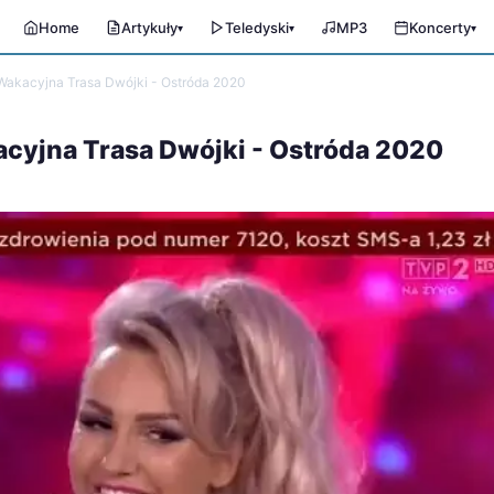
Home
Artykuły
Teledyski
MP3
Koncerty
▾
▾
▾
- Wakacyjna Trasa Dwójki - Ostróda 2020
kacyjna Trasa Dwójki - Ostróda 2020