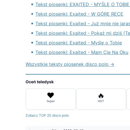
Tekst piosenki: EXAITED - MYŚLĘ O TOB
Tekst piosenki: Exaited - W GÓRĘ RĘCE
Tekst piosenki: Exaited - Już mnie nie jar
Tekst piosenki: Exaited - Pokaż mi dziś (T
Tekst piosenki: Exaited - Myślę o Tobie
Tekst piosenki: Exaited - Mam Cie Na Oku
Wszystkie teksty piosenek disco polo →
Oceń teledysk
❤️
🔥
Super
HOT
Zobacz TOP 20 disco polo