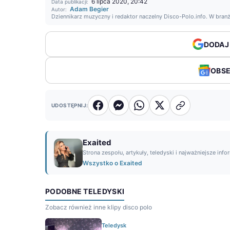
6 lipca 2020, 20:42
Data publikacji:
Adam Begier
Autor:
Dziennikarz muzyczny i redaktor naczelny Disco-Polo.info. W bran
DODAJ
OBS
UDOSTĘPNIJ:
Exaited
Strona zespołu, artykuły, teledyski i najważniejsze info
Wszystko o Exaited
PODOBNE TELEDYSKI
Zobacz również inne klipy disco polo
Teledysk