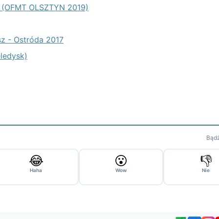
IE (OFMT OLSZTYN 2019)
asz - Ostróda 2017
eledysk)
Bądź
😂
😮
👎
Haha
Wow
Nie