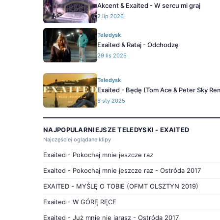
Akcent & Exaited - W sercu mi graj
2 lip 2026
Teledysk
Exaited & Rataj - Odchodzę
29 lis 2025
Teledysk
Exaited - Będę (Tom Ace & Peter Sky Re
6 sty 2025
NAJPOPULARNIEJSZE TELEDYSKI - EXAITED
Najczęściej oglądane klipy
Exaited - Pokochaj mnie jeszcze raz
Exaited - Pokochaj mnie jeszcze raz - Ostróda 2017
EXAITED - MYŚLĘ O TOBIE (OFMT OLSZTYN 2019)
Exaited - W GÓRĘ RĘCE
Exaited - Już mnie nie jarasz - Ostróda 2017