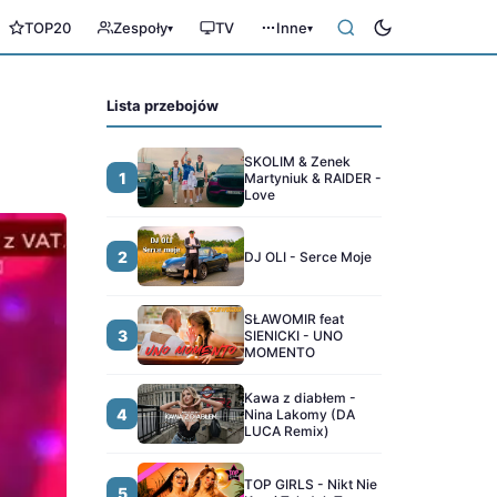
TOP20
Zespoły
TV
Inne
▾
▾
Lista przebojów
SKOLIM & Zenek
1
Martyniuk & RAIDER -
Love
2
DJ OLI - Serce Moje
SŁAWOMIR feat
3
SIENICKI - UNO
MOMENTO
Kawa z diabłem -
4
Nina Lakomy (DA
LUCA Remix)
TOP GIRLS - Nikt Nie
5