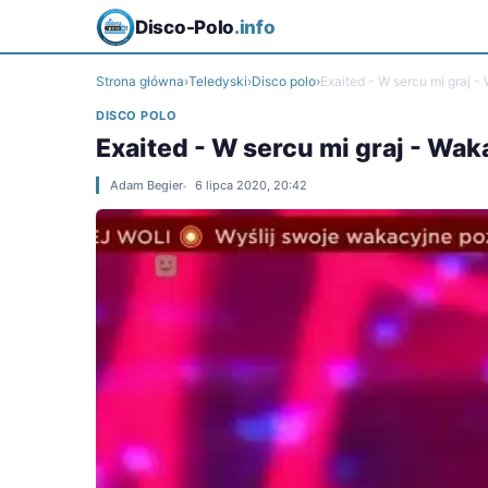
Disco-Polo
.info
Strona główna
›
Teledyski
›
Disco polo
›
Exaited - W sercu mi graj 
DISCO POLO
Exaited - W sercu mi graj - Wa
Adam Begier
6 lipca 2020, 20:42