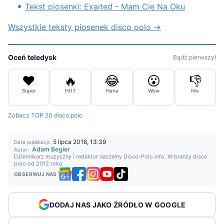
Tekst piosenki: Exaited - Mam Cie Na Oku
Wszystkie teksty piosenek disco polo →
Oceń teledysk
Bądź pierwszy!
❤️
🔥
😂
😮
👎
Super
HOT
Haha
Wow
Nie
Zobacz TOP 20 disco polo
5 lipca 2018, 13:39
Data publikacji:
Adam Begier
Autor:
Dziennikarz muzyczny i redaktor naczelny Disco-Polo.info. W branży disco
polo od 2012 roku.
OBSERWUJ NAS
DODAJ NAS JAKO ŹRÓDŁO W GOOGLE