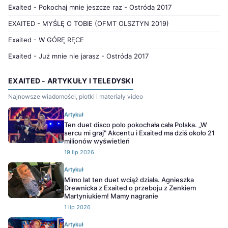
Exaited - Pokochaj mnie jeszcze raz - Ostróda 2017
EXAITED - MYŚLĘ O TOBIE (OFMT OLSZTYN 2019)
Exaited - W GÓRĘ RĘCE
Exaited - Już mnie nie jarasz - Ostróda 2017
EXAITED - ARTYKUŁY I TELEDYSKI
Najnowsze wiadomości, plotki i materiały video
Artykuł
Ten duet disco polo pokochała cała Polska. „W
sercu mi graj" Akcentu i Exaited ma dziś około 21
milionów wyświetleń
19 lip 2026
Artykuł
Mimo lat ten duet wciąż działa. Agnieszka
Drewnicka z Exaited o przeboju z Zenkiem
Martyniukiem! Mamy nagranie
1 lip 2026
Artykuł