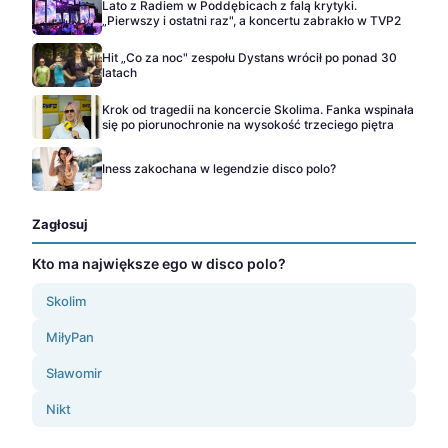
Lato z Radiem w Poddębicach z falą krytyki.
„Pierwszy i ostatni raz", a koncertu zabrakło w TVP2
Hit „Co za noc" zespołu Dystans wrócił po ponad 30
latach
Krok od tragedii na koncercie Skolima. Fanka wspinała
się po piorunochronie na wysokość trzeciego piętra
Iness zakochana w legendzie disco polo?
Zagłosuj
Kto ma największe ego w disco polo?
Skolim
MiłyPan
Sławomir
Nikt