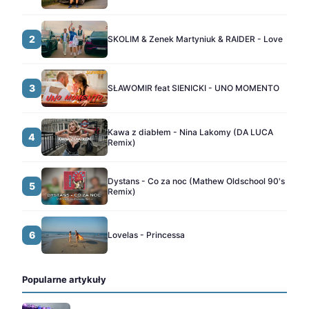
2
SKOLIM & Zenek Martyniuk & RAIDER - Love
3
SŁAWOMIR feat SIENICKI - UNO MOMENTO
Kawa z diabłem - Nina Lakomy (DA LUCA
4
Remix)
Dystans - Co za noc (Mathew Oldschool 90's
5
Remix)
6
Lovelas - Princessa
Popularne artykuły