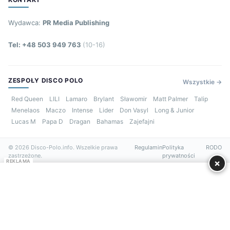
Wydawca:
PR Media Publishing
Tel: +48 503 949 763
(10-16)
ZESPOŁY DISCO POLO
Wszystkie →
Red Queen
LILI
Lamaro
Brylant
Sławomir
Matt Palmer
Talip
Menelaos
Maczo
Intense
Lider
Don Vasyl
Long & Junior
Lucas M
Papa D
Dragan
Bahamas
Zajefajni
© 2026 Disco-Polo.info. Wszelkie prawa
Regulamin
Polityka
RODO
zastrzeżone.
prywatności
×
REKLAMA