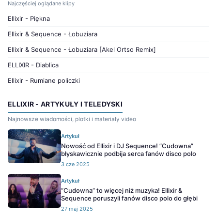
Najczęściej oglądane klipy
Ellixir - Piękna
Ellixir & Sequence - Łobuziara
Ellixir & Sequence - Łobuziara [Akel Ortso Remix]
ELLIXIR - Diablica
Ellixir - Rumiane policzki
ELLIXIR - ARTYKUŁY I TELEDYSKI
Najnowsze wiadomości, plotki i materiały video
Artykuł
Nowość od Ellixir i DJ Sequence! ”Cudowna”
błyskawicznie podbija serca fanów disco polo
3 cze 2025
Artykuł
”Cudowna” to więcej niż muzyka! Ellixir &
Sequence poruszyli fanów disco polo do głębi
27 maj 2025