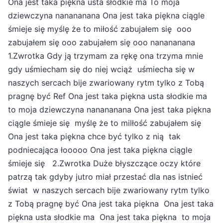
Ona jest taka piękna usta słodkie ma To moja
dziewczyna nanananana Ona jest taka piękna ciągle
śmieje się myślę że to miłość zabujałem się ooo
zabujałem się ooo zabujałem się ooo nanananana
1.Zwrotka Gdy ją trzymam za rękę ona trzyma mnie
gdy uśmiecham się do niej wciąż uśmiecha się w
naszych sercach bije zwariowany rytm tylko z Tobą
pragnę być Ref Ona jest taka piękna usta słodkie ma
to moja dziewczyna nanananana Ona jest taka piękna
ciągle śmieje się myślę że to milłość zabujałem się
Ona jest taka piękna chce być tylko z nią tak
podniecająca łooooo Ona jest taka piękna ciągle
śmieje się 2.Zwrotka Duże błyszczące oczy które
patrzą tak gdyby jutro miał przestać dla nas istnieć
świat w naszych sercach bije zwariowany rytm tylko
z Tobą pragnę być Ona jest taka piękna Ona jest taka
piękna usta słodkie ma Ona jest taka piękna to moja