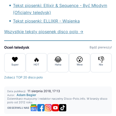
Tekst piosenki: Ellixir & Sequence - Być Młodym
(Oficjalny teledysk)
Tekst piosenki: ELLIXIR - Wisienka
Wszystkie teksty piosenek disco polo →
Oceń teledysk
Bądź pierwszy!
❤️
🔥
😂
😮
👎
Super
HOT
Haha
Wow
Nie
Zobacz TOP 20 disco polo
11 sierpnia 2018, 17:13
Data publikacji:
Adam Begier
Autor:
Dziennikarz muzyczny i redaktor naczelny Disco-Polo.info. W branży disco
polo od 2012 roku.
OBSERWUJ NAS