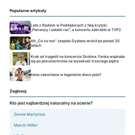
Popularne artykuły
Lato z Radiem w Poddębicach z falą krytyki.
„Pierwszy i ostatni raz", a koncertu zabrakło w TVP2
Hit „Co za noc" zespołu Dystans wrócił po ponad 30
latach
Krok od tragedii na koncercie Skolima. Fanka wspinała
się po piorunochronie na wysokość trzeciego piętra
Iness zakochana w legendzie disco polo?
Zagłosuj
Kto jest najbardziej naturalny na scenie?
Zenek Martyniuk
Marcin Miller