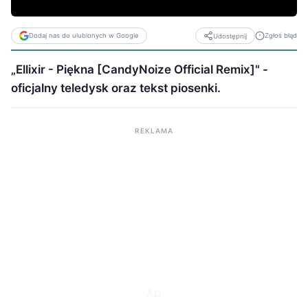
Dodaj nas do ulubionych w Google
Zgłoś błąd
Udostępnij
„Ellixir - Piękna [CandyNoize Official Remix]" -
oficjalny teledysk oraz tekst piosenki.
REKLAMA