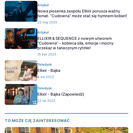
Artykuł
Nowa piosenka zespołu Ellixir porusza ważny
temat. ”Cudowna” może stać się hymnem kobiet!
22 maj 2025
Artykuł
ELLIXIR & SEQUENCE z nowym utworem
”Cudowna” – kobieca siła, emocje i mocny
przekaz w tanecznym rytmie!
15 kwi 2025
Teledysk
Ellixir - Bajka
4 sie 2022
Teledysk
Ellixir - Bajka (Zapowiedź)
22 lip 2022
TO MOŻE CIĘ ZAINTERESOWAĆ