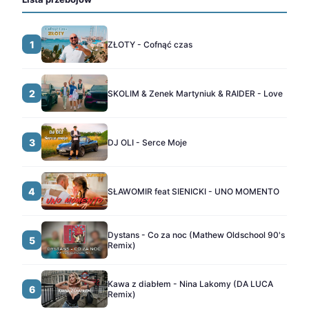
1
ZŁOTY - Cofnąć czas
2
SKOLIM & Zenek Martyniuk & RAIDER - Love
3
DJ OLI - Serce Moje
4
SŁAWOMIR feat SIENICKI - UNO MOMENTO
Dystans - Co za noc (Mathew Oldschool 90's
5
Remix)
Kawa z diabłem - Nina Lakomy (DA LUCA
6
Remix)