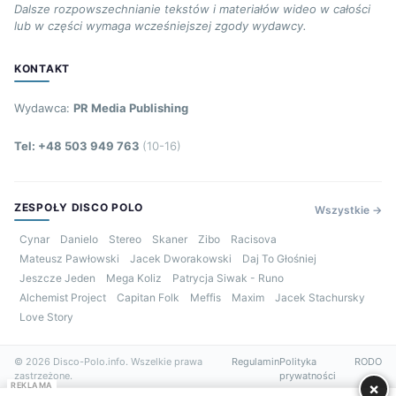
Dalsze rozpowszechnianie tekstów i materiałów wideo w całości
lub w części wymaga wcześniejszej zgody wydawcy.
KONTAKT
Wydawca:
PR Media Publishing
Tel: +48 503 949 763
(10-16)
ZESPOŁY DISCO POLO
Wszystkie →
Cynar
Danielo
Stereo
Skaner
Zibo
Racisova
Mateusz Pawłowski
Jacek Dworakowski
Daj To Głośniej
Jeszcze Jeden
Mega Koliz
Patrycja Siwak - Runo
Alchemist Project
Capitan Folk
Meffis
Maxim
Jacek Stachursky
Love Story
© 2026 Disco-Polo.info. Wszelkie prawa
Regulamin
Polityka
RODO
zastrzeżone.
prywatności
×
REKLAMA