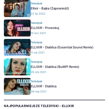
Teledysk
Ellixir - Bajka (Zapowiedź)
22 lip 2022
Teledysk
ELLIXIR - Prowokuj
10 wrz 2021
Teledysk
ELLIXIR - Diablica (Essential Sound Remix)
11 sie 2021
Teledysk
ELLIXIR - Diablica (BuMP! Remix)
26 cze 2021
Teledysk
ELLIXIR - Diablica
28 maj 2021
NAJPOPULARNIEJSZE TELEDYSKI - ELLIXIR