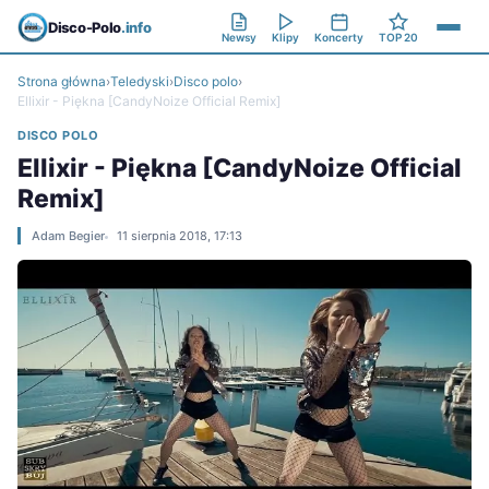
Disco-Polo
.info
Newsy
Klipy
Koncerty
TOP 20
Strona główna
›
Teledyski
›
Disco polo
›
Ellixir - Piękna [CandyNoize Official Remix]
DISCO POLO
Ellixir - Piękna [CandyNoize Official
Remix]
Adam Begier
11 sierpnia 2018, 17:13