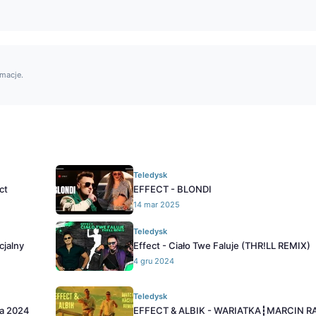
rmacje.
Teledysk
ct
EFFECT - BLONDI
14 mar 2025
Teledysk
cjalny
Effect - Ciało Twe Faluje (THR!LL REMIX)
4 gru 2024
Teledysk
da 2024
EFFECT & ALBIK - WARIATKA┇MARCIN 