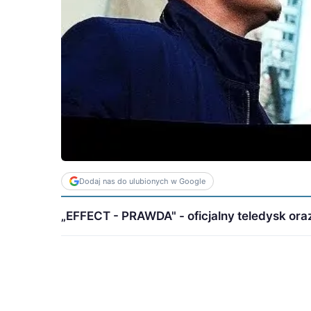
Dodaj nas do ulubionych w Google
„EFFECT - PRAWDA" - oficjalny teledysk oraz