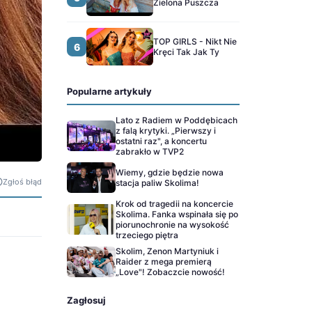
Zielona Puszcza
TOP GIRLS - Nikt Nie
6
Kręci Tak Jak Ty
Popularne artykuły
Lato z Radiem w Poddębicach
z falą krytyki. „Pierwszy i
ostatni raz", a koncertu
zabrakło w TVP2
Wiemy, gdzie będzie nowa
Zgłoś błąd
stacja paliw Skolima!
Krok od tragedii na koncercie
Skolima. Fanka wspinała się po
piorunochronie na wysokość
trzeciego piętra
Skolim, Zenon Martyniuk i
Raider z mega premierą
„Love"! Zobaczcie nowość!
Zagłosuj