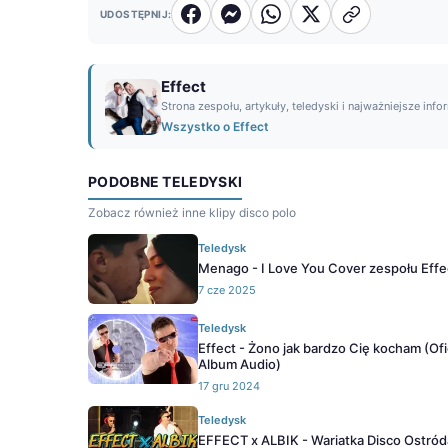
UDOSTĘPNIJ:
Effect
Strona zespołu, artykuły, teledyski i najważniejsze info
Wszystko o Effect
PODOBNE TELEDYSKI
Zobacz również inne klipy disco polo
Teledysk
Menago - I Love You Cover zespołu Effe
7 cze 2025
Teledysk
Effect - Żono jak bardzo Cię kocham (Ofi
Album Audio)
17 gru 2024
Teledysk
EFFECT x ALBIK - Wariatka Disco Ostró