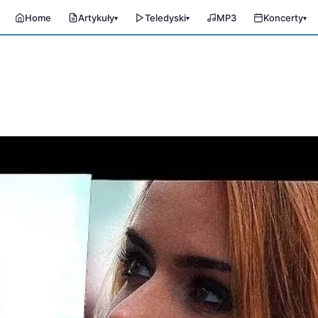
Home
Artykuły
Teledyski
MP3
Koncerty
▾
▾
▾