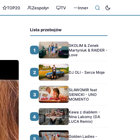
TOP20
Zespoły
TV
Inne
▾
▾
Lista przebojów
SKOLIM & Zenek
1
Martyniuk & RAIDER -
Love
2
DJ OLI - Serce Moje
SŁAWOMIR feat
3
SIENICKI - UNO
MOMENTO
Kawa z diabłem -
4
Nina Lakomy (DA
LUCA Remix)
Golden Ladies -
5