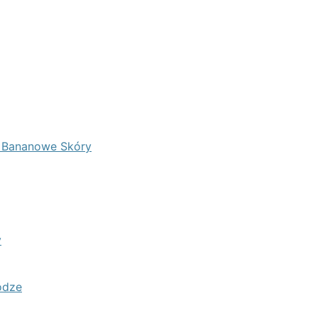
- Bananowe Skóry
y
odze