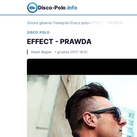
Disco-Polo
.info
Strona główna
›
Teledyski
›
Disco polo
›
EFFECT - PRAWDA
DISCO POLO
EFFECT - PRAWDA
Adam Begier
1 grudnia 2017, 18:01