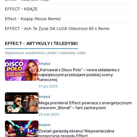
EFFECT - KSIĄŻE
Effect - Książę (Noize Remix)
EFFECT - Ach Te Życie DA LUCA Oldschool 90 s Remix
EFFECT - ARTYKUŁY I TELEDYSKI
Najnowsze wiadomości, plotki i materiały video
Artykuł
„Karnawał z Disco Polo” – nowa składanka z
największymi przebojami polskiej sceny
tanecznej
31 gru 2025
Artykuł
Mega premiera! Effect powraca z energetycznym
utworem „Blondi” – fani zachwyceni
20 mar 2025
Artykuł
Zostań gwiazdą ekranu! Niepowtarzalna
propozycja zespołu Effect