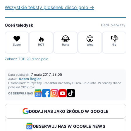
Wszystkie teksty piosenek disco polo →
Oceń teledysk
Bądź pierwszy!
❤️
🔥
😂
😮
👎
Super
HOT
Haha
Wow
Nie
Zobacz TOP 20 disco polo
7 maja 2017, 23:05
Data publikacji:
Adam Begier
Autor:
Dziennikarz muzyczny i redaktor naczelny Disco-Polo.info. W branży disco
polo od 2012 roku.
OBSERWUJ NAS
DODAJ NAS JAKO ŹRÓDŁO W GOOGLE
OBSERWUJ NAS W GOOGLE NEWS