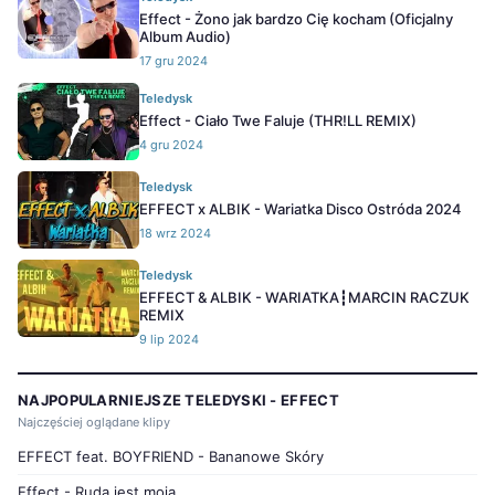
Effect - Żono jak bardzo Cię kocham (Oficjalny
Album Audio)
17 gru 2024
Teledysk
Effect - Ciało Twe Faluje (THR!LL REMIX)
4 gru 2024
Teledysk
EFFECT x ALBIK - Wariatka Disco Ostróda 2024
18 wrz 2024
Teledysk
EFFECT & ALBIK - WARIATKA┇MARCIN RACZUK
REMIX
9 lip 2024
NAJPOPULARNIEJSZE TELEDYSKI - EFFECT
Najczęściej oglądane klipy
EFFECT feat. BOYFRIEND - Bananowe Skóry
Effect - Ruda jest moja