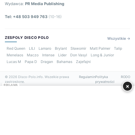
Wydawca:
PR Media Publishing
Tel: +48 503 949 763
(10-16)
ZESPOŁY DISCO POLO
Wszystkie →
Red Queen
LILI
Lamaro
Brylant
Sławomir
Matt Palmer
Talip
Menelaos
Maczo
Intense
Lider
Don Vasyl
Long & Junior
Lucas M
Papa D
Dragan
Bahamas
Zajefajni
© 2026 Disco-Polo.info. Wszelkie prawa
Regulamin
Polityka
RODO
zastrzeżone.
prywatności
×
REKLAMA