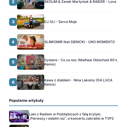
2
SKOLIM & Zenek Martyniuk & RAIDER - Love
3
DJ OLI - Serce Moje
4
SŁAWOMIR feat SIENICKI - UNO MOMENTO
Dystans - Co za noc (Mathew Oldschool 90's
5
Remix)
Kawa z diabłem - Nina Lakomy (DA LUCA
6
Remix)
Popularne artykuły
Lato z Radiem w Poddębicach z falą krytyki.
„Pierwszy i ostatni raz", a koncertu zabrakło w TVP2