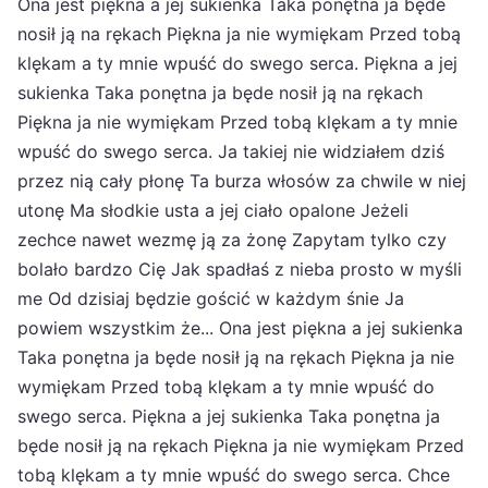
Ona jest piękna a jej sukienka Taka ponętna ja będe
nosił ją na rękach Piękna ja nie wymiękam Przed tobą
klękam a ty mnie wpuść do swego serca. Piękna a jej
sukienka Taka ponętna ja będe nosił ją na rękach
Piękna ja nie wymiękam Przed tobą klękam a ty mnie
wpuść do swego serca. Ja takiej nie widziałem dziś
przez nią cały płonę Ta burza włosów za chwile w niej
utonę Ma słodkie usta a jej ciało opalone Jeżeli
zechce nawet wezmę ją za żonę Zapytam tylko czy
bolało bardzo Cię Jak spadłaś z nieba prosto w myśli
me Od dzisiaj będzie gościć w każdym śnie Ja
powiem wszystkim że... Ona jest piękna a jej sukienka
Taka ponętna ja będe nosił ją na rękach Piękna ja nie
wymiękam Przed tobą klękam a ty mnie wpuść do
swego serca. Piękna a jej sukienka Taka ponętna ja
będe nosił ją na rękach Piękna ja nie wymiękam Przed
tobą klękam a ty mnie wpuść do swego serca. Chce