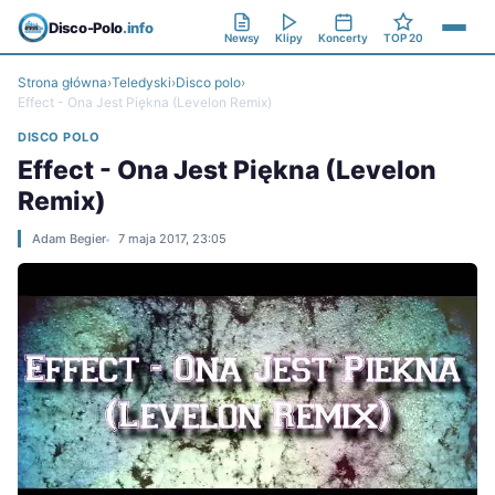
Disco-Polo
.info
Newsy
Klipy
Koncerty
TOP 20
Strona główna
›
Teledyski
›
Disco polo
›
Effect - Ona Jest Piękna (Levelon Remix)
DISCO POLO
Effect - Ona Jest Piękna (Levelon
Remix)
Adam Begier
7 maja 2017, 23:05