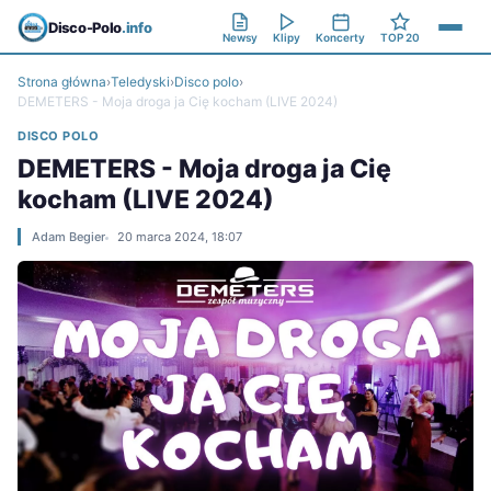
Disco-Polo
.info
Newsy
Klipy
Koncerty
TOP 20
Strona główna
›
Teledyski
›
Disco polo
›
DEMETERS - Moja droga ja Cię kocham (LIVE 2024)
DISCO POLO
DEMETERS - Moja droga ja Cię
kocham (LIVE 2024)
Adam Begier
20 marca 2024, 18:07