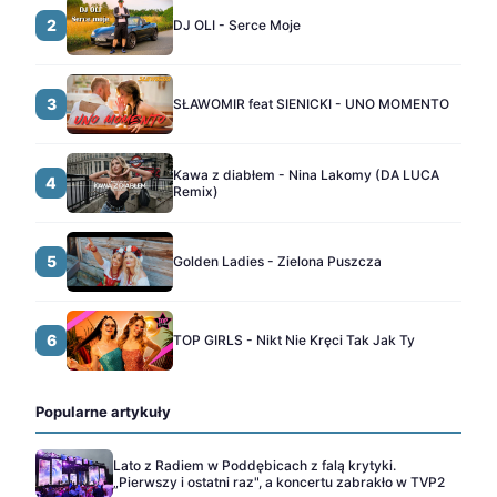
2
DJ OLI - Serce Moje
3
SŁAWOMIR feat SIENICKI - UNO MOMENTO
Kawa z diabłem - Nina Lakomy (DA LUCA
4
Remix)
5
Golden Ladies - Zielona Puszcza
6
TOP GIRLS - Nikt Nie Kręci Tak Jak Ty
Popularne artykuły
Lato z Radiem w Poddębicach z falą krytyki.
„Pierwszy i ostatni raz", a koncertu zabrakło w TVP2