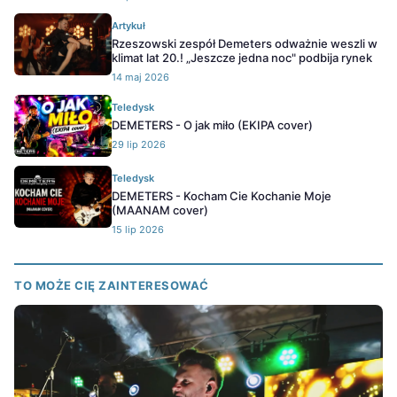
Artykuł
Rzeszowski zespół Demeters odważnie weszli w
klimat lat 20.! „Jeszcze jedna noc" podbija rynek
14 maj 2026
Teledysk
DEMETERS - O jak miło (EKIPA cover)
29 lip 2026
Teledysk
DEMETERS - Kocham Cie Kochanie Moje
(MAANAM cover)
15 lip 2026
TO MOŻE CIĘ ZAINTERESOWAĆ