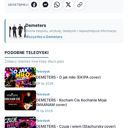
UDOSTĘPNIJ:
Demeters
Strona zespołu, artykuły, teledyski i najważniejsze informacje.
Wszystko o Demeters
PODOBNE TELEDYSKI
Zobacz również inne klipy disco polo
Teledysk
DEMETERS - O jak miło (EKIPA cover)
29 lip 2026
Teledysk
DEMETERS - Kocham Cie Kochanie Moje
(MAANAM cover)
15 lip 2026
Teledysk
DEMETERS - Czuję i wiem (Stachursky cover)