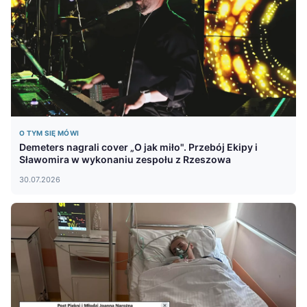
O TYM SIĘ MÓWI
Demeters nagrali cover „O jak miło". Przebój Ekipy i
Sławomira w wykonaniu zespołu z Rzeszowa
30.07.2026