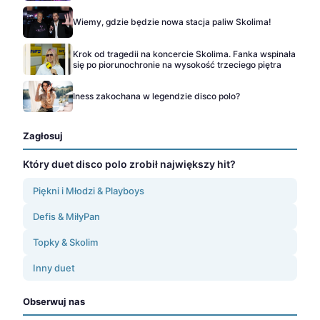
Wiemy, gdzie będzie nowa stacja paliw Skolima!
Krok od tragedii na koncercie Skolima. Fanka wspinała
się po piorunochronie na wysokość trzeciego piętra
Iness zakochana w legendzie disco polo?
Zagłosuj
Który duet disco polo zrobił największy hit?
Piękni i Młodzi & Playboys
Defis & MiłyPan
Topky & Skolim
Inny duet
Obserwuj nas