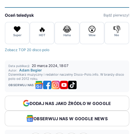
Oceń teledysk
Bądź pierwszy!
❤️
🔥
😂
😮
👎
Super
HOT
Haha
Wow
Nie
Zobacz TOP 20 disco polo
20 marca 2024, 18:07
Data publikacji:
Adam Begier
Autor:
Dziennikarz muzyczny i redaktor naczelny Disco-Polo.info. W branży disco
polo od 2012 roku.
OBSERWUJ NAS
DODAJ NAS JAKO ŹRÓDŁO W GOOGLE
OBSERWUJ NAS W GOOGLE NEWS