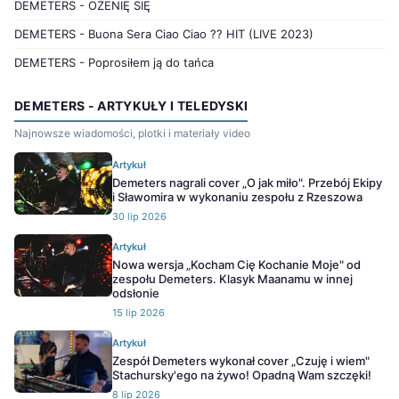
DEMETERS - OŻENIĘ SIĘ
DEMETERS - Buona Sera Ciao Ciao ?? HIT (LIVE 2023)
DEMETERS - Poprosiłem ją do tańca
DEMETERS - ARTYKUŁY I TELEDYSKI
Najnowsze wiadomości, plotki i materiały video
Artykuł
Demeters nagrali cover „O jak miło". Przebój Ekipy
i Sławomira w wykonaniu zespołu z Rzeszowa
30 lip 2026
Artykuł
Nowa wersja „Kocham Cię Kochanie Moje" od
zespołu Demeters. Klasyk Maanamu w innej
odsłonie
15 lip 2026
Artykuł
Zespół Demeters wykonał cover „Czuję i wiem"
Stachursky'ego na żywo! Opadną Wam szczęki!
8 lip 2026