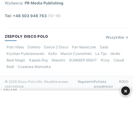
Wydawca:
PR Media Publishing
Tel: +48 503 949 763
(10-16)
ZESPOŁY DISCO POLO
Wszystkie →
Polo Vibes
Domino
Dance 2 Disco
Pan Mareczek
Sado
Krystian Pudzianowski
XoXo
Marcin Czerwiński
La Tija
Verdis
Beat Magic
Kapela Roy
Maestro
SUMMER NIGHT
N’Joy
Claudi
Bedi
Czadowa Mamuśka
© 2026 Disco-Polo.info. Wszelkie prawa
Regulamin
Polityka
RODO
zastrzeżone.
prywatności
×
REKLAMA