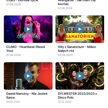
Czaro - Dorosłe życie
Avangarde - Jak mam Cię
kochać
07.08.2026
07.08.2026
CLIMO - Heartbeat (Need
Hity z Sanatorium - Milion
You)
białych róż
07.08.2026
03.08.2025
Dawid Narożny - Nie Jesteś
SYLWESTER 2022/2023 z
Sama
Disco Polo
04.01.2021
31.12.2022