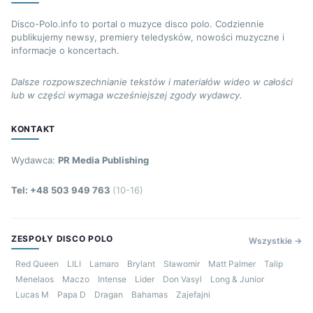
Disco-Polo.info to portal o muzyce disco polo. Codziennie
publikujemy newsy, premiery teledysków, nowości muzyczne i
informacje o koncertach.
Dalsze rozpowszechnianie tekstów i materiałów wideo w całości
lub w części wymaga wcześniejszej zgody wydawcy.
KONTAKT
Wydawca:
PR Media Publishing
Tel: +48 503 949 763
(10-16)
ZESPOŁY DISCO POLO
Wszystkie →
Red Queen
LILI
Lamaro
Brylant
Sławomir
Matt Palmer
Talip
Menelaos
Maczo
Intense
Lider
Don Vasyl
Long & Junior
Lucas M
Papa D
Dragan
Bahamas
Zajefajni