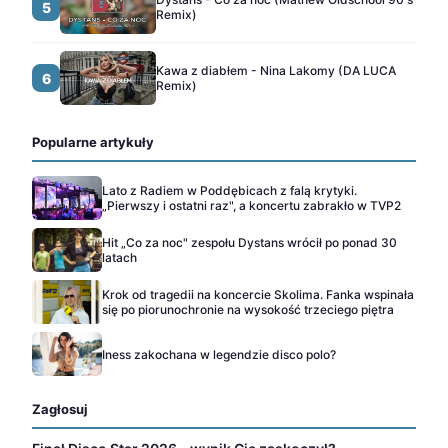
5
Remix)
Kawa z diabłem - Nina Lakomy (DA LUCA
6
Remix)
Popularne artykuły
Lato z Radiem w Poddębicach z falą krytyki.
„Pierwszy i ostatni raz", a koncertu zabrakło w TVP2
Hit „Co za noc" zespołu Dystans wrócił po ponad 30
latach
Krok od tragedii na koncercie Skolima. Fanka wspinała
się po piorunochronie na wysokość trzeciego piętra
Iness zakochana w legendzie disco polo?
Zagłosuj