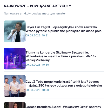
NAJNOWSZE - POWIĄZANE ARTYKUŁY
Najnowsze artykuły powiązane z tym tematem
Bayer Full zagrał u ojca Rydzyka i znów zawrzało.
Wraca pytanie o publiczne pieniądze dla disco polo
09.08.2026, 10:31
Tłumy na koncercie Skolima w Szczecinie.
Wolontariusze weszli w tłum z puszkami dla 14-
letniej Michaliny
09.08.2026, 10:30
Czy „Z Tobą mogę konie kraść" to hit lata? Lovers
mają już 290 tysięcy odtworzeń swojego teledysku
09.08.2026, 10:00
Gorąca premiera Axton! „Wakacyjny Czas" nagrany