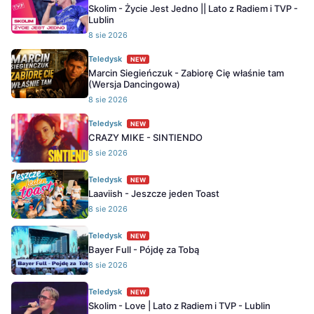
Skolim - Życie Jest Jedno || Lato z Radiem i TVP -
Lublin
8 sie 2026
Teledysk
NEW
Marcin Siegieńczuk - Zabiorę Cię właśnie tam
(Wersja Dancingowa)
8 sie 2026
Teledysk
NEW
CRAZY MIKE - SINTIENDO
8 sie 2026
Teledysk
NEW
Laaviish - Jeszcze jeden Toast
8 sie 2026
Teledysk
NEW
Bayer Full - Pójdę za Tobą
8 sie 2026
Teledysk
NEW
Skolim - Love | Lato z Radiem i TVP - Lublin