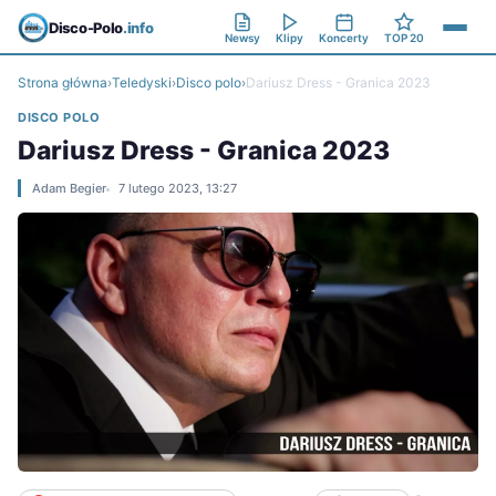
Disco-Polo
.info
Newsy
Klipy
Koncerty
TOP 20
Strona główna
›
Teledyski
›
Disco polo
›
Dariusz Dress - Granica 2023
DISCO POLO
Dariusz Dress - Granica 2023
Adam Begier
7 lutego 2023, 13:27