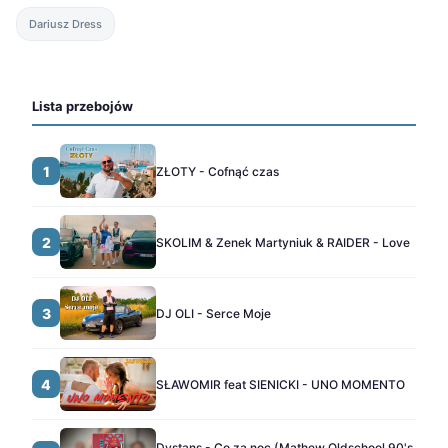
Dariusz Dress
Lista przebojów
1
ZŁOTY - Cofnąć czas
2
SKOLIM & Zenek Martyniuk & RAIDER - Love
3
DJ OLI - Serce Moje
4
SŁAWOMIR feat SIENICKI - UNO MOMENTO
Dystans - Co za noc (Mathew Oldschool 90's