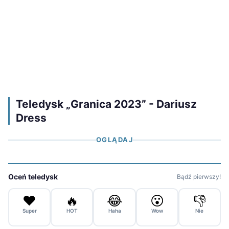
Teledysk „Granica 2023” - Dariusz
Dress
OGLĄDAJ
Oceń teledysk
Bądź pierwszy!
❤️
🔥
😂
😮
👎
Super
HOT
Haha
Wow
Nie