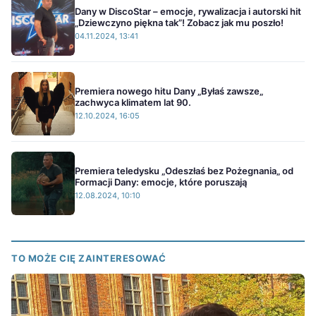
Dany w DiscoStar – emocje, rywalizacja i autorski hit
„Dziewczyno piękna tak”! Zobacz jak mu poszło!
04.11.2024, 13:41
Premiera nowego hitu Dany „Byłaś zawsze„
zachwyca klimatem lat 90.
12.10.2024, 16:05
Premiera teledysku „Odeszłaś bez Pożegnania„ od
Formacji Dany: emocje, które poruszają
12.08.2024, 10:10
TO MOŻE CIĘ ZAINTERESOWAĆ