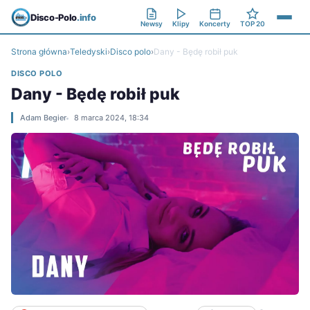
Disco-Polo
.info
Newsy
Klipy
Koncerty
TOP 20
Strona główna
›
Teledyski
›
Disco polo
›
Dany - Będę robił puk
DISCO POLO
Dany - Będę robił puk
Adam Begier
8 marca 2024, 18:34