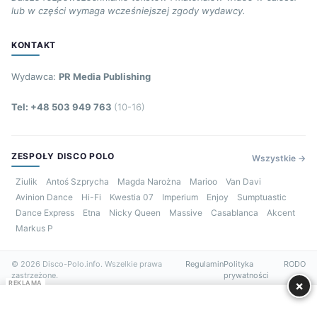
lub w części wymaga wcześniejszej zgody wydawcy.
KONTAKT
Wydawca:
PR Media Publishing
Tel: +48 503 949 763
(10-16)
ZESPOŁY DISCO POLO
Wszystkie →
Ziulik
Antoś Szprycha
Magda Narożna
Marioo
Van Davi
Avinion Dance
Hi-Fi
Kwestia 07
Imperium
Enjoy
Sumptuastic
Dance Express
Etna
Nicky Queen
Massive
Casablanca
Akcent
Markus P
© 2026 Disco-Polo.info. Wszelkie prawa
Regulamin
Polityka
RODO
zastrzeżone.
prywatności
×
REKLAMA