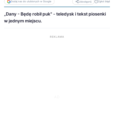
Dodaj nas do ulubionych w Google
Zgłoś błąd
Udostępnij
„Dany - Będę robił puk" - teledysk i tekst piosenki
w jednym miejscu.
REKLAMA