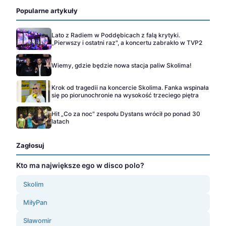
Popularne artykuły
Lato z Radiem w Poddębicach z falą krytyki.
„Pierwszy i ostatni raz", a koncertu zabrakło w TVP2
Wiemy, gdzie będzie nowa stacja paliw Skolima!
Krok od tragedii na koncercie Skolima. Fanka wspinała
się po piorunochronie na wysokość trzeciego piętra
Hit „Co za noc" zespołu Dystans wrócił po ponad 30
latach
Zagłosuj
Kto ma największe ego w disco polo?
Skolim
MiłyPan
Sławomir