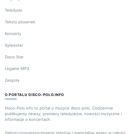
Teledyski
Teksty piosenek
Koncerty
Sylwester
Disco Star
Legalne MP3
Zespoły
O PORTALU DISCO-POLO.INFO
Disco-Polo.info to portal o muzyce disco polo. Codziennie
publikujemy newsy, premiery teledysków, nowości muzyczne i
informacje o koncertach.
Dalsze rozpowszechnianie tekstów i materiałów wideo w całości