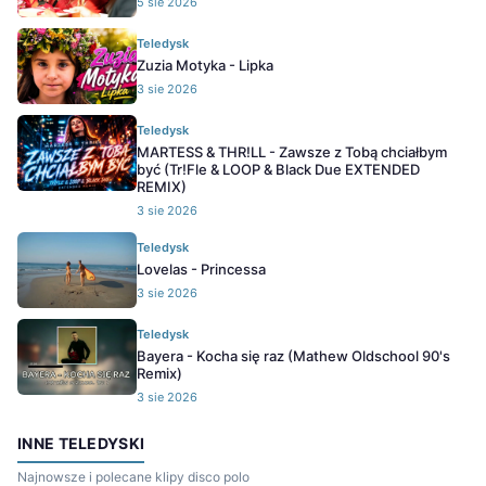
5 sie 2026
Teledysk
Zuzia Motyka - Lipka
3 sie 2026
Teledysk
MARTESS & THR!LL - Zawsze z Tobą chciałbym
być (Tr!Fle & LOOP & Black Due EXTENDED
REMIX)
3 sie 2026
Teledysk
Lovelas - Princessa
3 sie 2026
Teledysk
Bayera - Kocha się raz (Mathew Oldschool 90's
Remix)
3 sie 2026
INNE TELEDYSKI
Najnowsze i polecane klipy disco polo