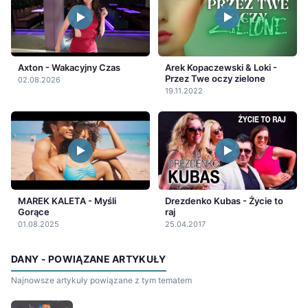
Axton - Wakacyjny Czas
Arek Kopaczewski & Loki -
Przez Twe oczy zielone
02.08.2026
19.11.2022
MAREK KALETA - Myśli
Drezdenko Kubas - Życie to
Gorące
raj
01.08.2025
25.04.2017
DANY - POWIĄZANE ARTYKUŁY
Najnowsze artykuły powiązane z tym tematem