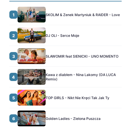
1
SKOLIM & Zenek Martyniuk & RAIDER - Love
2
DJ OLI - Serce Moje
3
SŁAWOMIR feat SIENICKI - UNO MOMENTO
Kawa z diabłem - Nina Lakomy (DA LUCA
4
Remix)
5
TOP GIRLS - Nikt Nie Kręci Tak Jak Ty
6
Golden Ladies - Zielona Puszcza