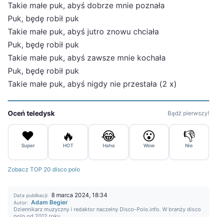
Takie małe puk, abyś dobrze mnie poznała
Puk, będę robił puk
Takie małe puk, abyś jutro znowu chciała
Puk, będę robił puk
Takie małe puk, abyś zawsze mnie kochała
Puk, będę robił puk
Takie małe puk, abyś nigdy nie przestała (2 x)
Oceń teledysk
Bądź pierwszy!
❤️
🔥
😂
😮
👎
Super
HOT
Haha
Wow
Nie
Zobacz TOP 20 disco polo
8 marca 2024, 18:34
Data publikacji:
Adam Begier
Autor:
Dziennikarz muzyczny i redaktor naczelny Disco-Polo.info. W branży disco
polo od 2012 roku.