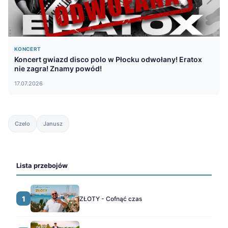
KONCERT
Koncert gwiazd disco polo w Płocku odwołany! Eratox
nie zagra! Znamy powód!
17.07.2026
Czelo
Janusz
Lista przebojów
1
ZŁOTY - Cofnąć czas