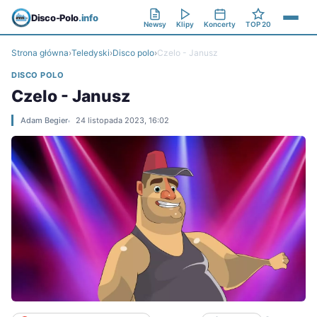
Disco-Polo
.info
Newsy
Klipy
Koncerty
TOP 20
Strona główna
›
Teledyski
›
Disco polo
›
Czelo - Janusz
DISCO POLO
Czelo - Janusz
Adam Begier
24 listopada 2023, 16:02