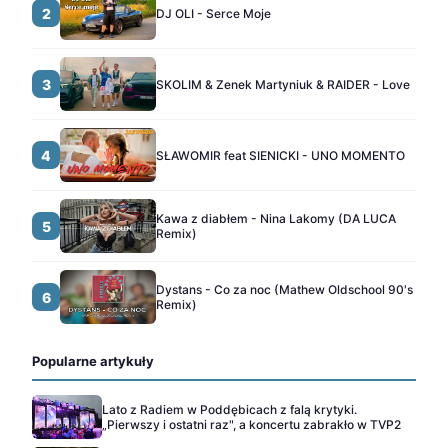
2
DJ OLI - Serce Moje
3
SKOLIM & Zenek Martyniuk & RAIDER - Love
4
SŁAWOMIR feat SIENICKI - UNO MOMENTO
Kawa z diabłem - Nina Lakomy (DA LUCA
5
Remix)
Dystans - Co za noc (Mathew Oldschool 90's
6
Remix)
Popularne artykuły
Lato z Radiem w Poddębicach z falą krytyki.
„Pierwszy i ostatni raz", a koncertu zabrakło w TVP2