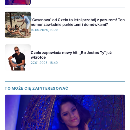
”Casanova” od Czelo to letni przebój z pazurem! Ten
numer zawładnie parkietami i domówkami?
19.05.2025, 19:38
Czelo zapowiada nowy hit! „Bo Jesteś Ty” już
wkrótce
27.01.2025, 16:49
TO MOŻE CIĘ ZAINTERESOWAĆ