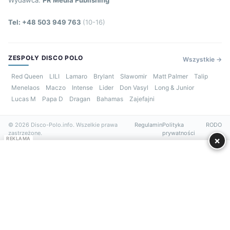
Wydawca:
PR Media Publishing
Tel: +48 503 949 763
(10-16)
ZESPOŁY DISCO POLO
Wszystkie →
Red Queen
LILI
Lamaro
Brylant
Sławomir
Matt Palmer
Talip
Menelaos
Maczo
Intense
Lider
Don Vasyl
Long & Junior
Lucas M
Papa D
Dragan
Bahamas
Zajefajni
© 2026 Disco-Polo.info. Wszelkie prawa
Regulamin
Polityka
RODO
zastrzeżone.
prywatności
×
REKLAMA