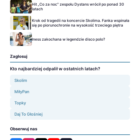
Hit „Co za noc" zespołu Dystans wrócił po ponad 30
latach
Krok od tragedii na koncercie Skolima. Fanka wspinała
się po piorunochronie na wysokość trzeciego piętra
Iness zakochana w legendzie disco polo?
Zagłosuj
Kto najbardziej odpalił w ostatnich latach?
Skolim
MiłyPan
Topky
Daj To Głośniej
Obserwuj nas