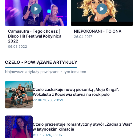
Camasutra - Tego chcesz |
NIEPOKONANI - TO ONA
Disco Hit Festiwal Kobylnica
26.04.2017
2022
06.08.2022
CZELO - POWIĄZANE ARTYKUŁY
Najnowsze artykuły powiązane z tym tematem
Czelo zaskakuje nową piosenką „Moja Kinga".
Wokalista z Kociewia stawia na rock polo
22.06.2026, 23:59
Czelo prezentuje romantyczny utwór „Żadna z Was"
w latynoskim klimacie
15.05.2026, 18:06