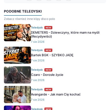
PODOBNE TELEDYSKI
Zobacz również inne klipy disco polo
Teledysk
NEW
DEMETERS - Dziewczyny, które mam na myśli
(Recydywiści)
7 sie 2026
Teledysk
NEW
Bartek BGK - SZYBKO JADĘ
7 sie 2026
Teledysk
NEW
Czaro - Dorosłe życie
7 sie 2026
Teledysk
NEW
Avangarde - Jak mam Cię kochać
7 sie 2026
Teledysk
NEW