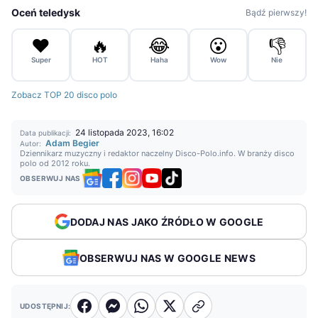
Oceń teledysk
Bądź pierwszy!
❤️
🔥
😂
😮
👎
Super
HOT
Haha
Wow
Nie
Zobacz TOP 20 disco polo
24 listopada 2023, 16:02
Data publikacji:
Adam Begier
Autor:
Dziennikarz muzyczny i redaktor naczelny Disco-Polo.info. W branży disco
polo od 2012 roku.
OBSERWUJ NAS
DODAJ NAS JAKO ŹRÓDŁO W GOOGLE
OBSERWUJ NAS W GOOGLE NEWS
UDOSTĘPNIJ: