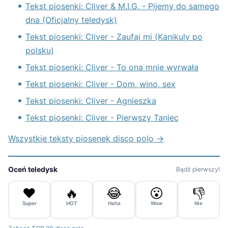
Tekst piosenki: Cliver & M.I.G. - Pijemy do samego
dna (Oficjalny teledysk)
Tekst piosenki: Cliver - Zaufaj mi (Kanikuly po
polsku)
Tekst piosenki: Cliver - To ona mnie wyrwała
Tekst piosenki: Cliver - Dom, wino, sex
Tekst piosenki: Cliver - Agnieszka
Tekst piosenki: Cliver - Pierwszy Taniec
Wszystkie teksty piosenek disco polo →
Oceń teledysk
Bądź pierwszy!
❤️
🔥
😂
😮
👎
Super
HOT
Haha
Wow
Nie