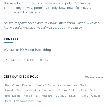
Disco-Polo.info to portal o muzyce disco polo. Codziennie
publikujemy newsy, premiery teledysków, nowości muzyczne i
informacje o koncertach.
Dalsze rozpowszechnianie tekstów i materiałów wideo w całości
lub w części wymaga wcześniejszej zgody wydawcy.
KONTAKT
Wydawca:
PR Media Publishing
Tel: +48 503 949 763
(10-16)
ZESPOŁY DISCO POLO
Wszystkie →
Polo Vibes
Domino
Dance 2 Disco
Pan Mareczek
Sado
Krystian Pudzianowski
XoXo
Marcin Czerwiński
La Tija
Verdis
Beat Magic
Kapela Roy
Maestro
SUMMER NIGHT
N’Joy
Claudi
Bedi
Czadowa Mamuśka