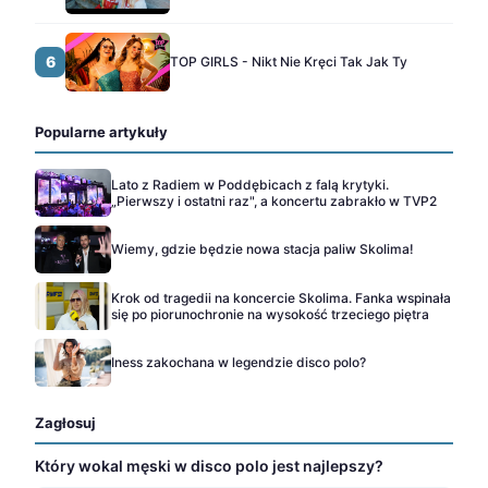
6
TOP GIRLS - Nikt Nie Kręci Tak Jak Ty
Popularne artykuły
Lato z Radiem w Poddębicach z falą krytyki.
„Pierwszy i ostatni raz", a koncertu zabrakło w TVP2
Wiemy, gdzie będzie nowa stacja paliw Skolima!
Krok od tragedii na koncercie Skolima. Fanka wspinała
się po piorunochronie na wysokość trzeciego piętra
Iness zakochana w legendzie disco polo?
Zagłosuj
Który wokal męski w disco polo jest najlepszy?