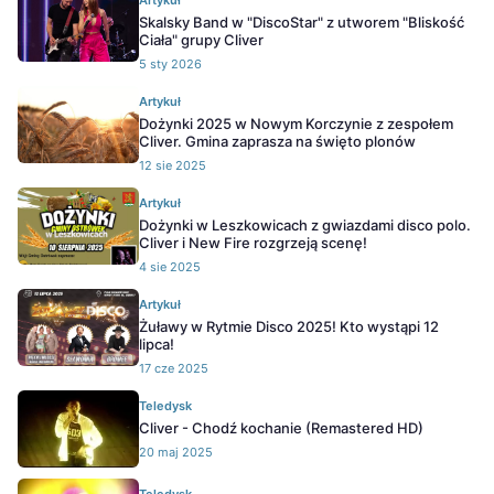
Artykuł
Skalsky Band w "DiscoStar" z utworem "Bliskość
Ciała" grupy Cliver
5 sty 2026
Artykuł
Dożynki 2025 w Nowym Korczynie z zespołem
Cliver. Gmina zaprasza na święto plonów
12 sie 2025
Artykuł
Dożynki w Leszkowicach z gwiazdami disco polo.
Cliver i New Fire rozgrzeją scenę!
4 sie 2025
Artykuł
Żuławy w Rytmie Disco 2025! Kto wystąpi 12
lipca!
17 cze 2025
Teledysk
Cliver - Chodź kochanie (Remastered HD)
20 maj 2025