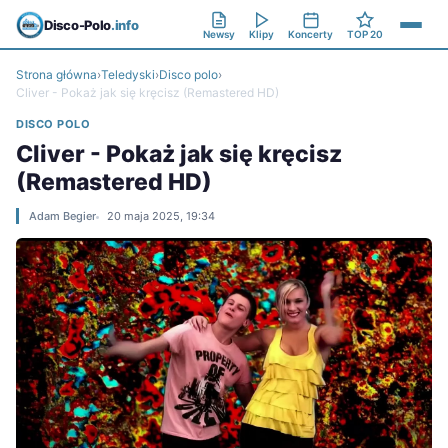
Disco-Polo
.info
Newsy
Klipy
Koncerty
TOP 20
Strona główna
›
Teledyski
›
Disco polo
›
Cliver - Pokaż jak się kręcisz (Remastered HD)
DISCO POLO
Cliver - Pokaż jak się kręcisz
(Remastered HD)
Adam Begier
20 maja 2025, 19:34