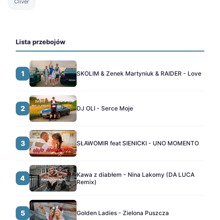
Cliver
Lista przebojów
1
SKOLIM & Zenek Martyniuk & RAIDER - Love
2
DJ OLI - Serce Moje
3
SŁAWOMIR feat SIENICKI - UNO MOMENTO
Kawa z diabłem - Nina Lakomy (DA LUCA
4
Remix)
5
Golden Ladies - Zielona Puszcza