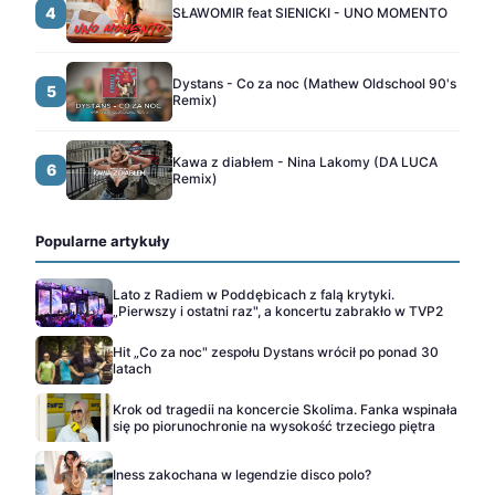
4
SŁAWOMIR feat SIENICKI - UNO MOMENTO
Dystans - Co za noc (Mathew Oldschool 90's
5
Remix)
Kawa z diabłem - Nina Lakomy (DA LUCA
6
Remix)
Popularne artykuły
Lato z Radiem w Poddębicach z falą krytyki.
„Pierwszy i ostatni raz", a koncertu zabrakło w TVP2
Hit „Co za noc" zespołu Dystans wrócił po ponad 30
latach
Krok od tragedii na koncercie Skolima. Fanka wspinała
się po piorunochronie na wysokość trzeciego piętra
Iness zakochana w legendzie disco polo?