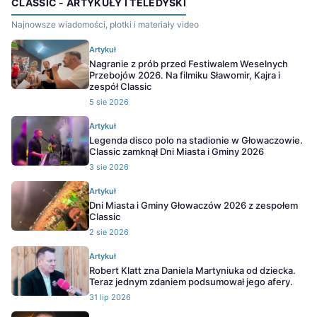
CLASSIC - ARTYKUŁY I TELEDYSKI
Najnowsze wiadomości, plotki i materiały video
Artykuł
Nagranie z prób przed Festiwalem Weselnych
Przebojów 2026. Na filmiku Sławomir, Kajra i
zespół Classic
5 sie 2026
Artykuł
Legenda disco polo na stadionie w Głowaczowie.
Classic zamknął Dni Miasta i Gminy 2026
3 sie 2026
Artykuł
Dni Miasta i Gminy Głowaczów 2026 z zespołem
Classic
2 sie 2026
Artykuł
Robert Klatt zna Daniela Martyniuka od dziecka.
Teraz jednym zdaniem podsumował jego afery.
31 lip 2026