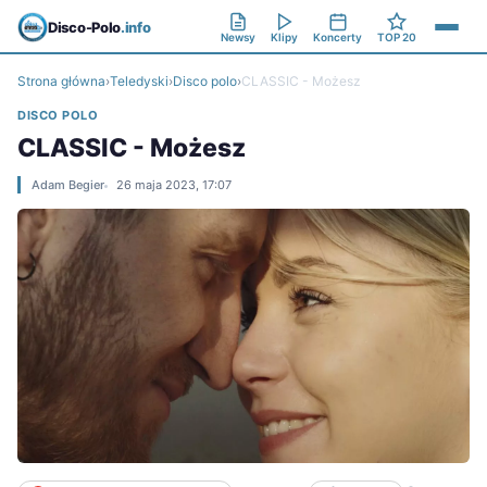
Disco-Polo
.info
Newsy
Klipy
Koncerty
TOP 20
Strona główna
›
Teledyski
›
Disco polo
›
CLASSIC - Możesz
DISCO POLO
CLASSIC - Możesz
Adam Begier
26 maja 2023, 17:07