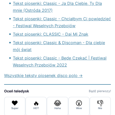
Tekst piosenki: Classic - Ja Dla Ciebie, Ty Dla
mnie (Ostróda 2017)
Tekst piosenki: Classic - Chciałbym Ci powiedzieć
- Festiwal Weselnych Przebojów
Tekst piosenki: CLASSIC - Daj Mi Znak
Tekst piosenki: Classic & Discoman - Dla ciebie
mój świat
Tekst piosenki: Classic - Będę Czekać | Festiwal
Weselnych Przebojów 2022
Wszystkie teksty piosenek disco polo →
Oceń teledysk
Bądź pierwszy!
❤️
🔥
😂
😮
👎
Super
HOT
Haha
Wow
Nie