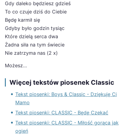
Gdy daleko będziesz gdzieś
To co czuje dziś do Ciebie
Będę karmił się
Gdyby było godzin tysiąc
Które dzielą serca dwa
Żadna siła na tym świecie
Nie zatrzyma nas (2 x)
Możesz…
Więcej tekstów piosenek Classic
Tekst piosenki: Boys & Classic - Dziękuję Ci
Mamo
Tekst piosenki: CLASSIC - Będę Czekać
Tekst piosenki: CLASSIC - Miłość gorąca jak
ogień