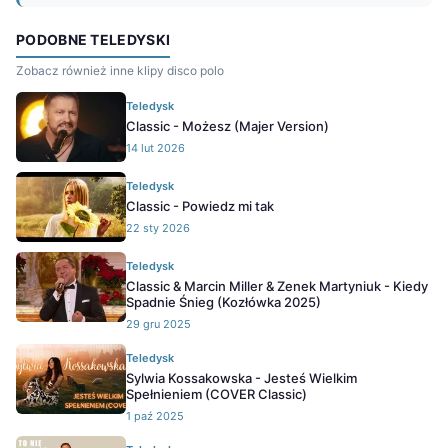
PODOBNE TELEDYSKI
Zobacz również inne klipy disco polo
Teledysk
Classic - Możesz (Majer Version)
14 lut 2026
Teledysk
Classic - Powiedz mi tak
22 sty 2026
Teledysk
Classic & Marcin Miller & Zenek Martyniuk - Kiedy
Spadnie Śnieg (Kozłówka 2025)
29 gru 2025
Teledysk
Sylwia Kossakowska - Jesteś Wielkim
Spełnieniem (COVER Classic)
1 paź 2025