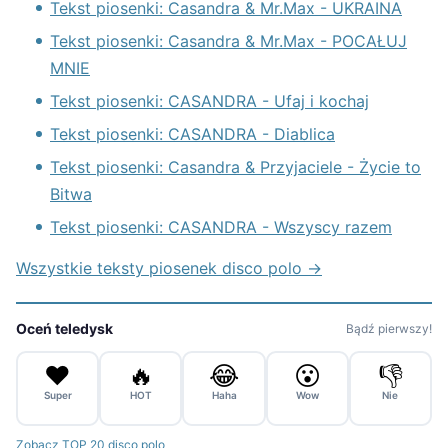
Tekst piosenki: Casandra & Mr.Max - UKRAINA
Tekst piosenki: Casandra & Mr.Max - POCAŁUJ
MNIE
Tekst piosenki: CASANDRA - Ufaj i kochaj
Tekst piosenki: CASANDRA - Diablica
Tekst piosenki: Casandra & Przyjaciele - Życie to
Bitwa
Tekst piosenki: CASANDRA - Wszyscy razem
Wszystkie teksty piosenek disco polo →
Oceń teledysk
Bądź pierwszy!
❤️
🔥
😂
😮
👎
Super
HOT
Haha
Wow
Nie
Zobacz TOP 20 disco polo