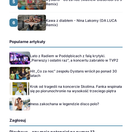
5
Remix)
Kawa z diabłem - Nina Lakomy (DA LUCA
6
Remix)
Popularne artykuły
Lato z Radiem w Poddębicach z falą krytyki.
„Pierwszy i ostatni raz", a koncertu zabrakło w TVP2
Hit „Co za noc" zespołu Dystans wrócił po ponad 30
latach
Krok od tragedii na koncercie Skolima. Fanka wspinała
się po piorunochronie na wysokość trzeciego piętra
Iness zakochana w legendzie disco polo?
Zagłosuj
Playboys – czy mają potencjał na numer 1?