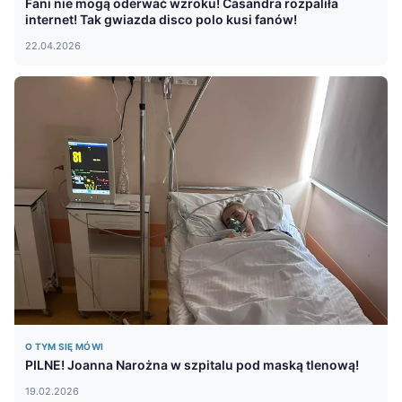
Fani nie mogą oderwać wzroku! Casandra rozpaliła
internet! Tak gwiazda disco polo kusi fanów!
22.04.2026
O TYM SIĘ MÓWI
PILNE! Joanna Narożna w szpitalu pod maską tlenową!
19.02.2026