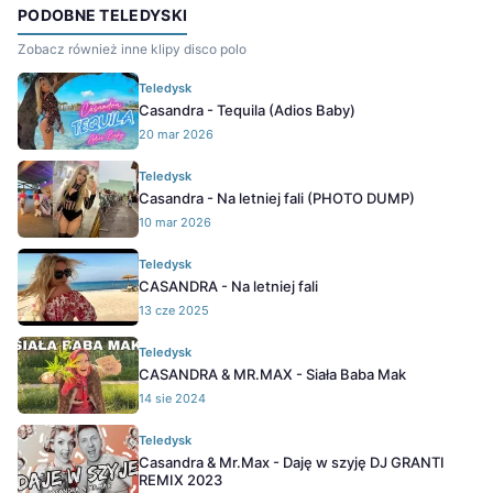
PODOBNE TELEDYSKI
Zobacz również inne klipy disco polo
Teledysk
Casandra - Tequila (Adios Baby)
20 mar 2026
Teledysk
Casandra - Na letniej fali (PHOTO DUMP)
10 mar 2026
Teledysk
CASANDRA - Na letniej fali
13 cze 2025
Teledysk
CASANDRA & MR.MAX - Siała Baba Mak
14 sie 2024
Teledysk
Casandra & Mr.Max - Daję w szyję DJ GRANTI
REMIX 2023