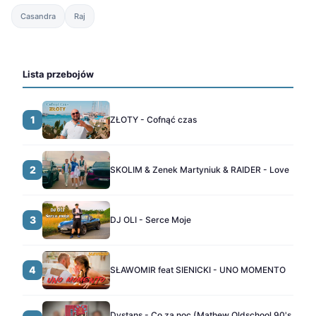
Casandra
Raj
Lista przebojów
1
ZŁOTY - Cofnąć czas
2
SKOLIM & Zenek Martyniuk & RAIDER - Love
3
DJ OLI - Serce Moje
4
SŁAWOMIR feat SIENICKI - UNO MOMENTO
Dystans - Co za noc (Mathew Oldschool 90's