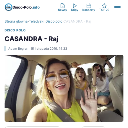
Disco-Polo
.info
Newsy
Klipy
Koncerty
TOP 20
Strona główna
›
Teledyski
›
Disco polo
›
CASANDRA - Raj
DISCO POLO
CASANDRA - Raj
Adam Begier
15 listopada 2019, 14:33