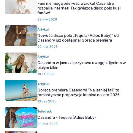
Fani nie mogą oderwać wzroku! Casandra
rozpaliła internet! Tak gwiazda disco polo kusi
fanów!
22 kwi 2026
Artykuł
Nowość disco polo „Tequila (Adios Baby)” od
Casandry już dostępna! Gorąca premiera
20 mar 2026
Artykuł
Casandra w jacuzzi przykuwa uwagę zdjęciem w
białym bikini
18 lis 2025
Artykuł
Gorąca premiera Casandry! ”Na letniej fali” to
romantyczna propozycja idealna na lato 2025
13 cze 2025
Teledysk
Casandra - Tequila (Adios Baby)
20 mar 2026