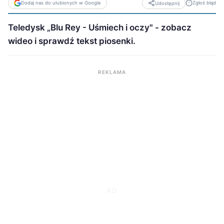
Dodaj nas do ulubionych w Google
Zgłoś błąd
Udostępnij
Teledysk „Blu Rey - Uśmiech i oczy" - zobacz
wideo i sprawdź tekst piosenki.
REKLAMA