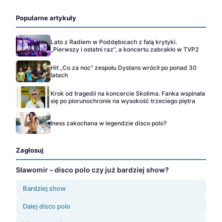
Popularne artykuły
Lato z Radiem w Poddębicach z falą krytyki.
„Pierwszy i ostatni raz", a koncertu zabrakło w TVP2
Hit „Co za noc" zespołu Dystans wrócił po ponad 30
latach
Krok od tragedii na koncercie Skolima. Fanka wspinała
się po piorunochronie na wysokość trzeciego piętra
Iness zakochana w legendzie disco polo?
Zagłosuj
Sławomir – disco polo czy już bardziej show?
Bardziej show
Dalej disco polo