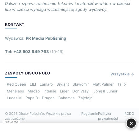
Dalsze rozpowszechnianie tekstów i materiałów wideo w całości
lub w części wymaga wcześniejszej zgody wydawcy.
KONTAKT
Wydawca:
PR Media Publishing
Tel: +48 503 949 763
(10-16)
ZESPOŁY DISCO POLO
Wszystkie →
Red Queen
LILI
Lamaro
Brylant
Sławomir
Matt Palmer
Talip
Menelaos
Maczo
Intense
Lider
Don Vasyl
Long & Junior
Lucas M
Papa D
Dragan
Bahamas
Zajefajni
© 2026 Disco-Polo.info. Wszelkie prawa
Regulamin
Polityka
RODO
zastrzeżone.
prywatności
×
REKLAMA