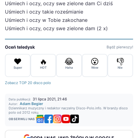
Uśmiech i oczy, oczy swe zielone dam Ci dziś
Uśmiech i oczy takie roześmianie
Uśmiech i oczy w Tobie zakochane
Uśmiech i oczy, oczy swe zielone dam (2 x)
Oceń teledysk
Bądź pierwszy!
❤️
🔥
😂
😮
👎
Super
HOT
Haha
Wow
Nie
Zobacz TOP 20 disco polo
31 lipca 2021, 21:46
Data publikacji:
Adam Begier
Autor:
Dziennikarz muzyczny i redaktor naczelny Disco-Polo.info. W branży disco
polo od 2012 roku.
OBSERWUJ NAS
DODAJ NAS JAKO ŹRÓDŁO W GOOGLE