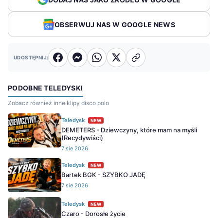
OBSERWUJ NAS W GOOGLE NEWS
UDOSTĘPNIJ:
PODOBNE TELEDYSKI
Zobacz również inne klipy disco polo
Teledysk
NEW
DEMETERS - Dziewczyny, które mam na myśli
(Recydywiści)
7 sie 2026
Teledysk
NEW
Bartek BGK - SZYBKO JADĘ
7 sie 2026
Teledysk
NEW
Czaro - Dorosłe życie