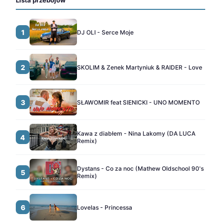
Lista przebojów
1
DJ OLI - Serce Moje
2
SKOLIM & Zenek Martyniuk & RAIDER - Love
3
SŁAWOMIR feat SIENICKI - UNO MOMENTO
Kawa z diabłem - Nina Lakomy (DA LUCA
4
Remix)
Dystans - Co za noc (Mathew Oldschool 90's
5
Remix)
6
Lovelas - Princessa