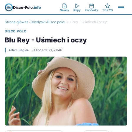
Disco-Polo
.info
Newsy
Klipy
Koncerty
TOP 20
Strona główna
›
Teledyski
›
Disco polo
›
Blu Rey - Uśmiech i oczy
DISCO POLO
Blu Rey - Uśmiech i oczy
Adam Begier
31 lipca 2021, 21:46