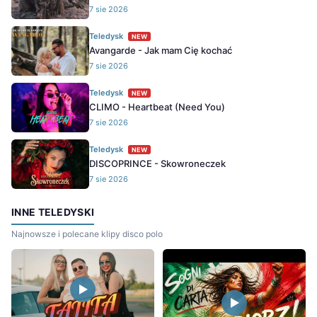
7 sie 2026
Teledysk
NEW
Avangarde - Jak mam Cię kochać
7 sie 2026
Teledysk
NEW
CLIMO - Heartbeat (Need You)
7 sie 2026
Teledysk
NEW
DISCOPRINCE - Skowroneczek
7 sie 2026
INNE TELEDYSKI
Najnowsze i polecane klipy disco polo