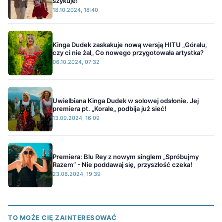
szykuje!
18.10.2024, 18:40
Kinga Dudek zaskakuje nową wersją HITU „Góralu,
czy ci nie żal„ Co nowego przygotowała artystka?
06.10.2024, 07:32
Uwielbiana Kinga Dudek w solowej odsłonie. Jej
premiera pt. „Korale„ podbija już sieć!
13.09.2024, 16:09
Premiera: Blu Rey z nowym singlem „Spróbujmy
Razem” - Nie poddawaj się, przyszłość czeka!
23.08.2024, 19:39
TO MOŻE CIĘ ZAINTERESOWAĆ