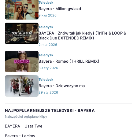
Teledysk
Bayera - Milion gwiazd
9 kwi 2026
Teledysk
BAYERA - Znów tak jak kiedyś (Tr!Fle & LOOP &
Black Due EXTENDED REMIX)
2 mar 2026
Teledysk
Bayera - Romeo (THR!LL REMIX)
30 sty 2026
Teledysk
Bayera - Dziewczyno ma
29 sty 2026
NAJPOPULARNIEJSZE TELEDYSKI - BAYERA
Najczęściej oglądane klipy
BAYERA - Usta Twe
Bayera - Lecimy