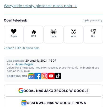
Wszystkie teksty piosenek disco polo →
Oceń teledysk
Bądź pierwszy!
❤️
🔥
😂
😮
👎
Super
HOT
Haha
Wow
Nie
Zobacz TOP 20 disco polo
20 grudnia 2024, 16:07
Data publikacji:
Adam Begier
Autor:
Dziennikarz muzyczny i redaktor naczelny Disco-Polo.info. W branży disco
polo od 2012 roku.
OBSERWUJ NAS
DODAJ NAS JAKO ŹRÓDŁO W GOOGLE
OBSERWUJ NAS W GOOGLE NEWS