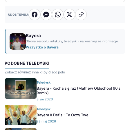
UDOSTĘPNIJ:
Bayera
Strona zespołu, artykuły, teledyski i najważniejsze informacje.
Wszystko o Bayera
PODOBNE TELEDYSKI
Zobacz również inne klipy disco polo
Teledysk
Bayera - Kocha się raz (Mathew Oldschool 90's
Remix)
3 sie 2026
Teledysk
Bayera & Defis - Te Oczy Twe
28 maj 2026