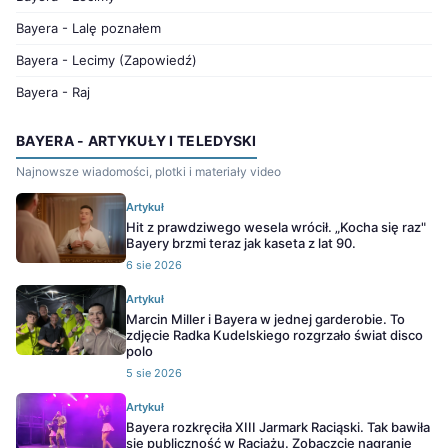
Bayera - Lalę poznałem
Bayera - Lecimy (Zapowiedź)
Bayera - Raj
BAYERA - ARTYKUŁY I TELEDYSKI
Najnowsze wiadomości, plotki i materiały video
Artykuł
Hit z prawdziwego wesela wrócił. „Kocha się raz"
Bayery brzmi teraz jak kaseta z lat 90.
6 sie 2026
Artykuł
Marcin Miller i Bayera w jednej garderobie. To
zdjęcie Radka Kudelskiego rozgrzało świat disco
polo
5 sie 2026
Artykuł
Bayera rozkręciła XIII Jarmark Raciąski. Tak bawiła
się publiczność w Raciążu. Zobaczcie nagranie