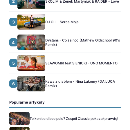
2
SKOLIM & Zenek Martyniuk & RAIDER - Love
3
DJ OLI - Serce Moje
Dystans - Co za noc (Mathew Oldschool 90's
4
Remix)
5
SŁAWOMIR feat SIENICKI - UNO MOMENTO
Kawa z diabłem - Nina Lakomy (DA LUCA
6
Remix)
Popularne artykuły
To koniec disco polo? Zespół Classic pokazał prawdę!