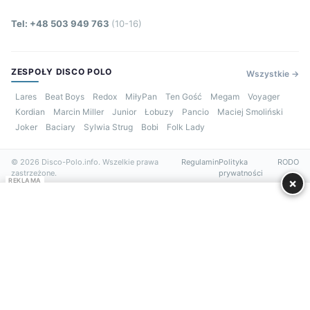
Tel: +48 503 949 763
(10-16)
ZESPOŁY DISCO POLO
Wszystkie →
Lares
Beat Boys
Redox
MiłyPan
Ten Gość
Megam
Voyager
Kordian
Marcin Miller
Junior
Łobuzy
Pancio
Maciej Smoliński
Joker
Baciary
Sylwia Strug
Bobi
Folk Lady
© 2026 Disco-Polo.info. Wszelkie prawa
Regulamin
Polityka
RODO
zastrzeżone.
prywatności
×
REKLAMA