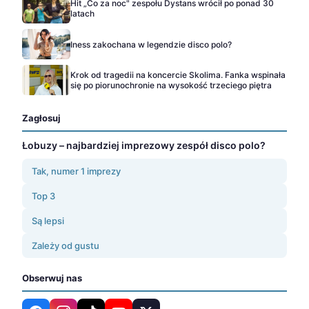
Hit „Co za noc" zespołu Dystans wrócił po ponad 30
latach
Iness zakochana w legendzie disco polo?
Krok od tragedii na koncercie Skolima. Fanka wspinała
się po piorunochronie na wysokość trzeciego piętra
Zagłosuj
Łobuzy – najbardziej imprezowy zespół disco polo?
Tak, numer 1 imprezy
Top 3
Są lepsi
Zależy od gustu
Obserwuj nas