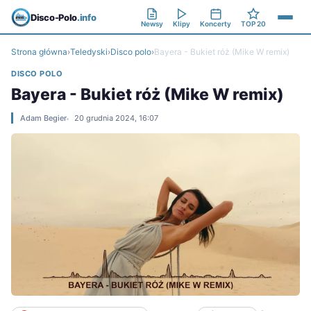
Disco-Polo
.info
Newsy
Klipy
Koncerty
TOP 20
Strona główna
›
Teledyski
›
Disco polo
›
Bayera - Bukiet róż (Mike W remix)
DISCO POLO
Bayera - Bukiet róż (Mike W remix)
Adam Begier
20 grudnia 2024, 16:07