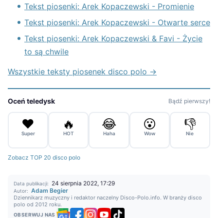
Tekst piosenki: Arek Kopaczewski - Promienie
Tekst piosenki: Arek Kopaczewski - Otwarte serce
Tekst piosenki: Arek Kopaczewski & Favi - Życie
to są chwile
Wszystkie teksty piosenek disco polo →
Oceń teledysk
Bądź pierwszy!
❤️
🔥
😂
😮
👎
Super
HOT
Haha
Wow
Nie
Zobacz TOP 20 disco polo
24 sierpnia 2022, 17:29
Data publikacji:
Adam Begier
Autor:
Dziennikarz muzyczny i redaktor naczelny Disco-Polo.info. W branży disco
polo od 2012 roku.
OBSERWUJ NAS