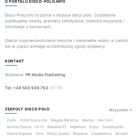
O PORTALU DISCO-POLO.INFO
Disco-Polo.info to portal o muzyce disco polo. Codziennie
publikujemy newsy, premiery teledysków, nowości muzyczne i
informacje o koncertach.
Dalsze rozpowszechnianie tekstów i materiałów wideo w całości
lub w części wymaga wcześniejszej zgody wydawcy.
KONTAKT
Wydawca:
PR Media Publishing
Tel: +48 503 949 763
(10-16)
ZESPOŁY DISCO POLO
Wszystkie →
Ziulik
Antoś Szprycha
Magda Narożna
Marioo
Van Davi
Avinion Dance
Hi-Fi
Kwestia 07
Imperium
Enjoy
Sumptuastic
Dance Express
Etna
Nicky Queen
Massive
Casablanca
Akcent