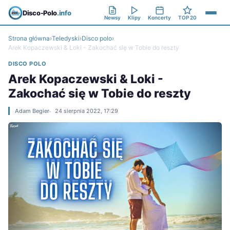
Disco-Polo
.info
Newsy
Klipy
Koncerty
TOP 20
Strona główna
›
Teledyski
›
Disco polo
›
Arek Kopaczewski & Loki - Zakochać się w Tobie do reszty
DISCO POLO
Arek Kopaczewski & Loki -
Zakochać się w Tobie do reszty
Adam Begier
24 sierpnia 2022, 17:29