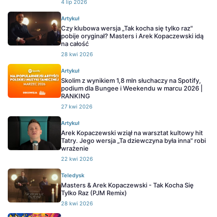
4 lip 2026
Artykuł
Czy klubowa wersja „Tak kocha się tylko raz"
pobije oryginał? Masters i Arek Kopaczewski idą
na całość
28 kwi 2026
Artykuł
Skolim z wynikiem 1,8 mln słuchaczy na Spotify,
podium dla Bungee i Weekendu w marcu 2026 |
RANKING
27 kwi 2026
Artykuł
Arek Kopaczewski wziął na warsztat kultowy hit
Tatry. Jego wersja „Ta dziewczyna była inna" robi
wrażenie
22 kwi 2026
Teledysk
Masters & Arek Kopaczewski - Tak Kocha Się
Tylko Raz (PJM Remix)
28 kwi 2026