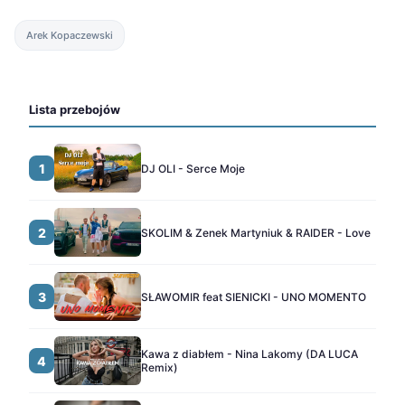
Arek Kopaczewski
Lista przebojów
1
DJ OLI - Serce Moje
2
SKOLIM & Zenek Martyniuk & RAIDER - Love
3
SŁAWOMIR feat SIENICKI - UNO MOMENTO
Kawa z diabłem - Nina Lakomy (DA LUCA
4
Remix)