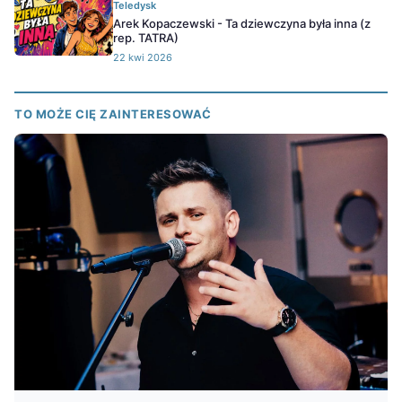
Teledysk
Arek Kopaczewski - Ta dziewczyna była inna (z
rep. TATRA)
22 kwi 2026
TO MOŻE CIĘ ZAINTERESOWAĆ