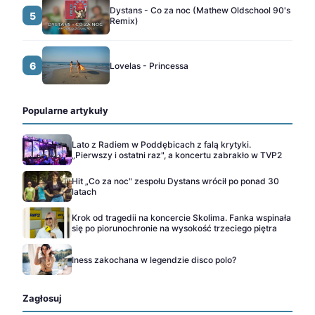
Dystans - Co za noc (Mathew Oldschool 90's
5
Remix)
6
Lovelas - Princessa
Popularne artykuły
Lato z Radiem w Poddębicach z falą krytyki.
„Pierwszy i ostatni raz", a koncertu zabrakło w TVP2
Hit „Co za noc" zespołu Dystans wrócił po ponad 30
latach
Krok od tragedii na koncercie Skolima. Fanka wspinała
się po piorunochronie na wysokość trzeciego piętra
Iness zakochana w legendzie disco polo?
Zagłosuj