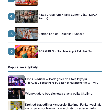
Kawa z diabłem - Nina Lakomy (DA LUCA
4
Remix)
5
Golden Ladies - Zielona Puszcza
6
TOP GIRLS - Nikt Nie Kręci Tak Jak Ty
Popularne artykuły
Lato z Radiem w Poddębicach z falą krytyki.
„Pierwszy i ostatni raz", a koncertu zabrakło w TVP2
Wiemy, gdzie będzie nowa stacja paliw Skolima!
Krok od tragedii na koncercie Skolima. Fanka wspinała
się po piorunochronie na wysokość trzeciego piętra