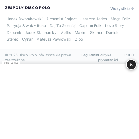
ZESPOŁY DISCO POLO
Wszystkie →
Jacek Dworakowski
Alchemist Project
Jeszcze Jeden
Mega Koliz
Patrycja Siwak - Runo
Daj To Głośniej
Capitan Folk
Love Story
D-bomb
Jacek Stachursky
Meffis
Maxim
Skaner
Danielo
Stereo
Cynar
Mateusz Pawłowski
Zibo
© 2026 Disco-Polo.info. Wszelkie prawa
Regulamin
Polityka
RODO
zastrzeżone.
prywatności
×
REKLAMA