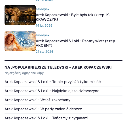
Teledysk
Arek Kopaczewski - Byle było tak (z rep. K.
KRAWCZYK)
14 lut 2026
Teledysk
Arek Kopaczewski & Loki - Psotny wiatr (z rep.
AKCENT)
21 sty 2026
NAJPOPULARNIEJSZE TELEDYSKI - AREK KOPACZEWSKI
Najczęściej oglądane klipy
Arek Kopaczewski & Loki - To nie przyjaźń tylko miłość
Arek Kopaczewski & Loki - Najpiękniejsza dziewczyno
Arek Kopaczewski - Wciąż zakochany
Arek Kopaczewski - W perły zmienić deszcz
Arek Kopaczewski & Loki - Tańczmy z cyganami