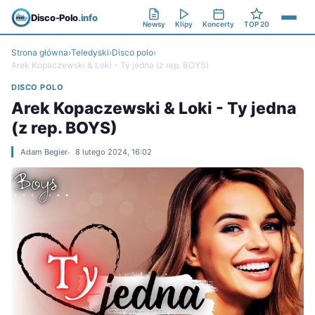
Disco-Polo
.info
Newsy
Klipy
Koncerty
TOP 20
Strona główna
›
Teledyski
›
Disco polo
›
Arek Kopaczewski & Loki - Ty jedna (z rep. BOYS)
DISCO POLO
Arek Kopaczewski & Loki - Ty jedna
(z rep. BOYS)
Adam Begier
8 lutego 2024, 16:02