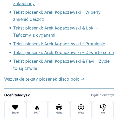
zakochany
Tekst piosenki: Arek Kopaczewski - W perły
zmienić deszcz
Tekst piosenki: Arek Kopaczewski & Loki -
Tańczmy z cyganami
Tekst piosenki: Arek Kopaczewski - Promienie
Tekst piosenki: Arek Kopaczewski - Otwarte serce
Tekst piosenki: Arek Kopaczewski & Favi - Życie
to są chwile
Wszystkie teksty piosenek disco polo →
Oceń teledysk
Bądź pierwszy!
❤️
🔥
😂
😮
👎
Super
HOT
Haha
Wow
Nie