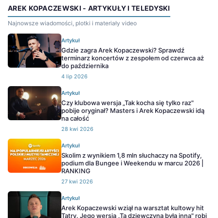
AREK KOPACZEWSKI - ARTYKUŁY I TELEDYSKI
Najnowsze wiadomości, plotki i materiały video
Artykuł
Gdzie zagra Arek Kopaczewski? Sprawdź
terminarz koncertów z zespołem od czerwca aż
do października
4 lip 2026
Artykuł
Czy klubowa wersja „Tak kocha się tylko raz"
pobije oryginał? Masters i Arek Kopaczewski idą
na całość
28 kwi 2026
Artykuł
Skolim z wynikiem 1,8 mln słuchaczy na Spotify,
podium dla Bungee i Weekendu w marcu 2026 |
RANKING
27 kwi 2026
Artykuł
Arek Kopaczewski wziął na warsztat kultowy hit
Tatry. Jego wersja „Ta dziewczyna była inna" robi