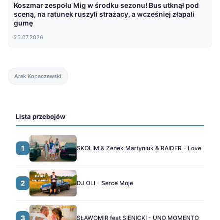
Koszmar zespołu Mig w środku sezonu! Bus utknął pod
sceną, na ratunek ruszyli strażacy, a wcześniej złapali
gumę
25.07.2026
Arek Kopaczewski
Lista przebojów
1
SKOLIM & Zenek Martyniuk & RAIDER - Love
2
DJ OLI - Serce Moje
3
SŁAWOMIR feat SIENICKI - UNO MOMENTO