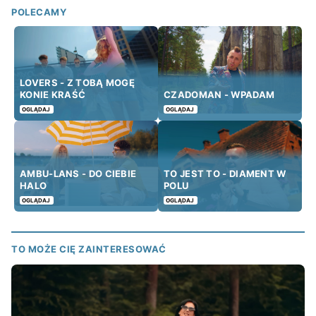
POLECAMY
LOVERS - Z TOBĄ MOGĘ
KONIE KRAŚĆ
CZADOMAN - WPADAM
OGLĄDAJ
OGLĄDAJ
AMBU-LANS - DO CIEBIE
TO JEST TO - DIAMENT W
HALO
POLU
OGLĄDAJ
OGLĄDAJ
TO MOŻE CIĘ ZAINTERESOWAĆ