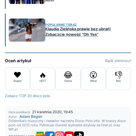
POPULARNE TERAZ
Klaudia Zielińska prawie bez ubrań!
Zobaczcie nowość "Oh Yes"
Oceń artykuł
Bądź pierwszy!
❤️
🔥
😂
😮
👎
Super
HOT
Haha
Wow
Nie
Zobacz TOP 20 disco polo
21 kwietnia 2020, 19:45
Data publikacji:
Adam Begier
Autor:
Dziennikarz muzyczny i redaktor naczelny Disco-Polo.info. W branży disco
polo od 2012 roku. Publikuje również wybranie artykuły na Onet.pl oraz
WP.pl