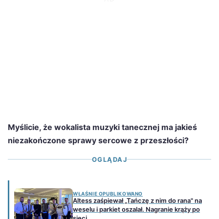
Myślicie, że wokalista muzyki tanecznej ma jakieś
niezakończone sprawy sercowe z przeszłości?
OGLĄDAJ
WŁAŚNIE OPUBLIKOWANO
Altess zaśpiewał „Tańczę z nim do rana" na
weselu i parkiet oszalał. Nagranie krąży po
sieci