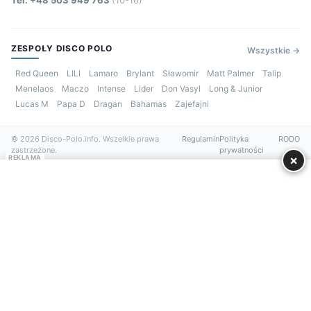
ZESPOŁY DISCO POLO
Wszystkie →
Red Queen
LILI
Lamaro
Brylant
Sławomir
Matt Palmer
Talip
Menelaos
Maczo
Intense
Lider
Don Vasyl
Long & Junior
Lucas M
Papa D
Dragan
Bahamas
Zajefajni
© 2026 Disco-Polo.info. Wszelkie prawa
Regulamin
Polityka
RODO
zastrzeżone.
prywatności
×
REKLAMA