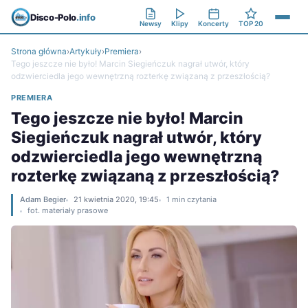
Disco-Polo
.info
Newsy
Klipy
Koncerty
TOP 20
Strona główna
›
Artykuły
›
Premiera
›
Tego jeszcze nie było! Marcin Siegieńczuk nagrał utwór, który
odzwierciedla jego wewnętrzną rozterkę związaną z przeszłością?
PREMIERA
Tego jeszcze nie było! Marcin
Siegieńczuk nagrał utwór, który
odzwierciedla jego wewnętrzną
rozterkę związaną z przeszłością?
Adam Begier
21 kwietnia 2020, 19:45
1 min czytania
fot. materiały prasowe