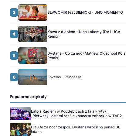
3
SŁAWOMIR feat SIENICKI - UNO MOMENTO
Kawa z diabłem - Nina Lakomy (DA LUCA
4
Remix)
Dystans - Co za noc (Mathew Oldschool 90's
5
Remix)
6
Lovelas - Princessa
Popularne artykuły
Lato z Radiem w Poddębicach z falą krytyki.
„Pierwszy i ostatni raz", a koncertu zabrakło w TVP2
Hit „Co za noc" zespołu Dystans wrócił po ponad 30
latach