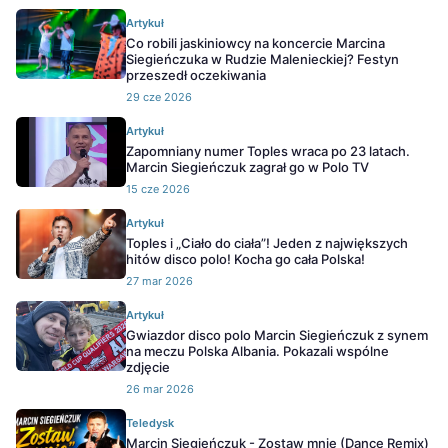
Artykuł
Co robili jaskiniowcy na koncercie Marcina
Siegieńczuka w Rudzie Malenieckiej? Festyn
przeszedł oczekiwania
29 cze 2026
Artykuł
Zapomniany numer Toples wraca po 23 latach.
Marcin Siegieńczuk zagrał go w Polo TV
15 cze 2026
Artykuł
Toples i „Ciało do ciała”! Jeden z największych
hitów disco polo! Kocha go cała Polska!
27 mar 2026
Artykuł
Gwiazdor disco polo Marcin Siegieńczuk z synem
na meczu Polska Albania. Pokazali wspólne
zdjęcie
26 mar 2026
Teledysk
Marcin Siegieńczuk - Zostaw mnie (Dance Remix)