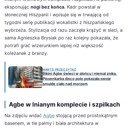
eksponując
nogi bez końca
. Kadr powstał w
słonecznej Hiszpanii i wpisuje się w trwającą od
tygodni serię publikacji wokalistki z hiszpańskiego
wybrzeża. Stylizacja od razu zaczęła krążyć w sieci, a
sama Agnieszka Brysiak po raz kolejny pokazała, że
potrafi grać wizerunkiem lepiej niż większość
koleżanek z branży.
WARTO PRZECZYTAĆ
Bikini Agbe świeci w słońcu i niemal znika.
Piosenkarka disco polo pokazała swoje
smukłe ciało nad morzem
Agbe w lnianym komplecie i szpilkach
Na zdjęciu widać
Agbe
stojącą przed prostokątnym
basenem, w tle palmy i biała architektura w