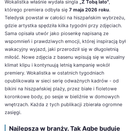
Wokalistka właśnie wydała singla
„Z Tobą lato"
,
którego premiera odbyła się
7 maja 2026 roku
.
Teledysk powstał w całości na hiszpańskim wybrzeżu,
gdzie artystka spędziła kilka tygodni przy zdjęciach.
Sama opisała utwór jako piosenkę napisaną ze
wspomnień i prawdziwych emocji, której inspiracją był
wakacyjny wyjazd, jaki przerodził się w długoletnią
miłość. Nowe zdjęcia z basenu wpisują się w wizualny
klimat klipu i kontynuują letnią kampanię wokół
premiery. Wokalistka w ostatnich tygodniach
opublikowała w sieci serię odważnych kadrów - od
bikini na hiszpańskiej plaży, przez białe i fioletowe
koronkowe body, po sesje w bieliźnie w domowych
wnętrzach. Każda z tych publikacji zbierała ogromne
zasięgi.
Najlepsza w branży. Tak Agbe buduje