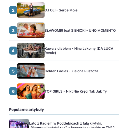
2
DJ OLI - Serce Moje
3
SŁAWOMIR feat SIENICKI - UNO MOMENTO
Kawa z diabłem - Nina Lakomy (DA LUCA
4
Remix)
5
Golden Ladies - Zielona Puszcza
6
TOP GIRLS - Nikt Nie Kręci Tak Jak Ty
Popularne artykuły
Lato z Radiem w Poddębicach z falą krytyki.
„Pierwszy i ostatni raz", a koncertu zabrakło w TVP2