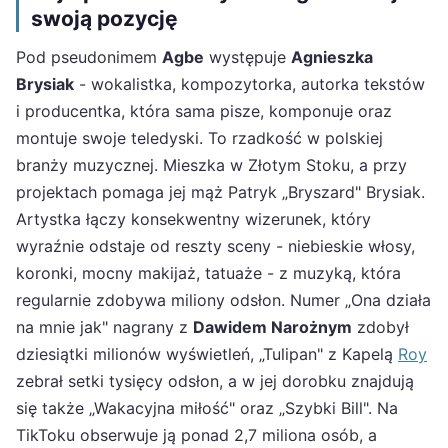
swoją pozycję
Pod pseudonimem
Agbe
występuje
Agnieszka
Brysiak
- wokalistka, kompozytorka, autorka tekstów
i producentka, która sama pisze, komponuje oraz
montuje swoje teledyski. To rzadkość w polskiej
branży muzycznej. Mieszka w Złotym Stoku, a przy
projektach pomaga jej mąż Patryk „Bryszard" Brysiak.
Artystka łączy konsekwentny wizerunek, który
wyraźnie odstaje od reszty sceny - niebieskie włosy,
koronki, mocny makijaż, tatuaże - z muzyką, która
regularnie zdobywa miliony odsłon. Numer „Ona działa
na mnie jak" nagrany z
Dawidem Narożnym
zdobył
dziesiątki milionów wyświetleń, „Tulipan" z Kapelą
Roy
zebrał setki tysięcy odsłon, a w jej dorobku znajdują
się także „Wakacyjna miłość" oraz „Szybki Bill". Na
TikToku obserwuje ją ponad 2,7 miliona osób, a