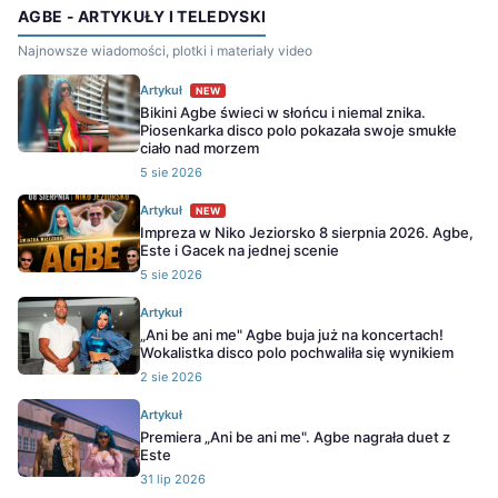
AGBE - ARTYKUŁY I TELEDYSKI
Najnowsze wiadomości, plotki i materiały video
Artykuł
NEW
Bikini Agbe świeci w słońcu i niemal znika.
Piosenkarka disco polo pokazała swoje smukłe
ciało nad morzem
5 sie 2026
Artykuł
NEW
Impreza w Niko Jeziorsko 8 sierpnia 2026. Agbe,
Este i Gacek na jednej scenie
5 sie 2026
Artykuł
„Ani be ani me" Agbe buja już na koncertach!
Wokalistka disco polo pochwaliła się wynikiem
2 sie 2026
Artykuł
Premiera „Ani be ani me". Agbe nagrała duet z
Este
31 lip 2026