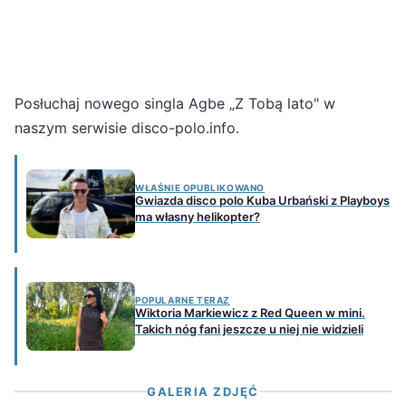
Posłuchaj nowego singla Agbe „Z Tobą lato" w
naszym serwisie disco-polo.info.
WŁAŚNIE OPUBLIKOWANO
Gwiazda disco polo Kuba Urbański z Playboys
ma własny helikopter?
POPULARNE TERAZ
Wiktoria Markiewicz z Red Queen w mini.
Takich nóg fani jeszcze u niej nie widzieli
GALERIA ZDJĘĆ