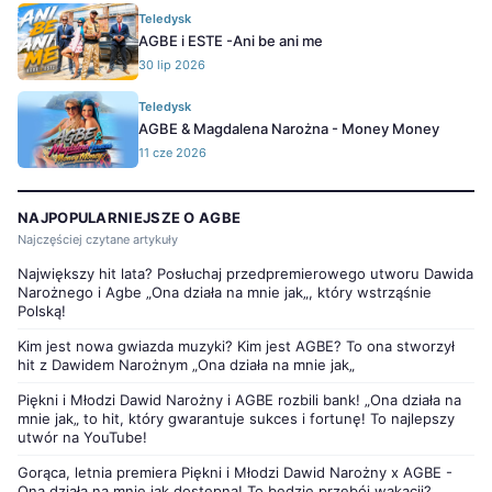
Teledysk
AGBE i ESTE -Ani be ani me
30 lip 2026
Teledysk
AGBE & Magdalena Narożna - Money Money
11 cze 2026
NAJPOPULARNIEJSZE O AGBE
Najczęściej czytane artykuły
Największy hit lata? Posłuchaj przedpremierowego utworu Dawida
Narożnego i Agbe „Ona działa na mnie jak„, który wstrząśnie
Polską!
Kim jest nowa gwiazda muzyki? Kim jest AGBE? To ona stworzył
hit z Dawidem Narożnym „Ona działa na mnie jak„
Piękni i Młodzi Dawid Narożny i AGBE rozbili bank! „Ona działa na
mnie jak„ to hit, który gwarantuje sukces i fortunę! To najlepszy
utwór na YouTube!
Gorąca, letnia premiera Piękni i Młodzi Dawid Narożny x AGBE -
Ona działa na mnie jak dostępna! To będzie przebój wakacji?