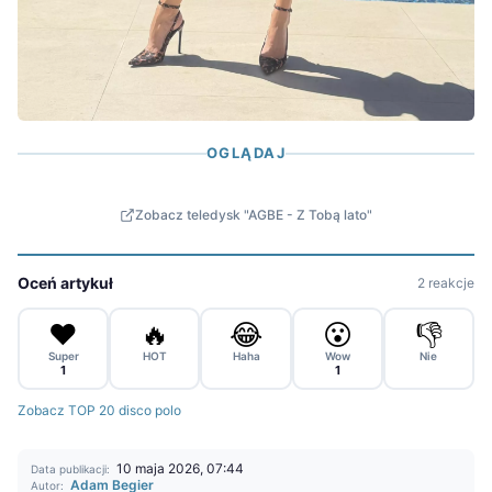
OGLĄDAJ
Zobacz teledysk "AGBE - Z Tobą lato"
Oceń artykuł
2 reakcje
❤️
🔥
😂
😮
👎
Super
HOT
Haha
Wow
Nie
1
1
Zobacz TOP 20 disco polo
10 maja 2026, 07:44
Data publikacji:
Adam Begier
Autor: