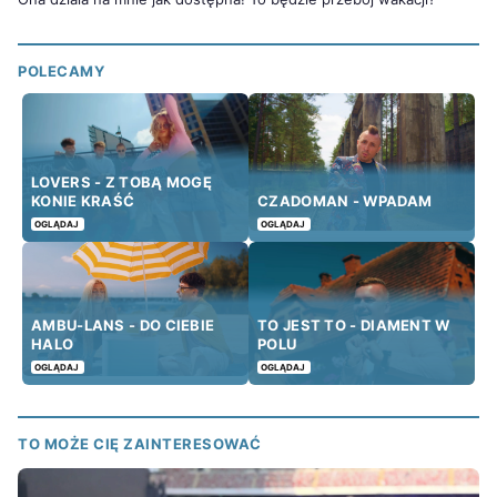
POLECAMY
LOVERS - Z TOBĄ MOGĘ
KONIE KRAŚĆ
CZADOMAN - WPADAM
OGLĄDAJ
OGLĄDAJ
AMBU-LANS - DO CIEBIE
TO JEST TO - DIAMENT W
HALO
POLU
OGLĄDAJ
OGLĄDAJ
TO MOŻE CIĘ ZAINTERESOWAĆ