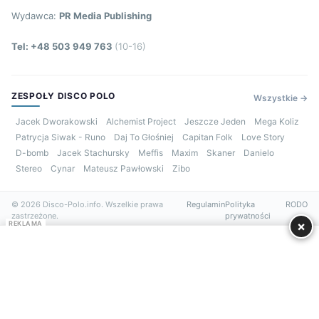
Wydawca:
PR Media Publishing
Tel: +48 503 949 763
(10-16)
ZESPOŁY DISCO POLO
Wszystkie →
Jacek Dworakowski
Alchemist Project
Jeszcze Jeden
Mega Koliz
Patrycja Siwak - Runo
Daj To Głośniej
Capitan Folk
Love Story
D-bomb
Jacek Stachursky
Meffis
Maxim
Skaner
Danielo
Stereo
Cynar
Mateusz Pawłowski
Zibo
© 2026 Disco-Polo.info. Wszelkie prawa
Regulamin
Polityka
RODO
zastrzeżone.
prywatności
×
REKLAMA