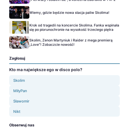
Wiemy, gdzie będzie nowa stacja paliw Skolima!
Krok od tragedii na koncercie Skolima. Fanka wspinała
się po piorunochronie na wysokość trzeciego piętra
Skolim, Zenon Martyniuk i Raider z mega premierą
„Love"! Zobaczcie nowość!
Zagłosuj
Kto ma największe ego w disco polo?
Skolim
MiłyPan
Sławomir
Nikt
Obserwuj nas