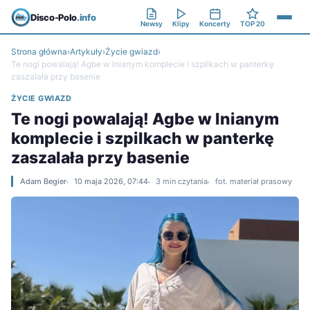
Disco-Polo
.info
Newsy
Klipy
Koncerty
TOP 20
Strona główna
›
Artykuły
›
Życie gwiazd
›
Te nogi powalają! Agbe w lnianym komplecie i szpilkach w panterkę
zaszalała przy basenie
ŻYCIE GWIAZD
Te nogi powalają! Agbe w lnianym
komplecie i szpilkach w panterkę
zaszalała przy basenie
Adam Begier
10 maja 2026, 07:44
3 min czytania
fot. materiał prasowy