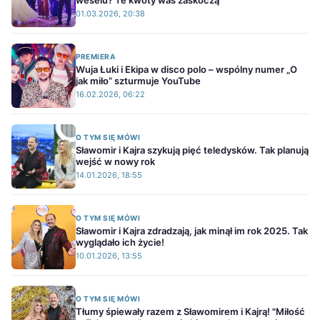
weselu? Te kwoty was zaskoczą
01.03.2026, 20:38
PREMIERA
Wuja Łuki i Ekipa w disco polo – wspólny numer „O
jak miło” szturmuje YouTube
16.02.2026, 06:22
O TYM SIĘ MÓWI
Sławomir i Kajra szykują pięć teledysków. Tak planują
wejść w nowy rok
14.01.2026, 18:55
O TYM SIĘ MÓWI
Sławomir i Kajra zdradzają, jak minął im rok 2025. Tak
wyglądało ich życie!
10.01.2026, 13:55
O TYM SIĘ MÓWI
Tłumy śpiewały razem z Sławomirem i Kajrą! "Miłość