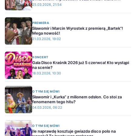
25.03.2026, 21:54
PREMIERA
Sławomir i Marcin Wyrostek z premierą „Bartek”!
Mega nowość!
21.03.2026, 19:02
KONCERT
Gala Disco Kraśnik 2026 już 5 czerwca! Kto wystąpi
na scenie?
18.03.2026, 10:30
O TYM SIĘ MÓWI
Sławomir i „Kurka” z milionem odsłon. Co stoi za
fenomenem tego hitu?
04.03.2026, 06:22
O TYM SIĘ MÓWI
Ile naprawdę kosztuje gwiazda disco polo na