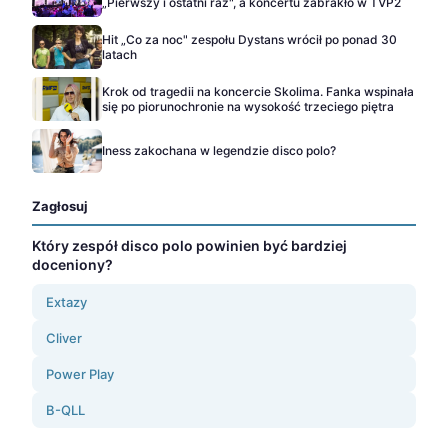
„Pierwszy i ostatni raz", a koncertu zabrakło w TVP2
Hit „Co za noc" zespołu Dystans wrócił po ponad 30
latach
Krok od tragedii na koncercie Skolima. Fanka wspinała
się po piorunochronie na wysokość trzeciego piętra
Iness zakochana w legendzie disco polo?
Zagłosuj
Który zespół disco polo powinien być bardziej
doceniony?
Extazy
Cliver
Power Play
B-QLL