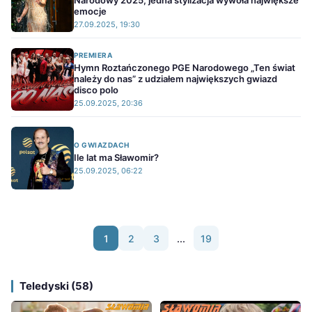
Narodowy 2025, jedna stylizacja wywoła największe
emocje
27.09.2025, 19:30
PREMIERA
Hymn Roztańczonego PGE Narodowego „Ten świat
należy do nas” z udziałem największych gwiazd
disco polo
25.09.2025, 20:36
O GWIAZDACH
Ile lat ma Sławomir?
25.09.2025, 06:22
1
2
3
...
19
Teledyski (58)