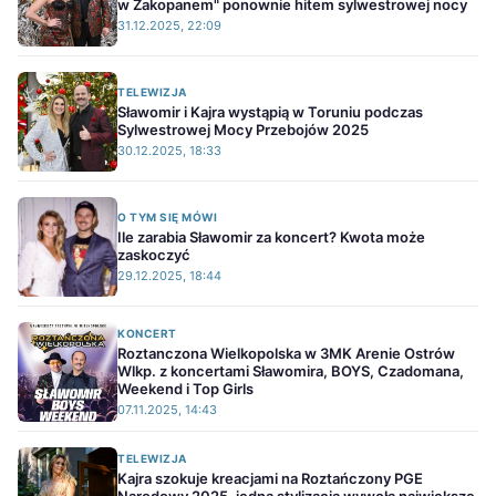
w Zakopanem" ponownie hitem sylwestrowej nocy
31.12.2025, 22:09
TELEWIZJA
Sławomir i Kajra wystąpią w Toruniu podczas
Sylwestrowej Mocy Przebojów 2025
30.12.2025, 18:33
O TYM SIĘ MÓWI
Ile zarabia Sławomir za koncert? Kwota może
zaskoczyć
29.12.2025, 18:44
KONCERT
Roztanczona Wielkopolska w 3MK Arenie Ostrów
Wlkp. z koncertami Sławomira, BOYS, Czadomana,
Weekend i Top Girls
07.11.2025, 14:43
TELEWIZJA
Kajra szokuje kreacjami na Roztańczony PGE