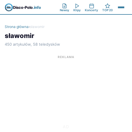
Disco-Polo
.info
Newsy
Klipy
Koncerty
TOP 20
Strona główna
›
sławomir
sławomir
450 artykułów, 58 teledysków
REKLAMA