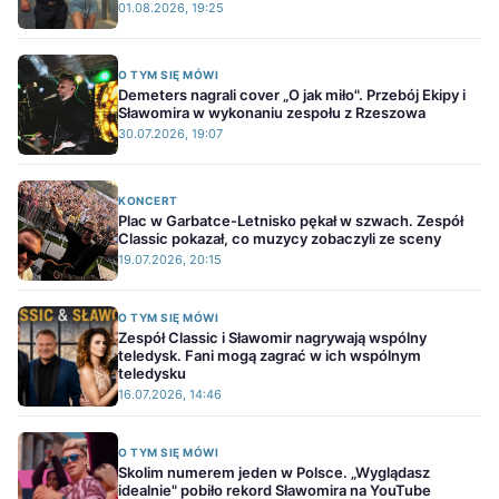
01.08.2026, 19:25
O TYM SIĘ MÓWI
Demeters nagrali cover „O jak miło". Przebój Ekipy i
Sławomira w wykonaniu zespołu z Rzeszowa
30.07.2026, 19:07
KONCERT
Plac w Garbatce-Letnisko pękał w szwach. Zespół
Classic pokazał, co muzycy zobaczyli ze sceny
19.07.2026, 20:15
O TYM SIĘ MÓWI
Zespół Classic i Sławomir nagrywają wspólny
teledysk. Fani mogą zagrać w ich wspólnym
teledysku
16.07.2026, 14:46
O TYM SIĘ MÓWI
Skolim numerem jeden w Polsce. „Wyglądasz
idealnie" pobiło rekord Sławomira na YouTube