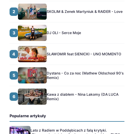
2
SKOLIM & Zenek Martyniuk & RAIDER - Love
3
DJ OLI - Serce Moje
4
SŁAWOMIR feat SIENICKI - UNO MOMENTO
Dystans - Co za noc (Mathew Oldschool 90's
5
Remix)
Kawa z diabłem - Nina Lakomy (DA LUCA
6
Remix)
Popularne artykuły
Lato z Radiem w Poddębicach z falą krytyki.