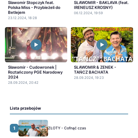
Sławomir Stopczyk feat.
SŁAWOMIR - BAKLAVA (feat.
Polska Miss - Przybieżeli do
IRENEUSZ KROSNY)
Betlejem
06.12.2024, 19:59
23.12.2024, 18:28
Sławomir - Cudowronek |
SŁAWOMIR & ZENEK -
Roztańczony PGE Narodowy
TAŃCZ BACHATA
2024
28.09.2024, 19:23
28.09.2024, 20:42
Lista przebojów
1
ZŁOTY - Cofnąć czas