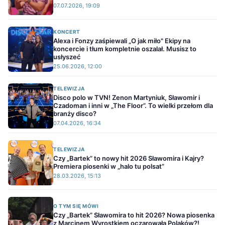
07.07.2026, 19:09
KONCERT
Alexa i Fonzy zaśpiewali „O jak miło" Ekipy na
koncercie i tłum kompletnie oszalał. Musisz to
usłyszeć
25.06.2026, 12:00
TELEWIZJA
Disco polo w TVN! Zenon Martyniuk, Sławomir i
Czadoman i inni w „The Floor”. To wielki przełom dla
branży disco?
07.04.2026, 16:34
TELEWIZJA
Czy „Bartek” to nowy hit 2026 Sławomira i Kajry?
Premiera piosenki w „halo tu polsat”
28.03.2026, 15:13
O TYM SIĘ MÓWI
Czy „Bartek” Sławomira to hit 2026? Nowa piosenka
z Marcinem Wyrostkiem oczarowała Polaków?!