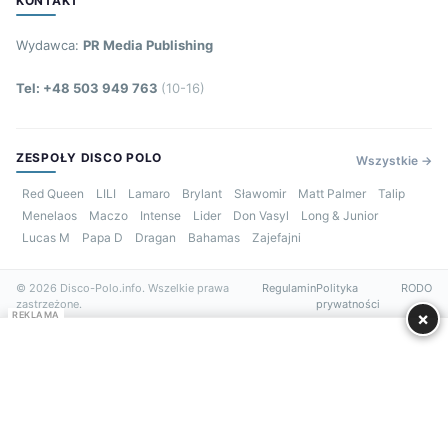
KONTAKT
Wydawca:
PR Media Publishing
Tel: +48 503 949 763
(10-16)
ZESPOŁY DISCO POLO
Wszystkie →
Red Queen
LILI
Lamaro
Brylant
Sławomir
Matt Palmer
Talip
Menelaos
Maczo
Intense
Lider
Don Vasyl
Long & Junior
Lucas M
Papa D
Dragan
Bahamas
Zajefajni
© 2026 Disco-Polo.info. Wszelkie prawa
Regulamin
Polityka
RODO
zastrzeżone.
prywatności
×
REKLAMA