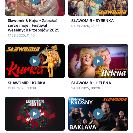
Sławomir & Kajra - Zabrałaś
SŁAWOMIR - SYRENKA
serce moje | Festiwal
01.08.2025, 18:25
Weselnych Przebojów 2025
17.08.2025, 11:40
SŁAWOMIR - KURKA
SŁAWOMIR - HELENA
13.06.2025, 13:39
19.03.2025, 09:28