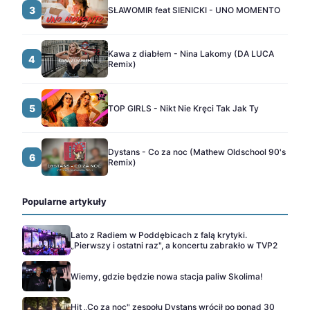
3
SŁAWOMIR feat SIENICKI - UNO MOMENTO
Kawa z diabłem - Nina Lakomy (DA LUCA
4
Remix)
5
TOP GIRLS - Nikt Nie Kręci Tak Jak Ty
Dystans - Co za noc (Mathew Oldschool 90's
6
Remix)
Popularne artykuły
Lato z Radiem w Poddębicach z falą krytyki.
„Pierwszy i ostatni raz", a koncertu zabrakło w TVP2
Wiemy, gdzie będzie nowa stacja paliw Skolima!
Hit „Co za noc" zespołu Dystans wrócił po ponad 30