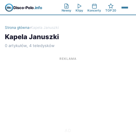
Disco-Polo
.info
Newsy
Klipy
Koncerty
TOP 20
Strona główna
›
Kapela Januszki
Kapela Januszki
0 artykułów, 4 teledysków
REKLAMA