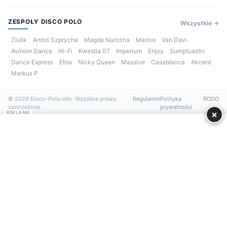
ZESPOŁY DISCO POLO
Wszystkie →
Ziulik
Antoś Szprycha
Magda Narożna
Marioo
Van Davi
Avinion Dance
Hi-Fi
Kwestia 07
Imperium
Enjoy
Sumptuastic
Dance Express
Etna
Nicky Queen
Massive
Casablanca
Akcent
Markus P
© 2026 Disco-Polo.info. Wszelkie prawa
Regulamin
Polityka
RODO
zastrzeżone.
prywatności
×
REKLAMA