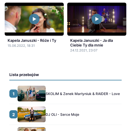
Kapela Januszki - Róże i Ty
Kapela Januszki - Ja dla
Ciebie Ty dla mnie
15.06.2022, 18:31
24.12.2021, 23:07
Lista przebojów
1
SKOLIM & Zenek Martyniuk & RAIDER - Love
2
DJ OLI - Serce Moje