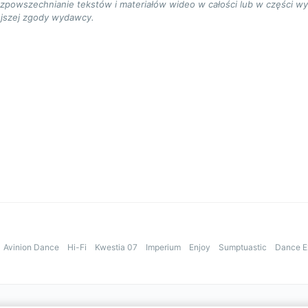
ozpowszechnianie tekstów i materiałów wideo w całości lub w części w
jszej zgody wydawcy.
Avinion Dance
Hi-Fi
Kwestia 07
Imperium
Enjoy
Sumptuastic
Dance E