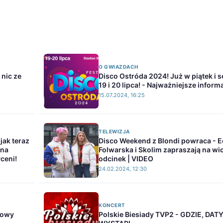
O GWIAZDACH
 nic ze
Disco Ostróda 2024! Już w piątek i 
19 i 20 lipca! - Najważniejsze inform
15.07.2024, 16:25
TELEWIZJA
jak teraz
Disco Weekend z Blondi powraca - E
ana
Folwarska i Skolim zapraszają na w
ceni!
odcinek | VIDEO
24.02.2024, 12:30
KONCERT
dowy
Polskie Biesiady TVP2 - GDZIE, DAT