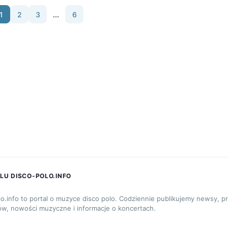
1
2
3
...
6
LU DISCO-POLO.INFO
lo.info to portal o muzyce disco polo. Codziennie publikujemy newsy, p
ów, nowości muzyczne i informacje o koncertach.