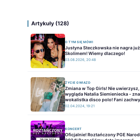
Artykuły (128)
O TYM SIĘ MÓWI
Justyna Steczkowska nie nagra już
Skolimem! Wiemy dlaczego!
03.08.2026, 20:48
ŻYCIE GWIAZD
Zmiana w Top Girls! Nie uwierzysz, 
wygląda Natalia Siemieniecka - zn
wokalistka disco polo! Fani zachwy
02.04.2024, 19:21
KONCERT
Oficjalnie! Roztańczony PGE Naro