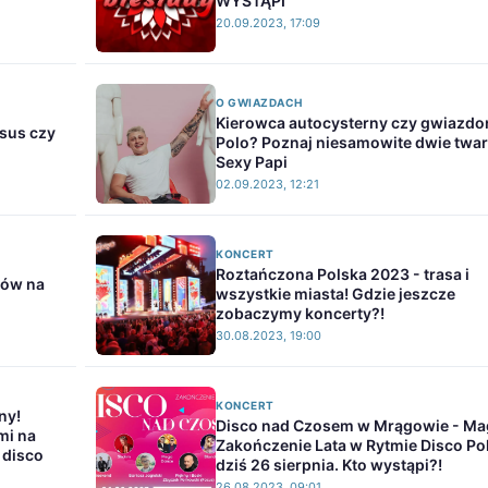
WYSTĄPI
20.09.2023, 17:09
O GWIAZDACH
Kierowca autocysterny czy gwiazdo
ksus czy
Polo? Poznaj niesamowite dwie twa
Sexy Papi
02.09.2023, 12:21
KONCERT
Roztańczona Polska 2023 - trasa i
tów na
wszystkie miasta! Gdzie jeszcze
zobaczymy koncerty?!
30.08.2023, 19:00
KONCERT
ny!
Disco nad Czosem w Mrągowie - Ma
mi na
Zakończenie Lata w Rytmie Disco Po
 disco
dziś 26 sierpnia. Kto wystąpi?!
26.08.2023, 09:01