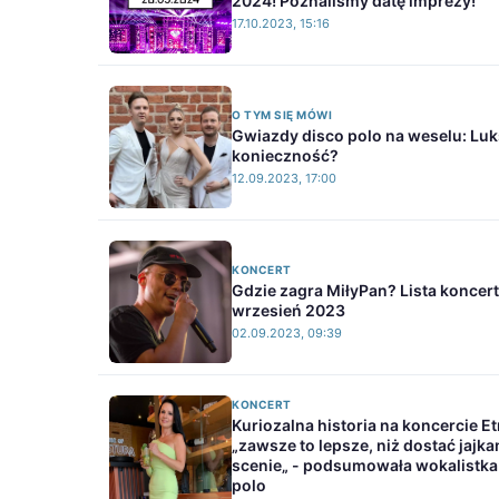
2024! Poznaliśmy datę imprezy!
17.10.2023, 15:16
O TYM SIĘ MÓWI
Gwiazdy disco polo na weselu: Lu
konieczność?
12.09.2023, 17:00
KONCERT
Gdzie zagra MiłyPan? Lista koncer
wrzesień 2023
02.09.2023, 09:39
KONCERT
Kuriozalna historia na koncercie Et
„zawsze to lepsze, niż dostać jajka
scenie„ - podsumowała wokalistka
polo