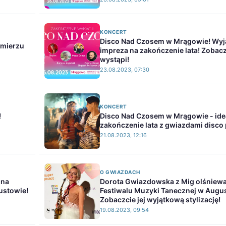
KONCERT
Disco Nad Czosem w Mrągowie! Wy
omierzu
impreza na zakończenie lata! Zobacz
wystąpi!
23.08.2023, 07:30
KONCERT
!
Disco Nad Czosem w Mrągowie - ide
zakończenie lata z gwiazdami disco 
21.08.2023, 12:16
O GWIAZDACH
 na
Dorota Gwiazdowska z Mig olśniewa
ustowie!
Festiwalu Muzyki Tanecznej w Augu
Zobaczcie jej wyjątkową stylizację!
19.08.2023, 09:54