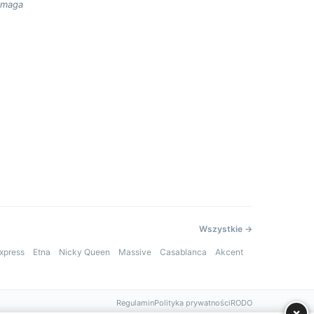
ymaga
Wszystkie →
xpress
Etna
Nicky Queen
Massive
Casablanca
Akcent
Regulamin
Polityka prywatności
RODO
×