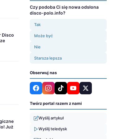
Czy podoba Ci się nowa odsłona
disco-polo.info?
Tak
r Disco
Może być
rze
Nie
Starsza lepsza
Obserwuj nas
Twórz portal razem z nami
Wyślij artykuł
giczne
lo! Już
Wyślij teledysk