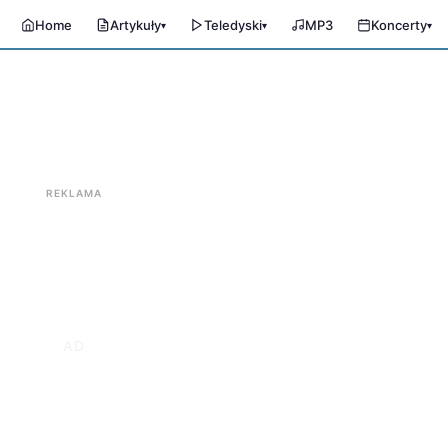
Home
Artykuły
Teledyski
MP3
Koncerty
▾
▾
▾
REKLAMA