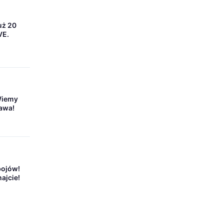
uż 20
VE.
Wiemy
bawa!
bojów!
ajcie!