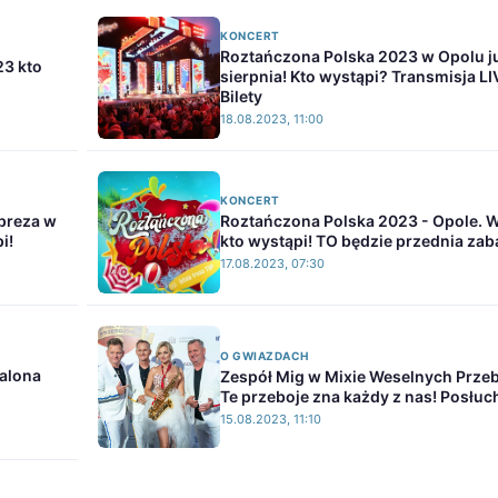
KONCERT
Roztańczona Polska 2023 w Opolu j
23 kto
sierpnia! Kto wystąpi? Transmisja LI
Bilety
18.08.2023, 11:00
KONCERT
mpreza w
Roztańczona Polska 2023 - Opole. 
i!
kto wystąpi! TO będzie przednia za
17.08.2023, 07:30
O GWIAZDACH
alona
Zespół Mig w Mixie Weselnych Prze
Te przeboje zna każdy z nas! Posłuch
15.08.2023, 11:10