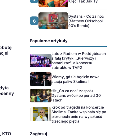
Kręci Tak Jak Ty
Dystans - Co za noc
6
(Mathew Oldschool
90's Remix)
Popularne artykuły
sobotę
acje!
Lato z Radiem w Poddębicach
z falą krytyki. „Pierwszy i
ostatni raz", a koncertu
zabrakło w TVP2
Wiemy, gdzie będzie nowa
stacja paliw Skolima!
dyta
Hit „Co za noc" zespołu
iosenny
Dystans wrócił po ponad 30
latach
Krok od tragedii na koncercie
Skolima. Fanka wspinała się po
piorunochronie na wysokość
trzeciego piętra
Y, KTO
Zagłosuj