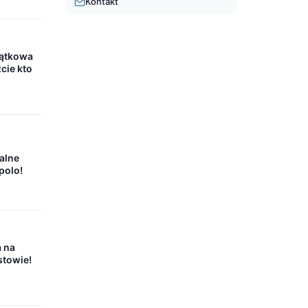
Kontakt
jątkowa
cie kto
alne
polo!
 na
stowie!