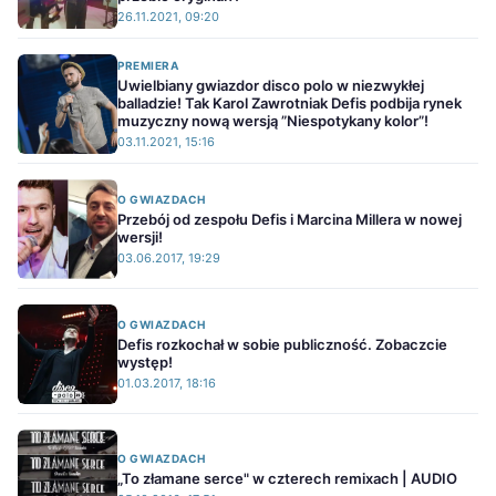
26.11.2021, 09:20
PREMIERA
Uwielbiany gwiazdor disco polo w niezwykłej
balladzie! Tak Karol Zawrotniak Defis podbija rynek
muzyczny nową wersją ”Niespotykany kolor”!
03.11.2021, 15:16
O GWIAZDACH
Przebój od zespołu Defis i Marcina Millera w nowej
wersji!
03.06.2017, 19:29
O GWIAZDACH
Defis rozkochał w sobie publiczność. Zobaczcie
występ!
01.03.2017, 18:16
O GWIAZDACH
„To złamane serce" w czterech remixach | AUDIO