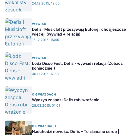
24.12.2015, 12:00
WYWIAD
Defis i Musicloft przeżywają Euforię i chcą jeszcze
więcej! (wywiad + relacja)
15.12.2015, 16:45
WYWIAD
Łódź Disco Fest: Defis - wywiad i relacja (Zobacz
koniecznie!)
30.11.2015, 17:33
O GWIAZDACH
Wyczyn zespołu Defis robi wrażenie
28.03.2015, 01:01
O GWIAZDACH
Nadchodzi nowość: Defis – To złamane serce |