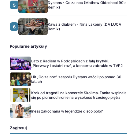
Dystans - Co za noc (Mathew Oldschool 90's
5
Remix)
Kawa z diabłem - Nina Lakomy (DA LUCA
6
Remix)
Popularne artykuły
Lato z Radiem w Poddębicach z falą krytyki.
„Pierwszy i ostatni raz", a koncertu zabrakło w TVP2
Hit „Co za noc" zespołu Dystans wrócił po ponad 30
latach
Krok od tragedii na koncercie Skolima. Fanka wspinała
się po piorunochronie na wysokość trzeciego piętra
Iness zakochana w legendzie disco polo?
Zagłosuj