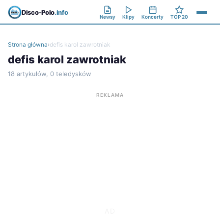
Disco-Polo
.info
Newsy
Klipy
Koncerty
TOP 20
Strona główna
›
defis karol zawrotniak
defis karol zawrotniak
18 artykułów, 0 teledysków
REKLAMA