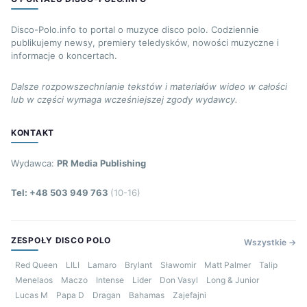
Disco-Polo.info to portal o muzyce disco polo. Codziennie
publikujemy newsy, premiery teledysków, nowości muzyczne i
informacje o koncertach.
Dalsze rozpowszechnianie tekstów i materiałów wideo w całości
lub w części wymaga wcześniejszej zgody wydawcy.
KONTAKT
Wydawca:
PR Media Publishing
Tel: +48 503 949 763
(10-16)
ZESPOŁY DISCO POLO
Wszystkie →
Red Queen
LILI
Lamaro
Brylant
Sławomir
Matt Palmer
Talip
Menelaos
Maczo
Intense
Lider
Don Vasyl
Long & Junior
Lucas M
Papa D
Dragan
Bahamas
Zajefajni