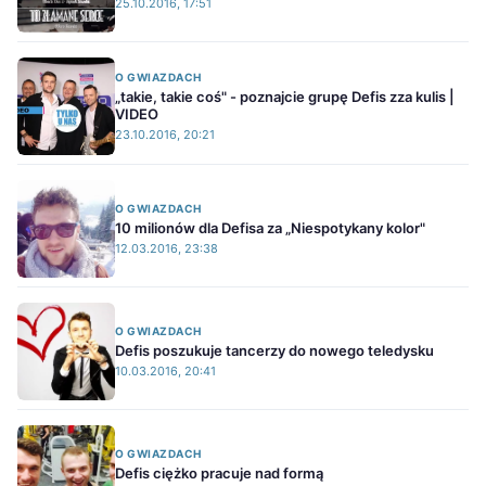
25.10.2016, 17:51
O GWIAZDACH
„takie, takie coś" - poznajcie grupę Defis zza kulis |
VIDEO
23.10.2016, 20:21
O GWIAZDACH
10 milionów dla Defisa za „Niespotykany kolor"
12.03.2016, 23:38
O GWIAZDACH
Defis poszukuje tancerzy do nowego teledysku
10.03.2016, 20:41
O GWIAZDACH
Defis ciężko pracuje nad formą