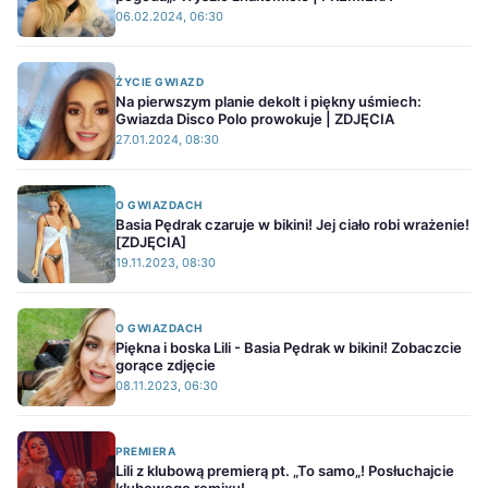
06.02.2024, 06:30
ŻYCIE GWIAZD
Na pierwszym planie dekolt i piękny uśmiech:
Gwiazda Disco Polo prowokuje | ZDJĘCIA
27.01.2024, 08:30
O GWIAZDACH
Basia Pędrak czaruje w bikini! Jej ciało robi wrażenie!
[ZDJĘCIA]
19.11.2023, 08:30
O GWIAZDACH
Piękna i boska Lili - Basia Pędrak w bikini! Zobaczcie
gorące zdjęcie
08.11.2023, 06:30
PREMIERA
Lili z klubową premierą pt. „To samo„! Posłuchajcie