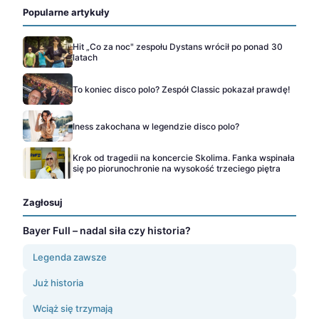
Popularne artykuły
Hit „Co za noc" zespołu Dystans wrócił po ponad 30
latach
To koniec disco polo? Zespół Classic pokazał prawdę!
Iness zakochana w legendzie disco polo?
Krok od tragedii na koncercie Skolima. Fanka wspinała
się po piorunochronie na wysokość trzeciego piętra
Zagłosuj
Bayer Full – nadal siła czy historia?
Legenda zawsze
Już historia
Wciąż się trzymają