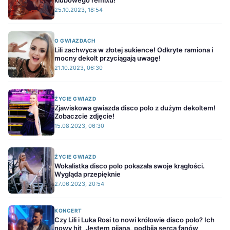
klubowego remixu!
25.10.2023, 18:54
O GWIAZDACH
Lili zachwyca w złotej sukience! Odkryte ramiona i
mocny dekolt przyciągają uwagę!
21.10.2023, 06:30
ŻYCIE GWIAZD
Zjawiskowa gwiazda disco polo z dużym dekoltem!
Zobaczcie zdjęcie!
15.08.2023, 06:30
ŻYCIE GWIAZD
Wokalistka disco polo pokazała swoje krągłości.
Wygląda przepięknie
27.06.2023, 20:54
KONCERT
Czy Lili i Luka Rosi to nowi królowie disco polo? Ich
nowy hit „Jestem pijana„ podbija serca fanów