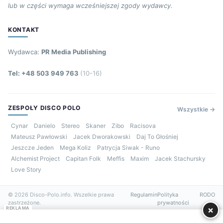
lub w części wymaga wcześniejszej zgody wydawcy.
KONTAKT
Wydawca:
PR Media Publishing
Tel: +48 503 949 763
(10-16)
ZESPOŁY DISCO POLO
Wszystkie →
Cynar
Danielo
Stereo
Skaner
Zibo
Racisova
Mateusz Pawłowski
Jacek Dworakowski
Daj To Głośniej
Jeszcze Jeden
Mega Koliz
Patrycja Siwak - Runo
Alchemist Project
Capitan Folk
Meffis
Maxim
Jacek Stachursky
Love Story
© 2026 Disco-Polo.info. Wszelkie prawa
Regulamin
Polityka
RODO
zastrzeżone.
prywatności
×
REKLAMA