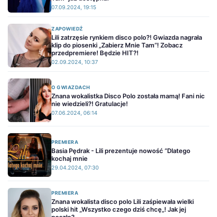
07.09.2024, 19:15
ZAPOWIEDŹ
Lili zatrzęsie rynkiem disco polo?! Gwiazda nagrała
klip do piosenki „Zabierz Mnie Tam”! Zobacz
przedpremiere! Będzie HIT?!
02.09.2024, 10:37
O GWIAZDACH
Znana wokalistka Disco Polo została mamą! Fani nic
nie wiedzieli?! Gratulacje!
07.06.2024, 06:14
PREMIERA
Basia Pędrak - Lili prezentuje nowość ”Dlatego
kochaj mnie
29.04.2024, 07:30
PREMIERA
Znana wokalista disco polo Lili zaśpiewała wielki
polski hit „Wszystko czego dziś chcę„! Jak jej