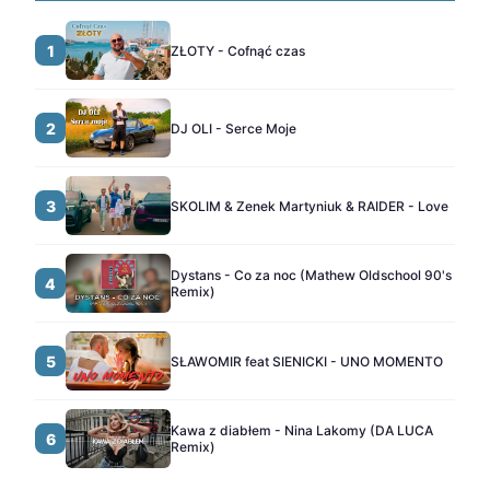
1
ZŁOTY - Cofnąć czas
2
DJ OLI - Serce Moje
3
SKOLIM & Zenek Martyniuk & RAIDER - Love
Dystans - Co za noc (Mathew Oldschool 90's
4
Remix)
5
SŁAWOMIR feat SIENICKI - UNO MOMENTO
Kawa z diabłem - Nina Lakomy (DA LUCA
6
Remix)