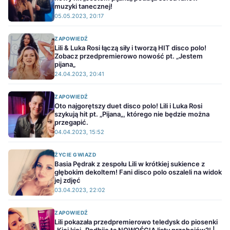
muzyki tanecznej!
05.05.2023, 20:17
ZAPOWIEDŹ
Lili & Luka Rosi łączą siły i tworzą HIT disco polo!
Zobacz przedpremierowo nowość pt. „Jestem
pijana„
24.04.2023, 20:41
ZAPOWIEDŹ
Oto najgorętszy duet disco polo! Lili i Luka Rosi
szykują hit pt. „Pijana„, którego nie będzie można
przegapić.
04.04.2023, 15:52
ŻYCIE GWIAZD
Basia Pędrak z zespołu Lili w krótkiej sukience z
głębokim dekoltem! Fani disco polo oszaleli na widok
jej zdjęć
03.04.2023, 22:02
ZAPOWIEDŹ
Lili pokazała przedpremierowo teledysk do piosenki