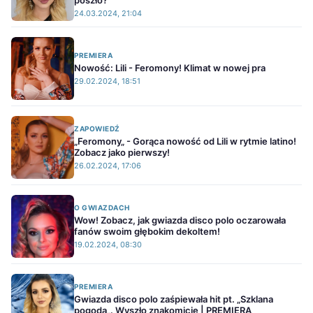
poszło?
24.03.2024, 21:04
PREMIERA
Nowość: Lili - Feromony! Klimat w nowej pra
29.02.2024, 18:51
ZAPOWIEDŹ
„Feromony„ - Gorąca nowość od Lili w rytmie latino!
Zobacz jako pierwszy!
26.02.2024, 17:06
O GWIAZDACH
Wow! Zobacz, jak gwiazda disco polo oczarowała
fanów swoim głębokim dekoltem!
19.02.2024, 08:30
PREMIERA
Gwiazda disco polo zaśpiewała hit pt. „Szklana
pogoda„. Wyszło znakomicie | PREMIERA