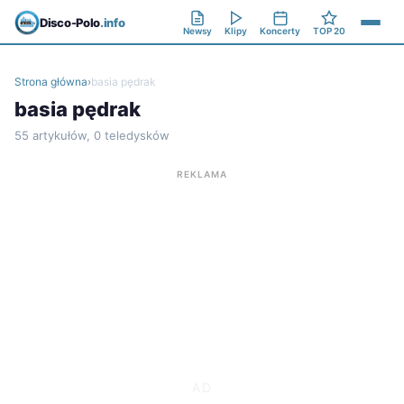
Disco-Polo
.info
Newsy
Klipy
Koncerty
TOP 20
Strona główna
›
basia pędrak
basia pędrak
55 artykułów, 0 teledysków
REKLAMA