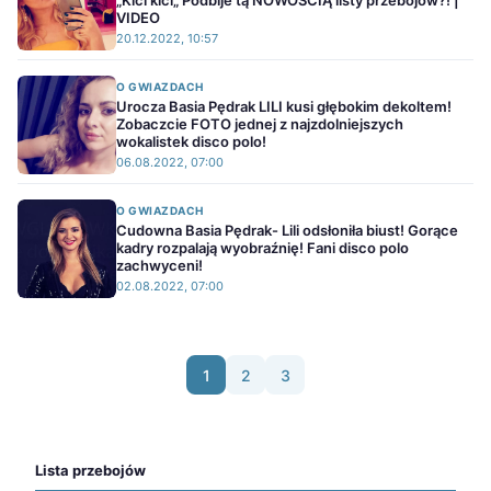
„Kici kici„ Podbije tą NOWOŚCIĄ listy przebojów?! |
VIDEO
20.12.2022, 10:57
O GWIAZDACH
Urocza Basia Pędrak LILI kusi głębokim dekoltem!
Zobaczcie FOTO jednej z najzdolniejszych
wokalistek disco polo!
06.08.2022, 07:00
O GWIAZDACH
Cudowna Basia Pędrak- Lili odsłoniła biust! Gorące
kadry rozpalają wyobraźnię! Fani disco polo
zachwyceni!
02.08.2022, 07:00
1
2
3
Lista przebojów