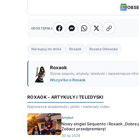
OBS
UDOSTĘPNIJ:
Nie kupuj mi drina
Roxaok
Roxana Orłowska
Roxaok
Strona zespołu, artykuły, teledyski i najważniejsze info
Wszystko o Roxaok
ROXAOK - ARTYKUŁY I TELEDYSKI
Najnowsze wiadomości, plotki i materiały video
Artykuł
Nowy singiel Sequento i Roxaok „Dobra 
Zobacz przedpremierę!
30 lip 2026