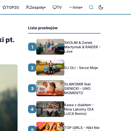
TOP20
Zespoły
TV
Inne
▾
▾
Lista przebojów
i pt.
SKOLIM & Zenek
1
Martyniuk & RAIDER -
Love
2
DJ OLI - Serce Moje
SŁAWOMIR feat
3
SIENICKI - UNO
MOMENTO
Kawa z diabłem -
4
Nina Lakomy (DA
LUCA Remix)
TOP GIRLS - Nikt Nie
5