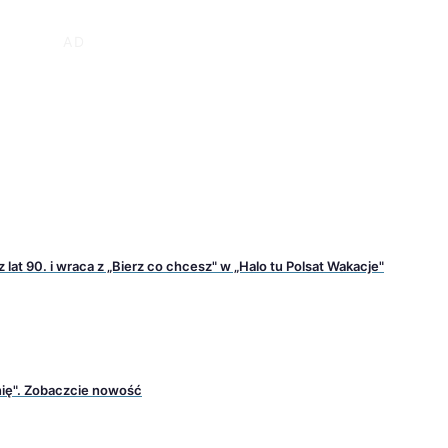
 lat 90. i wraca z „Bierz co chcesz" w „Halo tu Polsat Wakacje"
nię". Zobaczcie nowość