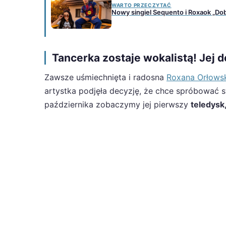
WARTO PRZECZYTAĆ
Nowy singiel Sequento i Roxaok „Do
Tancerka zostaje wokalistą! Jej 
Zawsze uśmiechnięta i radosna
Roxana Orłows
artystka podjęła decyzję, że chce spróbować swo
października zobaczymy jej pierwszy
teledysk