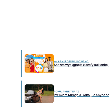
WŁAŚNIE OPUBLIKOWANO
Shazza wyciągnęła z szafy sukienkę z
POPULARNE TERAZ
Premiera Mirage & Yoko „Ja chyba ś