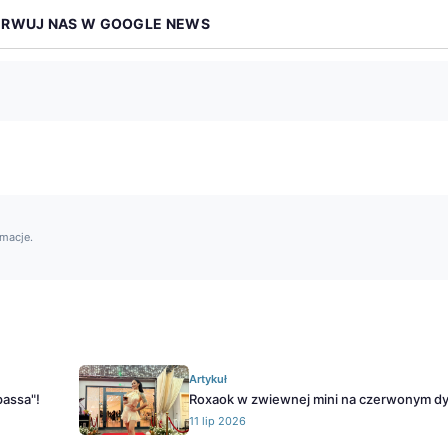
ERWUJ NAS W GOOGLE NEWS
rmacje.
Artykuł
passa"!
Roxaok w zwiewnej mini na czerwonym d
11 lip 2026