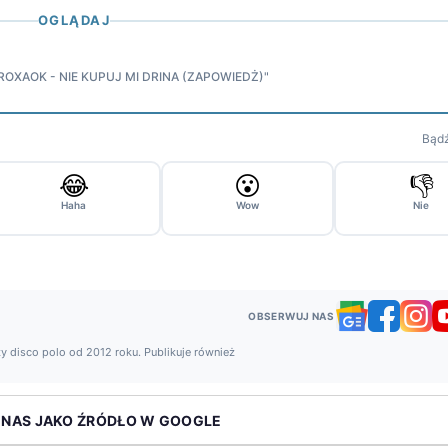
OGLĄDAJ
"ROXAOK - NIE KUPUJ MI DRINA (ZAPOWIEDŻ)"
Bądź
😂
😮
👎
Haha
Wow
Nie
OBSERWUJ NAS
y disco polo od 2012 roku. Publikuje również
 NAS JAKO ŹRÓDŁO W GOOGLE