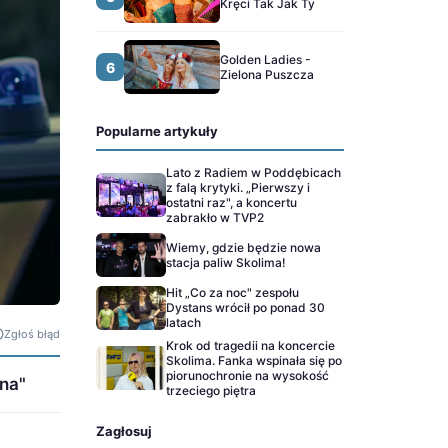
Kręci Tak Jak Ty
Golden Ladies -
6
Zielona Puszcza
Popularne artykuły
Lato z Radiem w Poddębicach
z falą krytyki. „Pierwszy i
ostatni raz", a koncertu
zabrakło w TVP2
Wiemy, gdzie będzie nowa
stacja paliw Skolima!
Hit „Co za noc" zespołu
Dystans wrócił po ponad 30
latach
Zgłoś błąd
Krok od tragedii na koncercie
Skolima. Fanka wspinała się po
piorunochronie na wysokość
ina"
trzeciego piętra
Zagłosuj