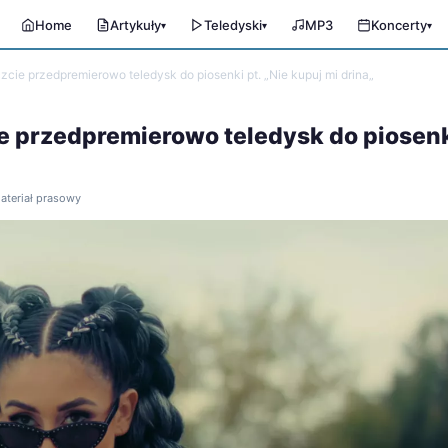
Home
Artykuły
Teledyski
MP3
Koncerty
▾
▾
▾
cie przedpremierowo teledysk do piosenki pt. „Nie kupuj mi drina„
e przedpremierowo teledysk do piosenk
materiał prasowy