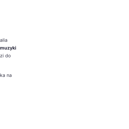
alia
 muzyki
zi do
ika na