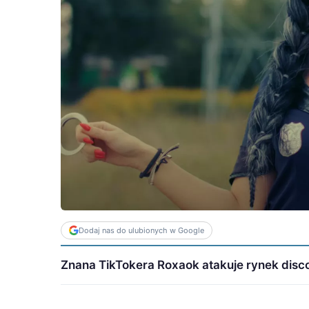
Dodaj nas do ulubionych w Google
Znana TikTokera Roxaok atakuje rynek disco