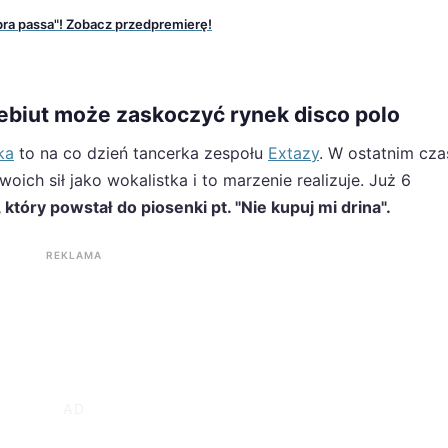
bra passa"! Zobacz przedpremierę!
debiut może zaskoczyć rynek disco polo
ka
to na co dzień tancerka zespołu
Extazy
. W ostatnim cza
ich sił jako wokalistka i to marzenie realizuje. Już 6
, który powstał
do piosenki pt. "Nie kupuj mi drina".
REKLAMA