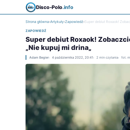
Disco-Polo
.info
Strona główna
›
Artykuły
›
Zapowiedź
›
Super debiut Roxaok! Zobacz
ZAPOWIEDŹ
Super debiut Roxaok! Zobaczci
„Nie kupuj mi drina„
Adam Begier
4 października 2022, 20:41
2 min czytania
fot. 