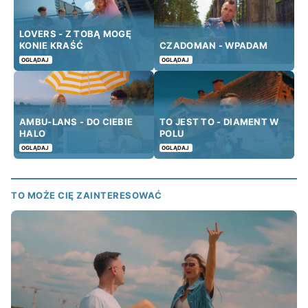
LOVERS - Z TOBĄ MOGĘ
KONIE KRAŚĆ
CZADOMAN - WPADAM
OGLĄDAJ
OGLĄDAJ
AMBU-LANS - DO CIEBIE
TO JEST TO - DIAMENT W
HALO
POLU
OGLĄDAJ
OGLĄDAJ
TO MOŻE CIĘ ZAINTERESOWAĆ