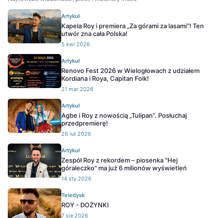
Artykuł
Kapela Roy i premiera „Za górami za lasami”! Ten
utwór zna cała Polska!
5 kwi 2026
Artykuł
Renovo Fest 2026 w Wielogłowach z udziałem
Kordiana i Roya, Capitan Folk!
21 mar 2026
Artykuł
Agbe i Roy z nowością „Tulipan”. Posłuchaj
przedpremierę!
26 lut 2026
Artykuł
Zespół Roy z rekordem – piosenka "Hej
góraleczko" ma już 6 milionów wyświetleń
14 sty 2026
Teledysk
ROY - DOŻYNKI
7 sie 2026