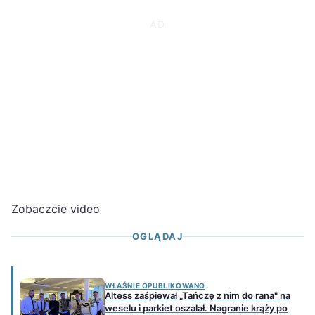
Zobaczcie video
OGLĄDAJ
WŁAŚNIE OPUBLIKOWANO
Altess zaśpiewał „Tańczę z nim do rana" na
weselu i parkiet oszalał. Nagranie krąży po