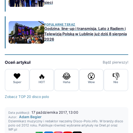
sieci
POPULARNE TERAZ
Godzina, line-up i transmisja. Lato z Radiem i
Telewizją Polską w Lublinie już dziś 8 sierpnia
2026
Oceń artykuł
Bądź pierwszy!
❤️
🔥
😂
😮
👎
Super
HOT
Haha
Wow
Nie
Zobacz TOP 20 disco polo
17 października 2017, 13:00
Data publikacji:
Adam Begier
Autor:
Dziennikarz muzyczny i redaktor naczelny Disco-Polo.info. W branży disco
polo od 2012 roku. Publikuje również wybranie artykuły na Onet.pl oraz
WP.pl