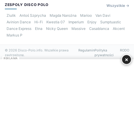
ZESPOŁY DISCO POLO
Wszystkie →
Ziulik
Antoś Szprycha
Magda Narożna
Marioo
Van Davi
Avinion Dance
Hi-Fi
Kwestia 07
Imperium
Enjoy
Sumptuastic
Dance Express
Etna
Nicky Queen
Massive
Casablanca
Akcent
Markus P
© 2026 Disco-Polo.info. Wszelkie prawa
Regulamin
Polityka
RODO
zastrzeżone.
prywatności
×
REKLAMA