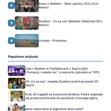
Kawa z diabłem - Nina Lakomy (DA LUCA
4
Remix)
Dystans - Co za noc (Mathew Oldschool 90's
5
Remix)
6
Lovelas - Princessa
Popularne artykuły
Lato z Radiem w Poddębicach z falą krytyki.
„Pierwszy i ostatni raz", a koncertu zabrakło w TVP2
Hit „Co za noc" zespołu Dystans wrócił po ponad 30
latach
Krok od tragedii na koncercie Skolima. Fanka wspinała
się po piorunochronie na wysokość trzeciego piętra
Iness zakochana w legendzie disco polo?