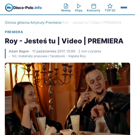
Disco-Polo
.info
Newsy
Klipy
Koncerty
TOP 20
Strona główna
›
Artykuły
›
Premiera
›
Roy - Jesteś tu | Video | PREMIERA
PREMIERA
Roy - Jesteś tu | Video | PREMIERA
Adam Begier
17 października 2017, 13:00
2 min czytania
fot. materiały prasowe / facebook - Kapela Roy