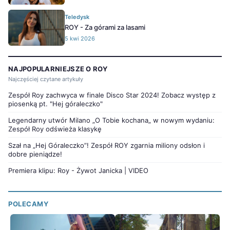
Teledysk
ROY - Za górami za lasami
5 kwi 2026
NAJPOPULARNIEJSZE O ROY
Najczęściej czytane artykuły
Zespół Roy zachwyca w finale Disco Star 2024! Zobacz występ z
piosenką pt. "Hej góraleczko"
Legendarny utwór Milano „O Tobie kochana„ w nowym wydaniu:
Zespół Roy odświeża klasykę
Szał na „Hej Góraleczko”! Zespół ROY zgarnia miliony odsłon i
dobre pieniądze!
Premiera klipu: Roy - Żywot Janicka | VIDEO
POLECAMY