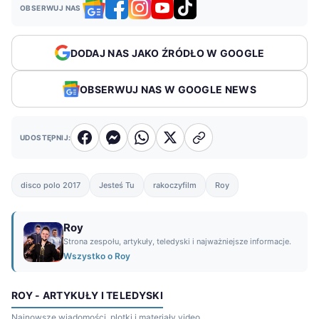
OBSERWUJ NAS
DODAJ NAS JAKO ŹRÓDŁO W GOOGLE
OBSERWUJ NAS W GOOGLE NEWS
UDOSTĘPNIJ:
disco polo 2017
Jesteś Tu
rakoczyfilm
Roy
Roy
Strona zespołu, artykuły, teledyski i najważniejsze informacje.
Wszystko o Roy
ROY - ARTYKUŁY I TELEDYSKI
Najnowsze wiadomości, plotki i materiały video