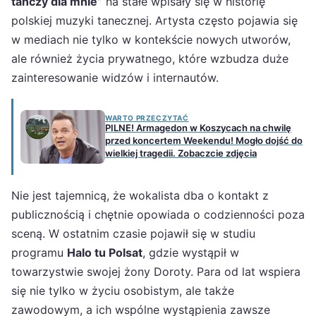
tańczy dla mnie”
na stałe wpisały się w historię
polskiej muzyki tanecznej. Artysta często pojawia się
w mediach nie tylko w kontekście nowych utworów,
ale również życia prywatnego, które wzbudza duże
zainteresowanie widzów i internautów.
WARTO PRZECZYTAĆ
PILNE! Armagedon w Koszycach na chwilę
przed koncertem Weekendu! Mogło dojść do
wielkiej tragedii. Zobaczcie zdjęcia
Nie jest tajemnicą, że wokalista dba o kontakt z
publicznością i chętnie opowiada o codzienności poza
sceną. W ostatnim czasie pojawił się w studiu
programu
Halo tu Polsat
, gdzie wystąpił w
towarzystwie swojej żony Doroty. Para od lat wspiera
się nie tylko w życiu osobistym, ale także
zawodowym, a ich wspólne wystąpienia zawsze