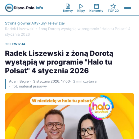
Disco-Polo
.info
Newsy
Klipy
Koncerty
TOP 20
Strona główna
›
Artykuły
›
Telewizja
›
Radek Liszewski z żoną Dorotą wystąpią w programie "Halo tu Polsat" 4
stycznia 2026
TELEWIZJA
Radek Liszewski z żoną Dorotą
wystąpią w programie "Halo tu
Polsat" 4 stycznia 2026
Adam Begier
3 stycznia 2026, 17:06
2 min czytania
fot. materiał prasowy