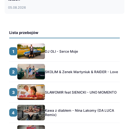
05.08.2026
Lista przebojów
1
DJ OLI - Serce Moje
2
SKOLIM & Zenek Martyniuk & RAIDER - Love
3
SŁAWOMIR feat SIENICKI - UNO MOMENTO
Kawa z diabłem - Nina Lakomy (DA LUCA
4
Remix)