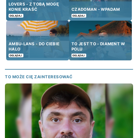
LOVERS - Z TOBĄ MOGĘ
KONIE KRAŚĆ
CZADOMAN - WPADAM
OGLĄDAJ
OGLĄDAJ
AMBU-LANS - DO CIEBIE
TO JEST TO - DIAMENT W
HALO
POLU
OGLĄDAJ
OGLĄDAJ
TO MOŻE CIĘ ZAINTERESOWAĆ