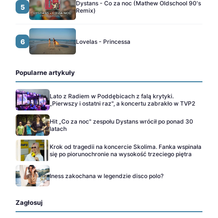
Dystans - Co za noc (Mathew Oldschool 90's
5
Remix)
6
Lovelas - Princessa
Popularne artykuły
Lato z Radiem w Poddębicach z falą krytyki.
„Pierwszy i ostatni raz", a koncertu zabrakło w TVP2
Hit „Co za noc" zespołu Dystans wrócił po ponad 30
latach
Krok od tragedii na koncercie Skolima. Fanka wspinała
się po piorunochronie na wysokość trzeciego piętra
Iness zakochana w legendzie disco polo?
Zagłosuj