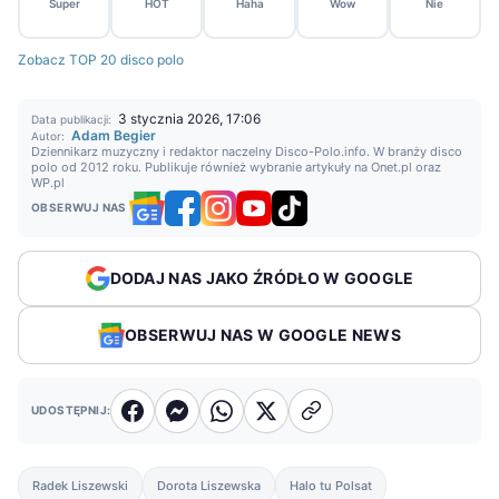
Super
HOT
Haha
Wow
Nie
Zobacz TOP 20 disco polo
3 stycznia 2026, 17:06
Data publikacji:
Adam Begier
Autor:
Dziennikarz muzyczny i redaktor naczelny Disco-Polo.info. W branży disco
polo od 2012 roku. Publikuje również wybranie artykuły na Onet.pl oraz
WP.pl
OBSERWUJ NAS
DODAJ NAS JAKO ŹRÓDŁO W GOOGLE
OBSERWUJ NAS W GOOGLE NEWS
UDOSTĘPNIJ:
Radek Liszewski
Dorota Liszewska
Halo tu Polsat