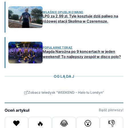
WŁAŚNIE OPUBLIKOWANO
LPG za 2,99 zł. Tyle kosztuje dziś paliwo na
różowej stacji Skolima w Czeremsze.
POPULARNE TERAZ
Magda Narożna po 9 koncertach w jeden
weekend! To najlepszy zespół w disco polo?
OGLĄDAJ
Zobacz teledysk "WEEKEND - Halo tu Londyn"
Oceń artykuł
Bądź pierwszy!
❤️
🔥
😂
😮
👎