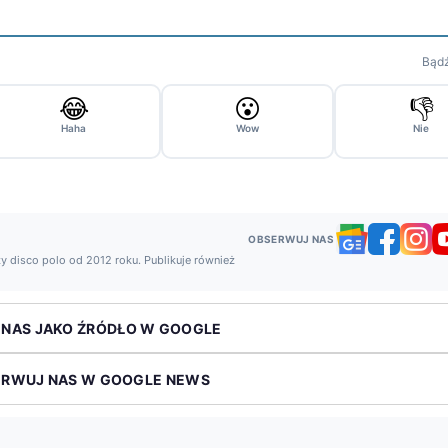
Bądź
😂
😮
👎
Haha
Wow
Nie
OBSERWUJ NAS
y disco polo od 2012 roku. Publikuje również
 NAS JAKO ŹRÓDŁO W GOOGLE
ERWUJ NAS W GOOGLE NEWS