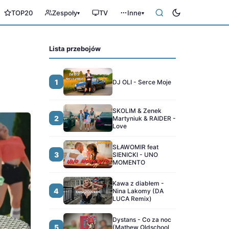
TOP20
Zespoły
TV
Inne
▾
▾
Lista przebojów
1
DJ OLI - Serce Moje
SKOLIM & Zenek
2
Martyniuk & RAIDER -
Love
SŁAWOMIR feat
3
SIENICKI - UNO
MOMENTO
Kawa z diabłem -
4
Nina Lakomy (DA
LUCA Remix)
Dystans - Co za noc
5
(Mathew Oldschool