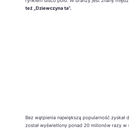
rynkiem disco polo. W branży jest znany międ
też „Dziewczyna ta”.
Bez wątpienia największą popularność zyskał 
został wyświetlony ponad 20 milionów razy w s