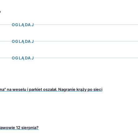
?
OGLĄDAJ
OGLĄDAJ
OGLĄDAJ
a" na weselu i parkiet oszalał. Nagranie krąży po sieci
awowie 12 sierpnia?