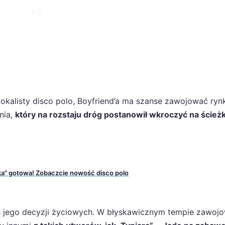
alisty disco polo, Boyfriend’a ma szanse zawojować ryn
nia,
który na rozstaju dróg postanowił wkroczyć na ścież
ka" gotowa! Zobaczcie nowość disco polo
ch jego decyzji życiowych. W błyskawicznym tempie zawojo