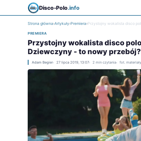
Disco-Polo
.info
Strona główna
›
Artykuły
›
Premiera
›
Przystojny wokalista disco po
PREMIERA
Przystojny wokalista disco polo
Dziewczyny - to nowy przebój?
Adam Begier
27 lipca 2019, 13:07
2 min czytania
fot. materia