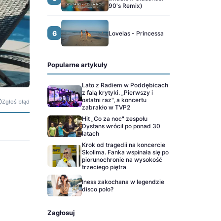
90's Remix)
6
Lovelas - Princessa
Popularne artykuły
Lato z Radiem w Poddębicach
z falą krytyki. „Pierwszy i
ostatni raz", a koncertu
Zgłoś błąd
zabrakło w TVP2
Hit „Co za noc" zespołu
Dystans wrócił po ponad 30
latach
Krok od tragedii na koncercie
Skolima. Fanka wspinała się po
piorunochronie na wysokość
trzeciego piętra
Iness zakochana w legendzie
disco polo?
Zagłosuj