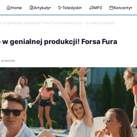
Home
Artykuły
Teledyski
MP3
Koncerty
▾
▾
▾
lo w genialnej produkcji! Forsa Fura Dziewczyny - to nowy przebój?
 w genialnej produkcji! Forsa Fura
ły prasowe