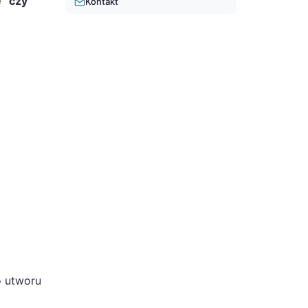
ę” czy
Kontakt
o utworu