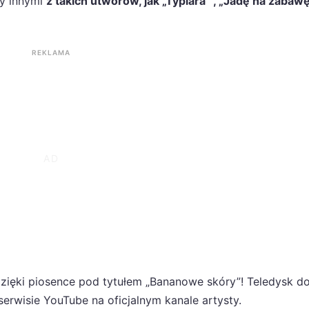
zy innymi
z takich utworów, jak „Typiara” , „Jadę na zabaw
REKLAMA
dzięki piosence pod tytułem „Bananowe skóry”! Teledysk d
erwisie YouTube na oficjalnym kanale artysty.