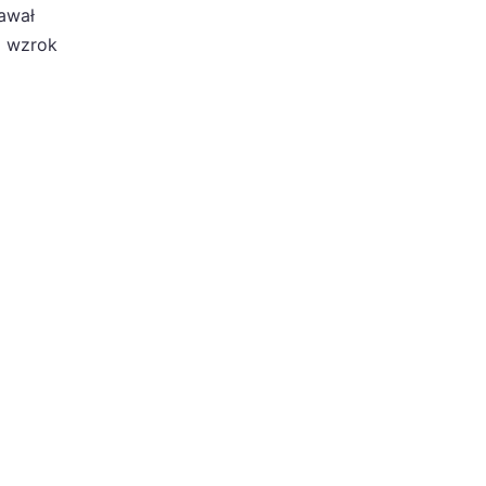
awał
ą wzrok