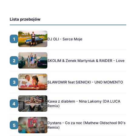
Lista przebojów
1
DJ OLI - Serce Moje
2
SKOLIM & Zenek Martyniuk & RAIDER - Love
3
SŁAWOMIR feat SIENICKI - UNO MOMENTO
Kawa z diabłem - Nina Lakomy (DA LUCA
4
Remix)
Dystans - Co za noc (Mathew Oldschool 90's
5
Remix)