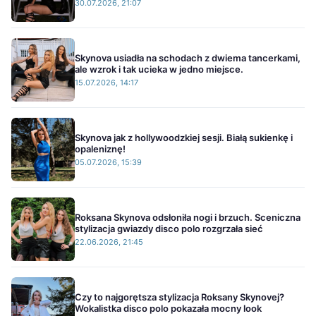
30.07.2026, 21:07
Skynova usiadła na schodach z dwiema tancerkami,
ale wzrok i tak ucieka w jedno miejsce.
15.07.2026, 14:17
Skynova jak z hollywoodzkiej sesji. Białą sukienkę i
opaleniznę!
05.07.2026, 15:39
Roksana Skynova odsłoniła nogi i brzuch. Sceniczna
stylizacja gwiazdy disco polo rozgrzała sieć
22.06.2026, 21:45
Czy to najgorętsza stylizacja Roksany Skynovej?
Wokalistka disco polo pokazała mocny look