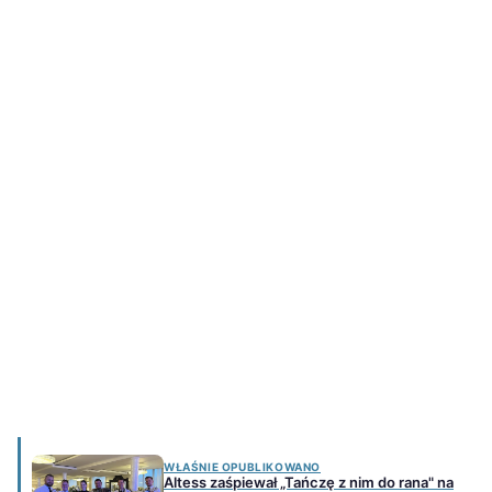
WŁAŚNIE OPUBLIKOWANO
Altess zaśpiewał „Tańczę z nim do rana" na