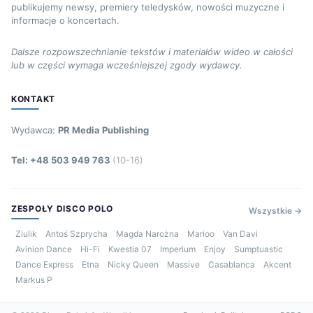
publikujemy newsy, premiery teledysków, nowości muzyczne i
informacje o koncertach.
Dalsze rozpowszechnianie tekstów i materiałów wideo w całości
lub w części wymaga wcześniejszej zgody wydawcy.
KONTAKT
Wydawca:
PR Media Publishing
Tel: +48 503 949 763
(10-16)
ZESPOŁY DISCO POLO
Wszystkie →
Ziulik
Antoś Szprycha
Magda Narożna
Marioo
Van Davi
Avinion Dance
Hi-Fi
Kwestia 07
Imperium
Enjoy
Sumptuastic
Dance Express
Etna
Nicky Queen
Massive
Casablanca
Akcent
Markus P