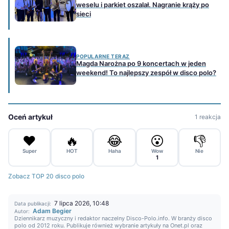
weselu i parkiet oszalał. Nagranie krąży po
sieci
POPULARNE TERAZ
Magda Narożna po 9 koncertach w jeden
weekend! To najlepszy zespół w disco polo?
Oceń artykuł
1 reakcja
❤️
🔥
😂
😮
👎
Super
HOT
Haha
Wow
Nie
1
Zobacz TOP 20 disco polo
7 lipca 2026, 10:48
Data publikacji:
Adam Begier
Autor:
Dziennikarz muzyczny i redaktor naczelny Disco-Polo.info. W branży disco
polo od 2012 roku. Publikuje również wybranie artykuły na Onet.pl oraz