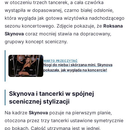
w otoczeniu trzech tancerek, a cała czwórka
wystąpiła w dopasowanej, czarno białej odsłonie,
która wygląda jak gotowa wizytówka nadchodzącego
sezonu koncertowego. Zdjęcie pokazuje, że
Roksana
Skynova
coraz mocniej stawia na dopracowany,
grupowy koncept sceniczny.
WARTO PRZECZYTAĆ
Nogi do nieba i skórzana mini. Skynova
pokazała, jak wygląda na koncercie!
Skynova i tancerki w spójnej
scenicznej stylizacji
Na kadrze
Skynova
pozuje na pierwszym planie,
otoczona przez trzy tancerki ustawione symetrycznie
po bokach. Całość utrzymana jest w jednej,