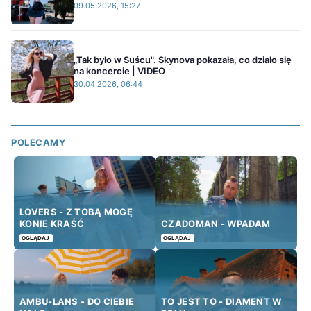
09.05.2026, 15:27
„Tak było w Suścu". Skynova pokazała, co działo się
na koncercie | VIDEO
30.04.2026, 06:44
POLECAMY
LOVERS - Z TOBĄ MOGĘ
KONIE KRAŚĆ
CZADOMAN - WPADAM
OGLĄDAJ
OGLĄDAJ
AMBU-LANS - DO CIEBIE
TO JEST TO - DIAMENT W