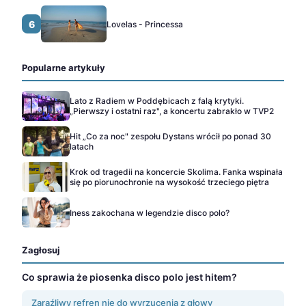
6
Lovelas - Princessa
Popularne artykuły
Lato z Radiem w Poddębicach z falą krytyki.
„Pierwszy i ostatni raz", a koncertu zabrakło w TVP2
Hit „Co za noc" zespołu Dystans wrócił po ponad 30
latach
Krok od tragedii na koncercie Skolima. Fanka wspinała
się po piorunochronie na wysokość trzeciego piętra
Iness zakochana w legendzie disco polo?
Zagłosuj
Co sprawia że piosenka disco polo jest hitem?
Zaraźliwy refren nie do wyrzucenia z głowy