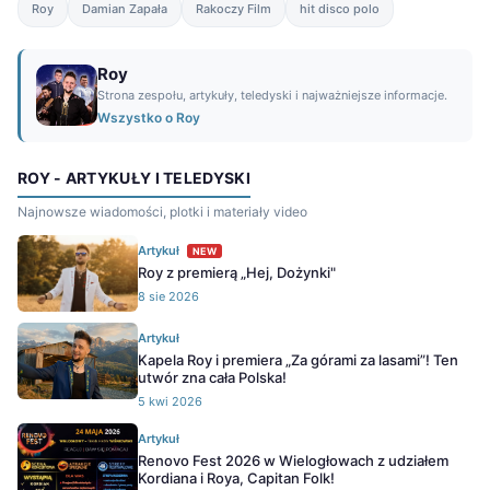
Roy
Damian Zapała
Rakoczy Film
hit disco polo
Roy
Strona zespołu, artykuły, teledyski i najważniejsze informacje.
Wszystko o Roy
ROY - ARTYKUŁY I TELEDYSKI
Najnowsze wiadomości, plotki i materiały video
Artykuł
NEW
Roy z premierą „Hej, Dożynki"
8 sie 2026
Artykuł
Kapela Roy i premiera „Za górami za lasami”! Ten
utwór zna cała Polska!
5 kwi 2026
Artykuł
Renovo Fest 2026 w Wielogłowach z udziałem
Kordiana i Roya, Capitan Folk!