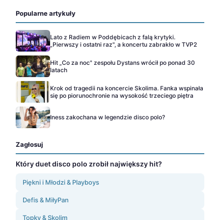
Popularne artykuły
Lato z Radiem w Poddębicach z falą krytyki.
„Pierwszy i ostatni raz", a koncertu zabrakło w TVP2
Hit „Co za noc" zespołu Dystans wrócił po ponad 30
latach
Krok od tragedii na koncercie Skolima. Fanka wspinała
się po piorunochronie na wysokość trzeciego piętra
Iness zakochana w legendzie disco polo?
Zagłosuj
Który duet disco polo zrobił największy hit?
Piękni i Młodzi & Playboys
Defis & MiłyPan
Topky & Skolim