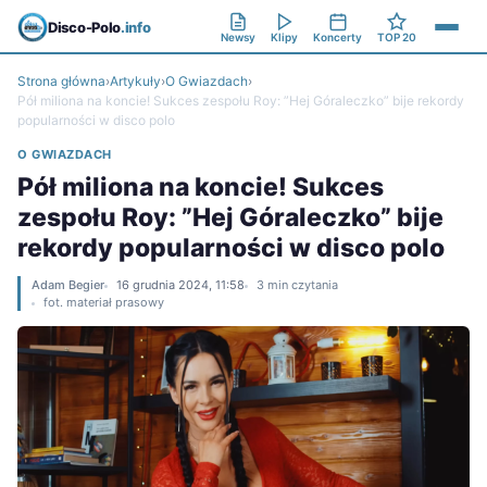
Disco-Polo
.info
Newsy
Klipy
Koncerty
TOP 20
Strona główna
›
Artykuły
›
O Gwiazdach
›
Pół miliona na koncie! Sukces zespołu Roy: ”Hej Góraleczko” bije rekordy
popularności w disco polo
O GWIAZDACH
Pół miliona na koncie! Sukces
zespołu Roy: ”Hej Góraleczko” bije
rekordy popularności w disco polo
Adam Begier
16 grudnia 2024, 11:58
3 min czytania
fot. materiał prasowy