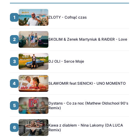
1
ZŁOTY - Cofnąć czas
2
SKOLIM & Zenek Martyniuk & RAIDER - Love
3
DJ OLI - Serce Moje
4
SŁAWOMIR feat SIENICKI - UNO MOMENTO
Dystans - Co za noc (Mathew Oldschool 90's
5
Remix)
Kawa z diabłem - Nina Lakomy (DA LUCA
6
Remix)