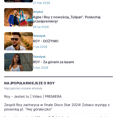
21 mar 2026
Artykuł
Agbe i Roy z nowością „Tulipan”. Posłuchaj
przedpremierę!
26 lut 2026
Teledysk
ROY - DOŻYNKI
7 sie 2026
Teledysk
ROY - Za górami za lasami
5 kwi 2026
NAJPOPULARNIEJSZE O ROY
Najczęściej czytane artykuły
Roy - Jesteś tu | Video | PREMIERA
Zespół Roy zachwyca w finale Disco Star 2024! Zobacz występ z
piosenką pt. "Hej góraleczko"