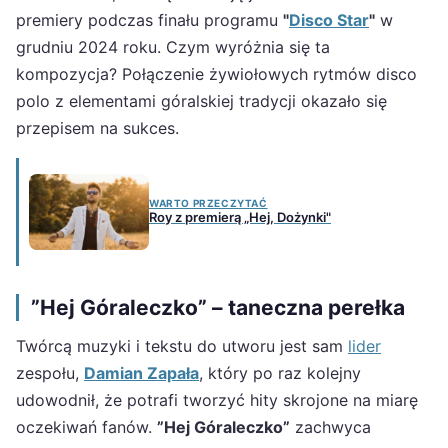
premiery podczas finału programu
"
Disco Star
"
w
grudniu 2024 roku. Czym wyróżnia się ta
kompozycja? Połączenie żywiołowych rytmów disco
polo z elementami góralskiej tradycji okazało się
przepisem na sukces.
WARTO PRZECZYTAĆ
Roy z premierą „Hej, Dożynki"
”Hej Góraleczko” – taneczna perełka
Twórcą muzyki i tekstu do utworu jest sam
lider
zespołu,
Damian Zapała
, który po raz kolejny
udowodnił, że potrafi tworzyć hity skrojone na miarę
oczekiwań fanów.
”Hej Góraleczko”
zachwyca