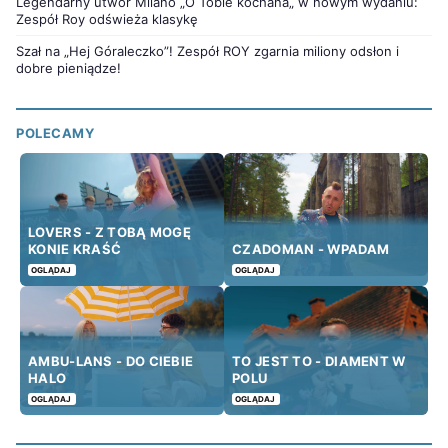
Legendarny utwór Milano „O Tobie kochana„ w nowym wydaniu:
Zespół Roy odświeża klasykę
Szał na „Hej Góraleczko”! Zespół ROY zgarnia miliony odsłon i
dobre pieniądze!
POLECAMY
LOVERS - Z TOBĄ MOGĘ
KONIE KRAŚĆ
CZADOMAN - WPADAM
OGLĄDAJ
OGLĄDAJ
AMBU-LANS - DO CIEBIE
TO JEST TO - DIAMENT W
HALO
POLU
OGLĄDAJ
OGLĄDAJ