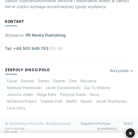
Dalsze rozpowszechnianie tekstów i materiałów wideo w całości
lub w części wymaga wcześniejszej zgody wydawcy.
KONTAKT
Wydawca:
PR Media Publishing
Tel: +48 503 949 763
(10-16)
ZESPOŁY DISCO POLO
Wszystkie →
Cynar
Danielo
Stereo
Skaner
Zibo
Racisova
Mateusz Pawłowski
Jacek Dworakowski
Daj To Głośniej
Jeszcze Jeden
Mega Koliz
Patrycja Siwak - Runo
Alchemist Project
Capitan Folk
Meffis
Maxim
Jacek Stachursky
Love Story
© 2026 Disco-Polo.info. Wszelkie prawa
Regulamin
Polityka
RODO
zastrzeżone.
prywatności
×
REKLAMA