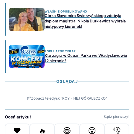
WŁAŚNIE OPUBLIKOWANO
Córka Sławomira Świerzyńskiego zdobyła
dyplom magistra. Nikola Dutkiewicz wybrała
nietypowy kierunek!
POPULARNE TERAZ
Kto zagra w Ocean Parku we Władysławowie
12 sierpnia?
OGLĄDAJ
Zobacz teledysk "ROY - HEJ GÓRALECZKO"
Oceń artykuł
Bądź pierwszy!
❤️
🔥
😂
😮
👎