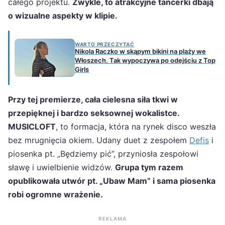
całego projektu.
Zwykle, to atrakcyjne tancerki dbają
o wizualne aspekty w klipie.
WARTO PRZECZYTAĆ
Nikola Raczko w skąpym bikini na plaży we
Włoszech. Tak wypoczywa po odejściu z Top
Girls
Przy tej premierze, cała cielesna siła tkwi w
przepięknej i bardzo seksownej wokalistce.
MUSICLOFT
, to formacja, która na rynek disco weszła
bez mrugnięcia okiem. Udany duet z zespołem
Defis
i
piosenka pt. „Będziemy pić”, przyniosła zespołowi
sławę i uwielbienie widzów.
Grupa tym razem
opublikowała utwór pt. „Ubaw Mam” i sama piosenka
robi ogromne wrażenie.
REKLAMA