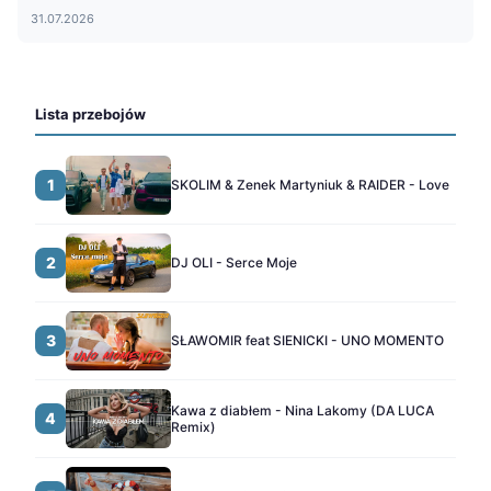
31.07.2026
Lista przebojów
1
SKOLIM & Zenek Martyniuk & RAIDER - Love
2
DJ OLI - Serce Moje
3
SŁAWOMIR feat SIENICKI - UNO MOMENTO
Kawa z diabłem - Nina Lakomy (DA LUCA
4
Remix)