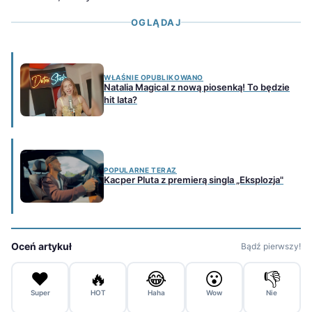
OGLĄDAJ
WŁAŚNIE OPUBLIKOWANO
Natalia Magical z nową piosenką! To będzie
hit lata?
POPULARNE TERAZ
Kacper Pluta z premierą singla „Eksplozja"
Oceń artykuł
Bądź pierwszy!
❤️
🔥
😂
😮
👎
Super
HOT
Haha
Wow
Nie