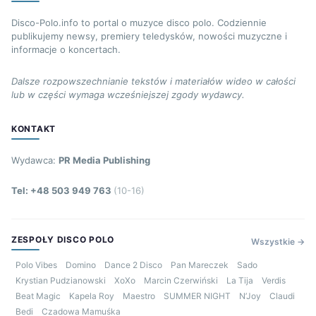
Disco-Polo.info to portal o muzyce disco polo. Codziennie
publikujemy newsy, premiery teledysków, nowości muzyczne i
informacje o koncertach.
Dalsze rozpowszechnianie tekstów i materiałów wideo w całości
lub w części wymaga wcześniejszej zgody wydawcy.
KONTAKT
Wydawca:
PR Media Publishing
Tel: +48 503 949 763
(10-16)
ZESPOŁY DISCO POLO
Wszystkie →
Polo Vibes
Domino
Dance 2 Disco
Pan Mareczek
Sado
Krystian Pudzianowski
XoXo
Marcin Czerwiński
La Tija
Verdis
Beat Magic
Kapela Roy
Maestro
SUMMER NIGHT
N’Joy
Claudi
Bedi
Czadowa Mamuśka