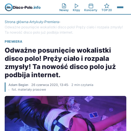
Disco-Polo
.info
Newsy
Klipy
Koncerty
TOP 20
Strona główna
›
Artykuły
›
Premiera
›
Odważne posunięcie wokalistki disco polo! Pręży ciało i rozpala zmysły!
Ta nowość disco polo już podbija internet.
PREMIERA
Odważne posunięcie wokalistki
disco polo! Pręży ciało i rozpala
zmysły! Ta nowość disco polo już
podbija internet.
Adam Begier
26 czerwca 2020, 13:45
2 min czytania
fot. materiały prasowe