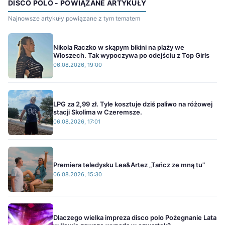
DISCO POLO - POWIĄZANE ARTYKUŁY
Najnowsze artykuły powiązane z tym tematem
Nikola Raczko w skąpym bikini na plaży we
Włoszech. Tak wypoczywa po odejściu z Top Girls
06.08.2026, 19:00
LPG za 2,99 zł. Tyle kosztuje dziś paliwo na różowej
stacji Skolima w Czeremsze.
06.08.2026, 17:01
Premiera teledysku Lea&Artez „Tańcz ze mną tu"
06.08.2026, 15:30
Dlaczego wielka impreza disco polo Pożegnanie Lata