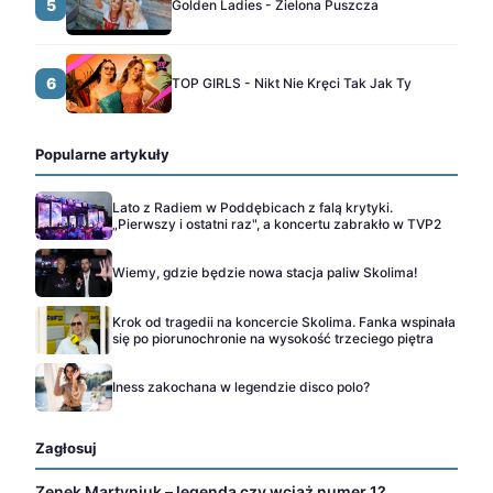
5
Golden Ladies - Zielona Puszcza
6
TOP GIRLS - Nikt Nie Kręci Tak Jak Ty
Popularne artykuły
Lato z Radiem w Poddębicach z falą krytyki.
„Pierwszy i ostatni raz", a koncertu zabrakło w TVP2
Wiemy, gdzie będzie nowa stacja paliw Skolima!
Krok od tragedii na koncercie Skolima. Fanka wspinała
się po piorunochronie na wysokość trzeciego piętra
Iness zakochana w legendzie disco polo?
Zagłosuj
Zenek Martyniuk – legenda czy wciąż numer 1?