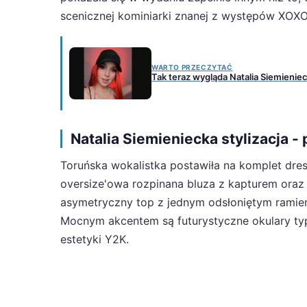
scenicznej kominiarki znanej z występów XOXO, 
WARTO PRZECZYTAĆ
Tak teraz wygląda Natalia Siemieni
Natalia Siemieniecka stylizacja -
Toruńska wokalistka postawiła na komplet dres
oversize'owa rozpinana bluza z kapturem oraz 
asymetryczny top z jednym odsłoniętym ramieni
Mocnym akcentem są futurystyczne okulary typ
estetyki Y2K.