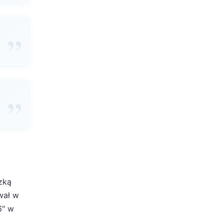
zką
wał w
6" w