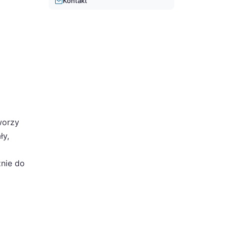
Kontakt
worzy
ły,
znie do