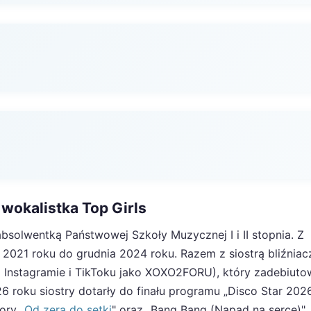
 wokalistka Top Girls
absolwentką Państwowej Szkoły Muzycznej I i II stopnia. Z
2021 roku do grudnia 2024 roku. Razem z siostrą bliźniac
 Instagramie i TikToku jako XOXO2FORU), który zadebiuto
26 roku siostry dotarły do finału programu „Disco Star 202
ory „
Od zera do setki
" oraz „Bang Bang (Napad na serce)".