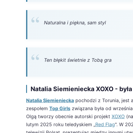
Naturalna i piękna, sam styl
Ten błękit świetnie z Tobą gra
Natalia Siemieniecka XOXO - była
Natalia Siemieniecka
pochodzi z Torunia, jest 
zespołem
Top Girls
związana była od września 
Olgą tworzy obecnie autorski projekt
XOXO
(na
lutym 2025 roku teledyskiem „
Red Flag
". W 20
telewizji Polsat, prezentując między innymi utw