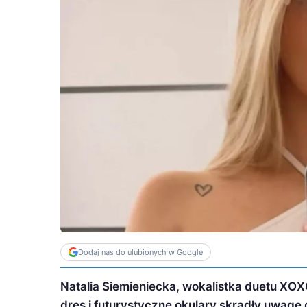
Dodaj nas do ulubionych w Google
Natalia Siemieniecka, wokalistka duetu XOXO
dres i futurystyczne okulary skradły uwagę