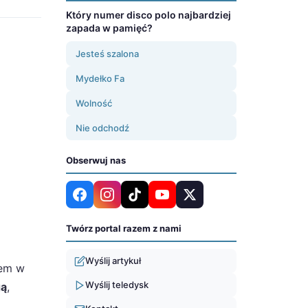
Który numer disco polo najbardziej
zapada w pamięć?
Jesteś szalona
Mydełko Fa
Wolność
Nie odchodź
Obserwuj nas
Twórz portal razem z nami
Wyślij artykuł
rem w
Wyślij teledysk
gą
,