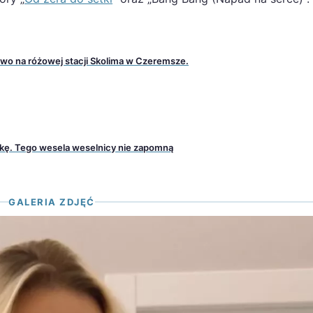
aliwo na różowej stacji Skolima w Czeremsze.
wkę. Tego wesela weselnicy nie zapomną
GALERIA ZDJĘĆ