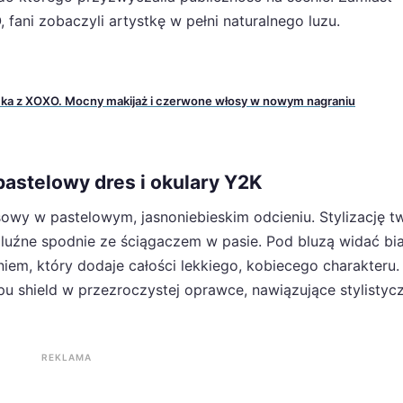
fani zobaczyli artystkę w pełni naturalnego luzu.
ecka z XOXO. Mocny makijaż i czerwone włosy w nowym nagraniu
 pastelowy dres i okulary Y2K
owy w pastelowym, jasnoniebieskim odcieniu. Stylizację t
luźne spodnie ze ściągaczem w pasie. Pod bluzą widać bia
em, który dodaje całości lekkiego, kobiecego charakteru.
u shield w przezroczystej oprawce, nawiązujące stylistyc
REKLAMA