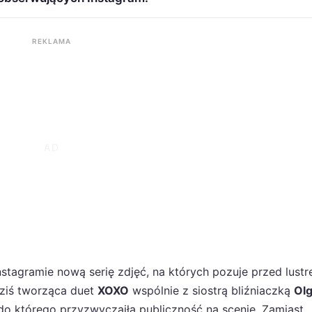
REKLAMA
stagramie nową serię zdjęć, na których pozuje przed lust
 dziś tworząca duet
XOXO
wspólnie z siostrą bliźniaczką
Ol
 do którego przyzwyczaiła publiczność na scenie. Zamiast