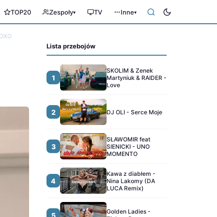
TOP20
Zespoły
TV
Inne
▾
▾
 XOXO
Lista przebojów
SKOLIM & Zenek
1
Martyniuk & RAIDER -
Love
2
DJ OLI - Serce Moje
SŁAWOMIR feat
3
SIENICKI - UNO
MOMENTO
Kawa z diabłem -
4
Nina Lakomy (DA
LUCA Remix)
Golden Ladies -
5