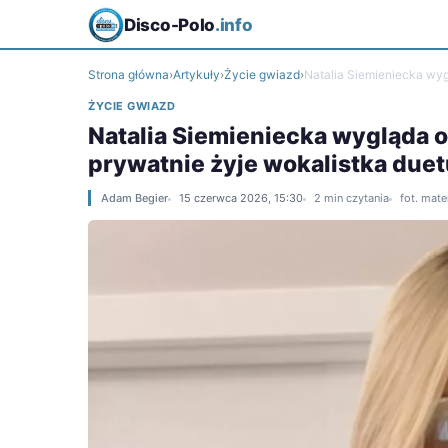
Disco-Polo
.info
Strona główna
›
Artykuły
›
Życie gwiazd
›
Natalia Siemieniecka wyg
ŻYCIE GWIAZD
Natalia Siemieniecka wygląda o
prywatnie żyje wokalistka due
Adam Begier
15 czerwca 2026, 15:30
2 min czytania
fot. mate