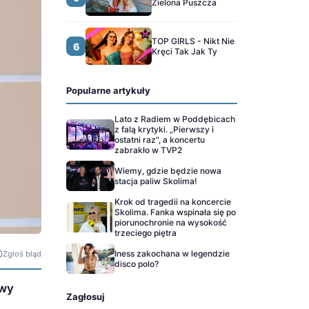
Zielona Puszcza
TOP GIRLS - Nikt Nie
6
Kręci Tak Jak Ty
Popularne artykuły
Lato z Radiem w Poddębicach
z falą krytyki. „Pierwszy i
ostatni raz", a koncertu
zabrakło w TVP2
Wiemy, gdzie będzie nowa
stacja paliw Skolima!
Krok od tragedii na koncercie
Skolima. Fanka wspinała się po
piorunochronie na wysokość
trzeciego piętra
Iness zakochana w legendzie
Zgłoś błąd
disco polo?
owy
Zagłosuj