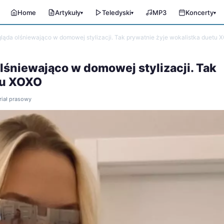
Home
Artykuły
Teledyski
MP3
Koncerty
▾
▾
▾
ląda olśniewająco w domowej stylizacji. Tak prywatnie żyje wokalistka duetu
lśniewająco w domowej stylizacji. Tak
tu XOXO
riał prasowy