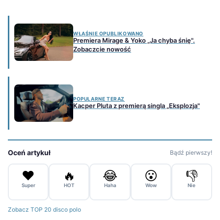
WŁAŚNIE OPUBLIKOWANO
Premiera Mirage & Yoko „Ja chyba śnię".
Zobaczcie nowość
POPULARNE TERAZ
Kacper Pluta z premierą singla „Eksplozja"
Oceń artykuł
Bądź pierwszy!
❤️
🔥
😂
😮
👎
Super
HOT
Haha
Wow
Nie
Zobacz TOP 20 disco polo