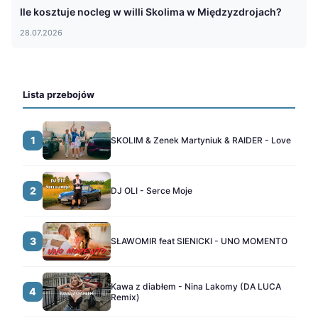
Ile kosztuje nocleg w willi Skolima w Międzyzdrojach?
28.07.2026
Lista przebojów
1
SKOLIM & Zenek Martyniuk & RAIDER - Love
2
DJ OLI - Serce Moje
3
SŁAWOMIR feat SIENICKI - UNO MOMENTO
Kawa z diabłem - Nina Lakomy (DA LUCA
4
Remix)