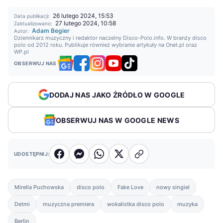
26 lutego 2024, 15:53
Data publikacji:
27 lutego 2024, 10:58
Zaktualizowano:
Adam Begier
Autor:
Dziennikarz muzyczny i redaktor naczelny Disco-Polo.info. W branży disco
polo od 2012 roku. Publikuje również wybranie artykuły na Onet.pl oraz
WP.pl
OBSERWUJ NAS
DODAJ NAS JAKO ŹRÓDŁO W GOOGLE
OBSERWUJ NAS W GOOGLE NEWS
UDOSTĘPNIJ:
Mirella Puchowska
disco polo
Fake Love
nowy singiel
Detmi
muzyczna premiera
wokalistka disco polo
muzyka
Berlin