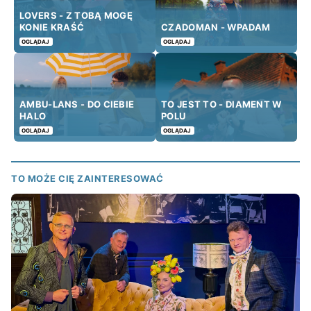
LOVERS - Z TOBĄ MOGĘ
KONIE KRAŚĆ
CZADOMAN - WPADAM
OGLĄDAJ
OGLĄDAJ
AMBU-LANS - DO CIEBIE
TO JEST TO - DIAMENT W
HALO
POLU
OGLĄDAJ
OGLĄDAJ
TO MOŻE CIĘ ZAINTERESOWAĆ