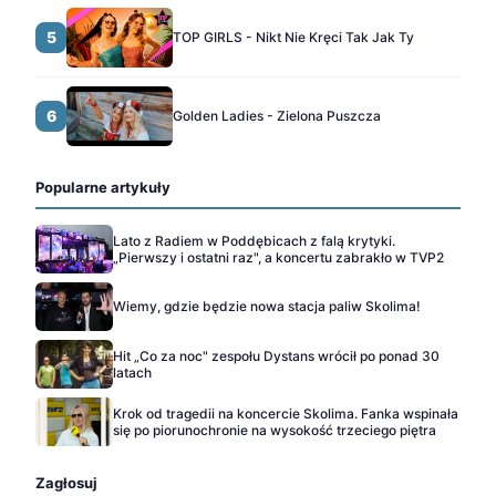
5
TOP GIRLS - Nikt Nie Kręci Tak Jak Ty
6
Golden Ladies - Zielona Puszcza
Popularne artykuły
Lato z Radiem w Poddębicach z falą krytyki.
„Pierwszy i ostatni raz", a koncertu zabrakło w TVP2
Wiemy, gdzie będzie nowa stacja paliw Skolima!
Hit „Co za noc" zespołu Dystans wrócił po ponad 30
latach
Krok od tragedii na koncercie Skolima. Fanka wspinała
się po piorunochronie na wysokość trzeciego piętra
Zagłosuj