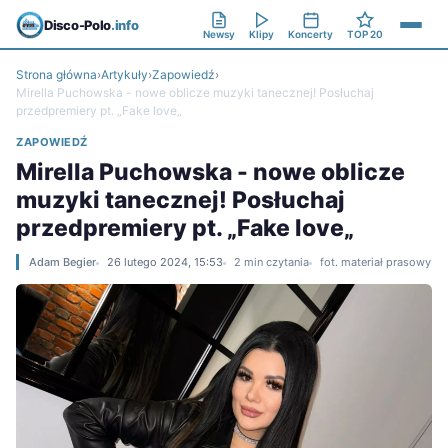
Disco-Polo
.info
Newsy
Klipy
Koncerty
TOP 20
Strona główna
›
Artykuły
›
Zapowiedź
›
Mirella Puchowska - nowe oblicze muzyki tanecznej! Posłuchaj
przedpremiery pt. „Fake love„
ZAPOWIEDŹ
Mirella Puchowska - nowe oblicze
muzyki tanecznej! Posłuchaj
przedpremiery pt. „Fake love„
Adam Begier
26 lutego 2024, 15:53
2 min czytania
fot. materiał prasowy