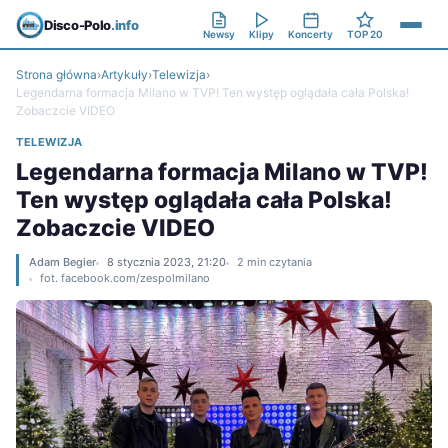
Disco-Polo
.info
Newsy
Klipy
Koncerty
TOP 20
Strona główna
›
Artykuły
›
Telewizja
›
Legendarna formacja Milano w TVP! Ten występ oglądała cała Polska!
Zobaczcie VIDEO
TELEWIZJA
Legendarna formacja Milano w TVP!
Ten występ oglądała cała Polska!
Zobaczcie VIDEO
Adam Begier
8 stycznia 2023, 21:20
2 min czytania
fot. facebook.com/zespolmilano