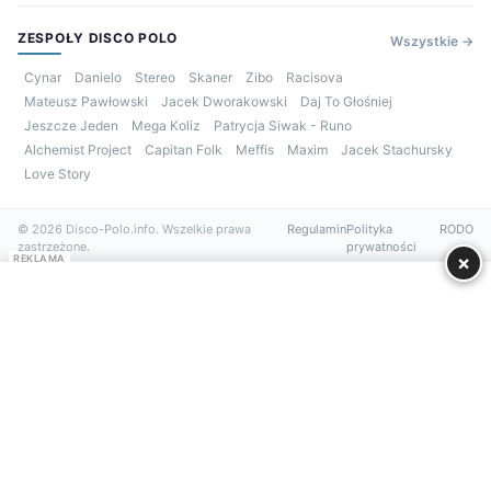
ZESPOŁY DISCO POLO
Wszystkie →
Cynar
Danielo
Stereo
Skaner
Zibo
Racisova
Mateusz Pawłowski
Jacek Dworakowski
Daj To Głośniej
Jeszcze Jeden
Mega Koliz
Patrycja Siwak - Runo
Alchemist Project
Capitan Folk
Meffis
Maxim
Jacek Stachursky
Love Story
© 2026 Disco-Polo.info. Wszelkie prawa
Regulamin
Polityka
RODO
zastrzeżone.
prywatności
×
REKLAMA