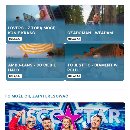
LOVERS - Z TOBĄ MOGĘ
KONIE KRAŚĆ
CZADOMAN - WPADAM
OGLĄDAJ
OGLĄDAJ
AMBU-LANS - DO CIEBIE
TO JEST TO - DIAMENT W
HALO
POLU
OGLĄDAJ
OGLĄDAJ
TO MOŻE CIĘ ZAINTERESOWAĆ