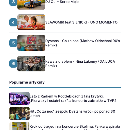
3
DJ OLI - Serce Moje
4
SŁAWOMIR feat SIENICKI - UNO MOMENTO
Dystans - Co za noc (Mathew Oldschool 90's
5
Remix)
Kawa z diabłem - Nina Lakomy (DA LUCA
6
Remix)
Popularne artykuły
Lato z Radiem w Poddębicach z falą krytyki.
„Pierwszy i ostatni raz", a koncertu zabrakło w TVP2
Hit „Co za noc" zespołu Dystans wrócił po ponad 30
latach
Krok od tragedii na koncercie Skolima. Fanka wspinała