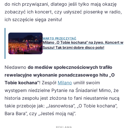
do nich przywiązani, dlatego jeśli tylko mają okazję
zobaczyć ich koncert, czy usłyszeć piosenkę w radio,
ich szczęście sięga zenitu!
WARTO PRZECZYTAĆ
Milano „O Tobie kochana" na żywo. Koncert w
Suszu! Tak brzmi dobre disco polo!
Niedawno
do mediów społecznościowych trafiło
rewelacyjne wykonanie ponadczasowego hitu „O
Tobie kochana”
! Zespół
Milano
umilił swoim
występem niedzielne Pytanie na Śniadanie! Mimo, że
historia zespołu jest złożona to fani nieustannie nucą
takie przeboje jak: „Jasnowłosa”, „O Tobie kochana”,
Bara Bara”, czy „Jesteś moją naj”.
REKLAMA