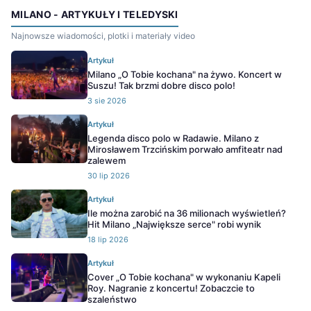
MILANO - ARTYKUŁY I TELEDYSKI
Najnowsze wiadomości, plotki i materiały video
Artykuł
Milano „O Tobie kochana" na żywo. Koncert w
Suszu! Tak brzmi dobre disco polo!
3 sie 2026
Artykuł
Legenda disco polo w Radawie. Milano z
Mirosławem Trzcińskim porwało amfiteatr nad
zalewem
30 lip 2026
Artykuł
Ile można zarobić na 36 milionach wyświetleń?
Hit Milano „Największe serce" robi wynik
18 lip 2026
Artykuł
Cover „O Tobie kochana" w wykonaniu Kapeli
Roy. Nagranie z koncertu! Zobaczcie to
szaleństwo