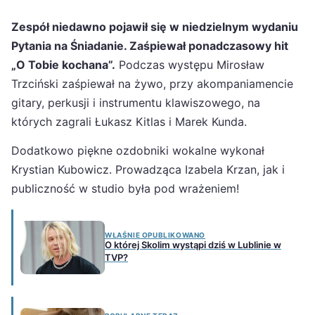
Zespół niedawno pojawił się w niedzielnym wydaniu
Pytania na Śniadanie. Zaśpiewał ponadczasowy hit
„O Tobie kochana”.
Podczas występu Mirosław
Trzciński zaśpiewał na żywo, przy akompaniamencie
gitary, perkusji i instrumentu klawiszowego, na
których zagrali Łukasz Kitlas i Marek Kunda.
Dodatkowo piękne ozdobniki wokalne wykonał
Krystian Kubowicz. Prowadząca Izabela Krzan, jak i
publiczność w studio była pod wrażeniem!
WŁAŚNIE OPUBLIKOWANO
O której Skolim wystąpi dziś w Lublinie w
TVP?