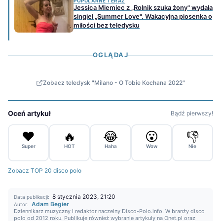
POPULARNE TERAZ
Jessica Miemiec z „Rolnik szuka żony" wydała
singiel „Summer Love". Wakacyjna piosenka o
miłości bez teledysku
OGLĄDAJ
Zobacz teledysk "Milano - O Tobie Kochana 2022"
Oceń artykuł
Bądź pierwszy!
❤️
🔥
😂
😮
👎
Super
HOT
Haha
Wow
Nie
Zobacz TOP 20 disco polo
8 stycznia 2023, 21:20
Data publikacji:
Adam Begier
Autor:
Dziennikarz muzyczny i redaktor naczelny Disco-Polo.info. W branży disco
polo od 2012 roku. Publikuje również wybranie artykuły na Onet.pl oraz