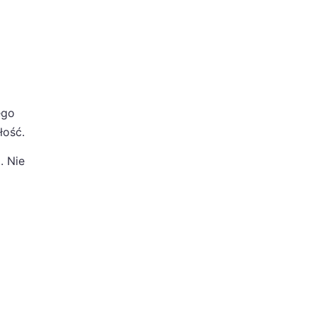
ego
łość.
. Nie