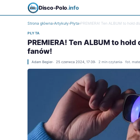
Disco-Polo
.info
Strona główna
›
Artykuły
›
Płyta
›
PREMIERA! Ten ALBUM to hołd dla 
PŁYTA
PREMIERA! Ten ALBUM to hołd dl
fanów!
Adam Begier
25 czerwca 2024, 17:39
2 min czytania
fot. mat