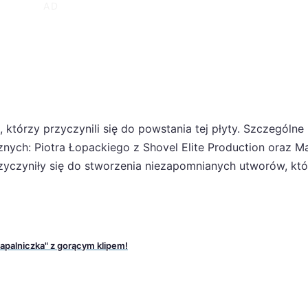
którzy przyczynili się do powstania tej płyty. Szczególne
ych: Piotra Łopackiego z Shovel Elite Production oraz M
przyczyniły się do stworzenia niezapomnianych utworów, któ
apalniczka" z gorącym klipem!