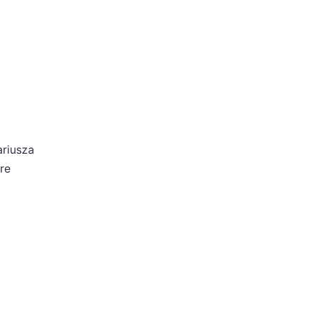
ariusza
re