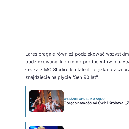
Lares pragnie również podziękować wszystkim, 
podziękowania kieruje do producentów muzyczn
Łebka z MC Studio. Ich talent i ciężka praca 
znajdziecie na płycie "Sen 90 lat".
WŁAŚNIE OPUBLIKOWANO
Gorąca nowość od Świr i Królowa. „Z