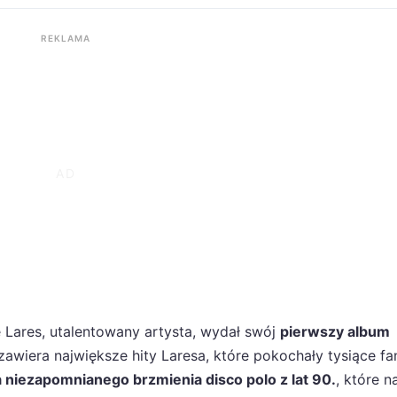
REKLAMA
e Lares, utalentowany artysta, wydał swój
pierwszy album
zawiera największe hity Laresa, które pokochały tysiące f
 niezapomnianego brzmienia disco polo z lat 90.
, które n