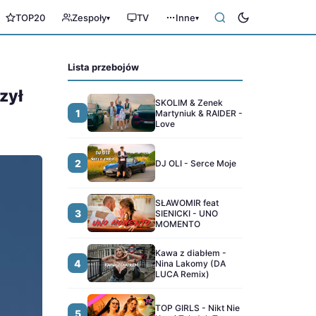
TOP20
Zespoły
TV
Inne
▾
▾
Lista przebojów
zył
SKOLIM & Zenek
1
Martyniuk & RAIDER -
Love
2
DJ OLI - Serce Moje
SŁAWOMIR feat
3
SIENICKI - UNO
MOMENTO
Kawa z diabłem -
4
Nina Lakomy (DA
LUCA Remix)
TOP GIRLS - Nikt Nie
5