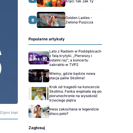
Kręci Tak Jak Ty
Golden Ladies -
6
Zielona Puszcza
Popularne artykuły
Lato z Radiem w Poddębicach
z falą krytyki. „Pierwszy i
ostatni raz", a koncertu
zabrakło w TVP2
Wiemy, gdzie będzie nowa
stacja paliw Skolima!
Krok od tragedii na koncercie
Skolima. Fanka wspinała się po
piorunochronie na wysokość
trzeciego piętra
Iness zakochana w legendzie
Zgłoś błąd
disco polo?
Zagłosuj