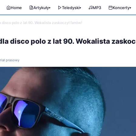
Home
Artykuły
Teledyski
MP3
Koncerty
▾
▾
▾
disco polo z lat 90. Wokalista zaskoczył fanów!
a disco polo z lat 90. Wokalista zaskoc
eriał prasowy