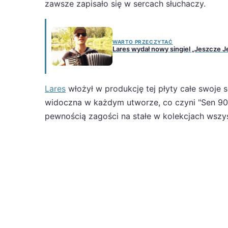
zawsze zapisało się w sercach słuchaczy.
WARTO PRZECZYTAĆ
Lares wydał nowy singiel „Jeszcze J
Lares
włożył w produkcję tej płyty całe swoje s
widoczna w każdym utworze, co czyni "Sen 90
pewnością zagości na stałe w kolekcjach wszy