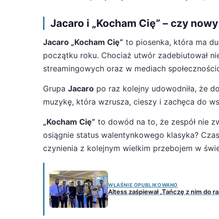
Jacaro i „Kocham Cię” – czy nowy
Jacaro „Kocham Cię”
to piosenka, która ma du
początku roku. Chociaż utwór zadebiutował nie
streamingowych oraz w mediach społeczności
Grupa
Jacaro
po raz kolejny udowodniła, że d
muzykę, która wzrusza, cieszy i zachęca do ws
„Kocham Cię”
to dowód na to, że zespół nie z
osiągnie status walentynkowego klasyka? Czas
czynienia z kolejnym wielkim przebojem w świ
WŁAŚNIE OPUBLIKOWANO
Altess zaśpiewał „Tańczę z nim do ran