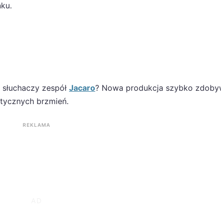
ku.
a słuchaczy zespół
Jacaro
? Nowa produkcja szybko zdob
ntycznych brzmień.
REKLAMA