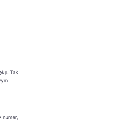
ękę. Tak
wym
 numer,