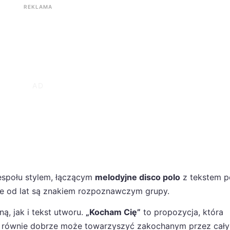
REKLAMA
espołu stylem, łączącym
melodyjne disco polo
z tekstem p
óre od lat są znakiem rozpoznawczym grupy.
, jak i tekst utworu.
„Kocham Cię”
to propozycja, która
le równie dobrze może towarzyszyć zakochanym przez cały