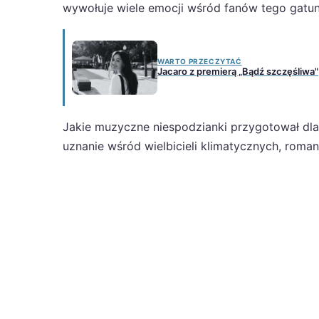
wywołuje wiele emocji wśród fanów tego gatun
WARTO PRZECZYTAĆ
Jacaro z premierą „Bądź szczęśliwa"
Jakie muzyczne niespodzianki przygotował dl
uznanie wśród wielbicieli klimatycznych, roma