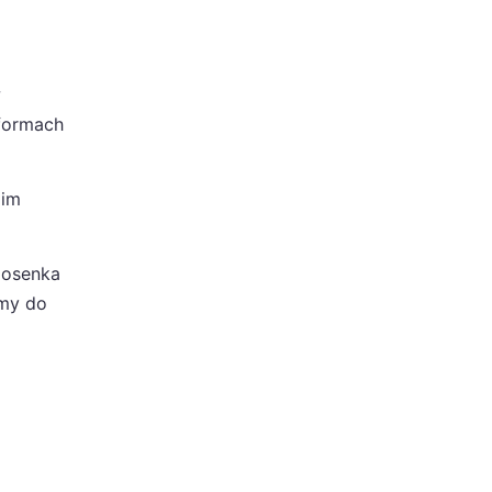
w
tformach
 im
iosenka
amy do