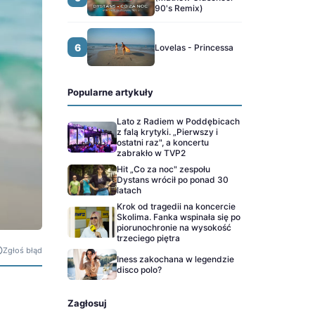
90's Remix)
6
Lovelas - Princessa
Popularne artykuły
Lato z Radiem w Poddębicach
z falą krytyki. „Pierwszy i
ostatni raz", a koncertu
zabrakło w TVP2
Hit „Co za noc" zespołu
Dystans wrócił po ponad 30
latach
Krok od tragedii na koncercie
Skolima. Fanka wspinała się po
piorunochronie na wysokość
trzeciego piętra
Zgłoś błąd
Iness zakochana w legendzie
disco polo?
Zagłosuj