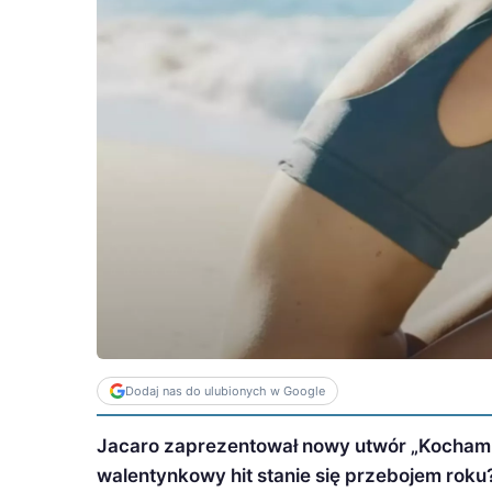
Dodaj nas do ulubionych w Google
Jacaro zaprezentował nowy utwór „Kocham Ci
walentynkowy hit stanie się przebojem roku