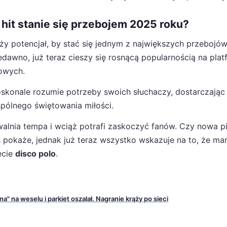
 hit stanie się przebojem 2025 roku?
ży potencjał, by stać się jednym z największych przebojó
dawno, już teraz cieszy się rosnącą popularnością na pla
owych.
oskonale rozumie potrzeby swoich słuchaczy, dostarczając
pólnego świętowania miłości.
walnia tempa i wciąż potrafi zaskoczyć fanów. Czy nowa p
 pokaże, jednak już teraz wszystko wskazuje na to, że m
ecie
disco polo
.
a" na weselu i parkiet oszalał. Nagranie krąży po sieci