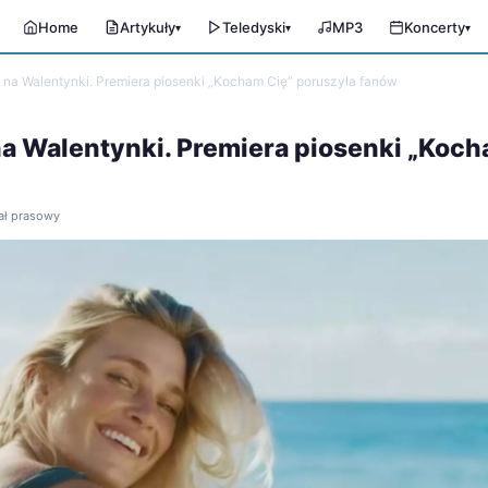
Home
Artykuły
Teledyski
MP3
Koncerty
▾
▾
▾
na Walentynki. Premiera piosenki „Kocham Cię” poruszyła fanów
a Walentynki. Premiera piosenki „Koc
iał prasowy