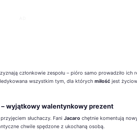
zyznają członkowie zespołu – pióro samo prowadziło ich r
 dedykowana wszystkim tym, dla których
miłość
jest życio
o – wyjątkowy walentynkowy prezent
 przyjęciem słuchaczy. Fani
Jacaro
chętnie komentują nowy
mantyczne chwile spędzone z ukochaną osobą.