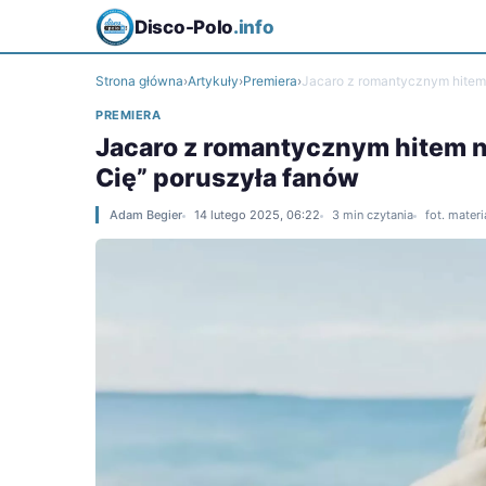
Disco-Polo
.info
Strona główna
›
Artykuły
›
Premiera
›
Jacaro z romantycznym hitem 
PREMIERA
Jacaro z romantycznym hitem n
Cię” poruszyła fanów
Adam Begier
14 lutego 2025, 06:22
3 min czytania
fot. mater