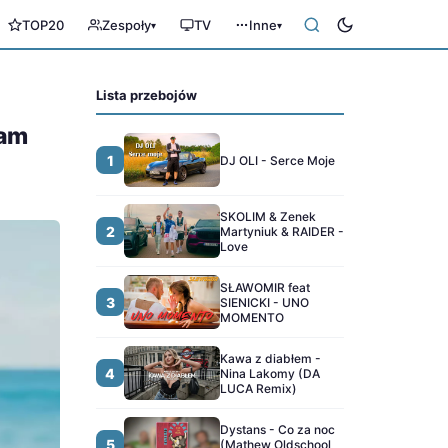
TOP20
Zespoły
TV
Inne
▾
▾
Lista przebojów
ham
1
DJ OLI - Serce Moje
SKOLIM & Zenek
2
Martyniuk & RAIDER -
Love
SŁAWOMIR feat
3
SIENICKI - UNO
MOMENTO
Kawa z diabłem -
4
Nina Lakomy (DA
LUCA Remix)
Dystans - Co za noc
5
(Mathew Oldschool