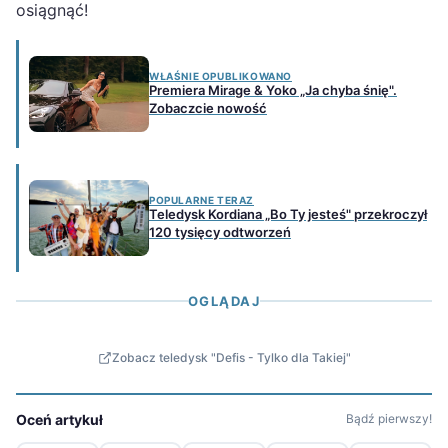
osiągnąć!
WŁAŚNIE OPUBLIKOWANO
Premiera Mirage & Yoko „Ja chyba śnię".
Zobaczcie nowość
POPULARNE TERAZ
Teledysk Kordiana „Bo Ty jesteś" przekroczył
120 tysięcy odtworzeń
OGLĄDAJ
Zobacz teledysk "Defis - Tylko dla Takiej"
Oceń artykuł
Bądź pierwszy!