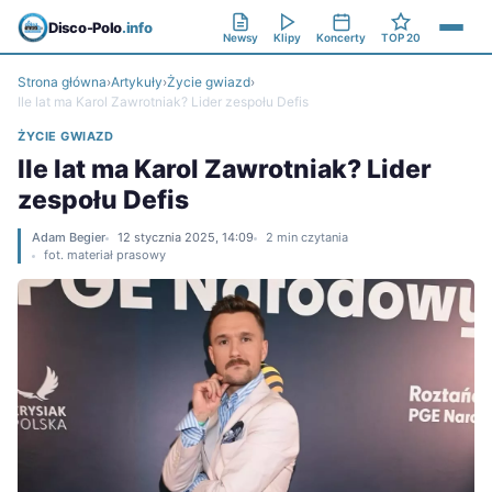
Disco-Polo
.info
Newsy
Klipy
Koncerty
TOP 20
Strona główna
›
Artykuły
›
Życie gwiazd
›
Ile lat ma Karol Zawrotniak? Lider zespołu Defis
ŻYCIE GWIAZD
Ile lat ma Karol Zawrotniak? Lider
zespołu Defis
Adam Begier
12 stycznia 2025, 14:09
2 min czytania
fot. materiał prasowy