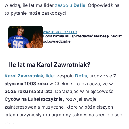
wiedzą, ile lat ma lider
zespołu
Defis
. Odpowiedź na
to pytanie może zaskoczyć!
WARTO PRZECZYTAĆ
Doda kazała mu sprzedawać kiełbasę. Skolim
odpowiedział jej!
Ile lat ma Karol Zawrotniak?
Karol Zawrotniak
,
lider
zespołu
Defis
, urodził się
7
stycznia 1993 roku
w Chełmie. To oznacza, że w
2025 roku ma 32 lata
. Dorastając w miejscowości
Cyców na Lubelszczyźnie
, rozwijał swoje
zainteresowania muzyczne, które w późniejszych
latach przyniosły mu ogromny sukces na scenie disco
polo.