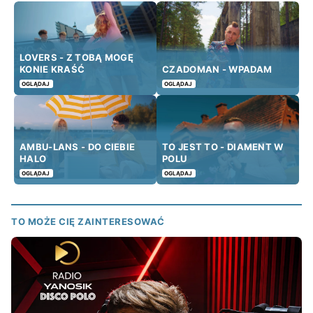
LOVERS - Z TOBĄ MOGĘ
KONIE KRAŚĆ
CZADOMAN - WPADAM
OGLĄDAJ
OGLĄDAJ
AMBU-LANS - DO CIEBIE
TO JEST TO - DIAMENT W
HALO
POLU
OGLĄDAJ
OGLĄDAJ
TO MOŻE CIĘ ZAINTERESOWAĆ