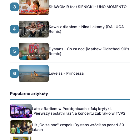
3
SŁAWOMIR feat SIENICKI - UNO MOMENTO
Kawa z diabłem - Nina Lakomy (DA LUCA
4
Remix)
Dystans - Co za noc (Mathew Oldschool 90's
5
Remix)
6
Lovelas - Princessa
Popularne artykuły
Lato z Radiem w Poddębicach z falą krytyki.
„Pierwszy i ostatni raz", a koncertu zabrakło w TVP2
Hit „Co za noc" zespołu Dystans wrócił po ponad 30
latach