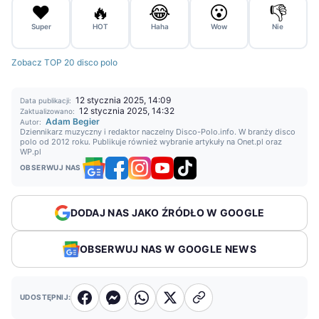
❤️
🔥
😂
😮
👎
Super
HOT
Haha
Wow
Nie
Zobacz TOP 20 disco polo
12 stycznia 2025, 14:09
Data publikacji:
12 stycznia 2025, 14:32
Zaktualizowano:
Adam Begier
Autor:
Dziennikarz muzyczny i redaktor naczelny Disco-Polo.info. W branży disco
polo od 2012 roku. Publikuje również wybranie artykuły na Onet.pl oraz
WP.pl
OBSERWUJ NAS
DODAJ NAS JAKO ŹRÓDŁO W GOOGLE
OBSERWUJ NAS W GOOGLE NEWS
UDOSTĘPNIJ: