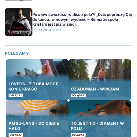
Powiew świeżości w disco polo?! „Dziś poproszę Cię
do tańca„ w nowym wydaniu – Remix zespołu
Kristars jest już w sieci.
09.03.2024, 07:30
POLECAMY
LOVERS - Z TOBĄ MOGĘ
KONIE KRAŚĆ
CZADOMAN - WPADAM
OGLĄDAJ
OGLĄDAJ
AMBU-LANS - DO CIEBIE
TO JEST TO - DIAMENT W
HALO
POLU
OGLĄDAJ
OGLĄDAJ