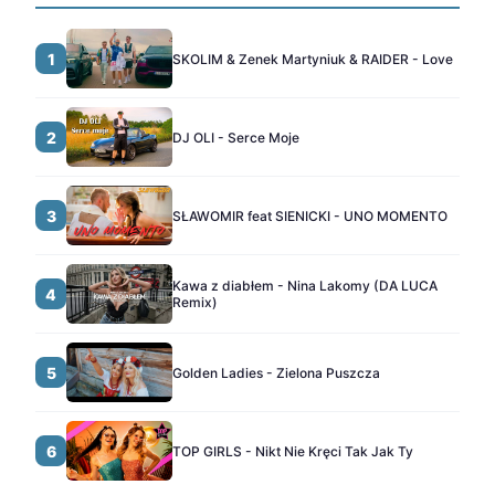
1
SKOLIM & Zenek Martyniuk & RAIDER - Love
2
DJ OLI - Serce Moje
3
SŁAWOMIR feat SIENICKI - UNO MOMENTO
Kawa z diabłem - Nina Lakomy (DA LUCA
4
Remix)
5
Golden Ladies - Zielona Puszcza
6
TOP GIRLS - Nikt Nie Kręci Tak Jak Ty