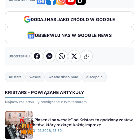
DODAJ NAS JAKO ŹRÓDŁO W GOOGLE
OBSERWUJ NAS W GOOGLE NEWS
UDOSTĘPNIJ:
Kristars
wesele
wesele disco polo
discopolo
KRISTARS - POWIĄZANE ARTYKUŁY
Najnowsze artykuły powiązane z tym tematem
„Piosenki na wesele” od Kristars to godzinny zestaw
hitów, który rozkręci każdą imprezę
31.01.2026, 18:59