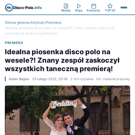
Disco-Polo
.info
Newsy
Klipy
Koncerty
TOP 20
Strona główna
›
Artykuły
›
Premiera
›
Idealna piosenka disco polo na wesele?! Znany zespół zaskoczył
wszystkich taneczną premierą!
PREMIERA
Idealna piosenka disco polo na
wesele?! Znany zespół zaskoczył
wszystkich taneczną premierą!
Adam Begier
23 lutego 2022, 20:18
2 min czytania
fot. materiał prasowy