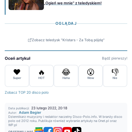
„Ogień we mnie" z teledyskiem!
OGLĄDAJ
Zobacz teledysk "Kristars - Za Tobą pójdę"
Oceń artykuł
Bądź pierwszy!
❤️
🔥
😂
😮
👎
Super
HOT
Haha
Wow
Nie
Zobacz TOP 20 disco polo
23 lutego 2022, 20:18
Data publikacji:
Adam Begier
Autor:
Dziennikarz muzyczny i redaktor naczelny Disco-Polo.info. W branży disco
polo od 2012 roku. Publikuje również wybranie artykuły na Onet.pl oraz
WP.pl
OBSERWUJ NAS