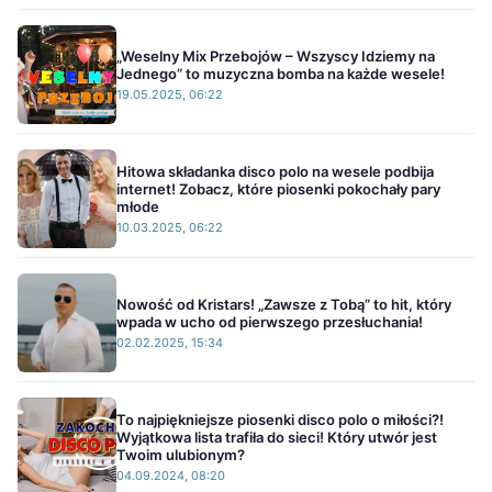
„Weselny Mix Przebojów – Wszyscy Idziemy na
Jednego” to muzyczna bomba na każde wesele!
19.05.2025, 06:22
Hitowa składanka disco polo na wesele podbija
internet! Zobacz, które piosenki pokochały pary
młode
10.03.2025, 06:22
Nowość od Kristars! „Zawsze z Tobą” to hit, który
wpada w ucho od pierwszego przesłuchania!
02.02.2025, 15:34
To najpiękniejsze piosenki disco polo o miłości?!
Wyjątkowa lista trafiła do sieci! Który utwór jest
Twoim ulubionym?
04.09.2024, 08:20