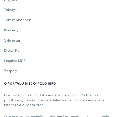
Teledyski
Teksty piosenek
Koncerty
Sylwester
Disco Star
Legalne MP3
Zespoły
O PORTALU DISCO-POLO.INFO
Disco-Polo.info to portal o muzyce disco polo. Codziennie
publikujemy newsy, premiery teledysków, nowości muzyczne i
informacje o koncertach.
Dalsze rozpowszechnianie tekstów i materiałów wideo w całości