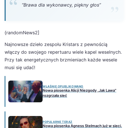
“Brawa dla wykonawcy, piękny głos”
{randomNews2]
Najnowsze dzieło zespołu Kristars z pewnością
włączy do swojego repertuaru wiele kapel weselnych.
Przy tak energetycznych brzmieniach każde wesele
musi się udać!
WŁAŚNIE OPUBLIKOWANO
Nowa piosenka Alicji Niezgody „Jak Lawa"
rozgrzała sieć
POPULARNE TERAZ
Nowa piosenka Agness Stelmach już w sieci.