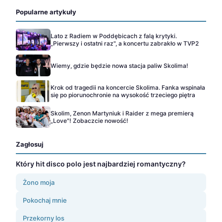
Popularne artykuły
Lato z Radiem w Poddębicach z falą krytyki.
„Pierwszy i ostatni raz", a koncertu zabrakło w TVP2
Wiemy, gdzie będzie nowa stacja paliw Skolima!
Krok od tragedii na koncercie Skolima. Fanka wspinała
się po piorunochronie na wysokość trzeciego piętra
Skolim, Zenon Martyniuk i Raider z mega premierą
„Love"! Zobaczcie nowość!
Zagłosuj
Który hit disco polo jest najbardziej romantyczny?
Żono moja
Pokochaj mnie
Przekorny los