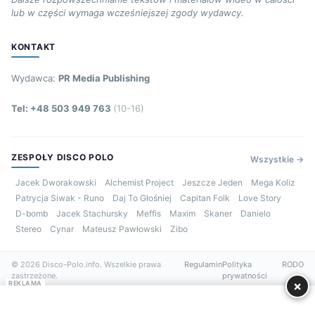
lub w części wymaga wcześniejszej zgody wydawcy.
KONTAKT
Wydawca:
PR Media Publishing
Tel: +48 503 949 763
(10-16)
ZESPOŁY DISCO POLO
Wszystkie →
Jacek Dworakowski
Alchemist Project
Jeszcze Jeden
Mega Koliz
Patrycja Siwak - Runo
Daj To Głośniej
Capitan Folk
Love Story
D-bomb
Jacek Stachursky
Meffis
Maxim
Skaner
Danielo
Stereo
Cynar
Mateusz Pawłowski
Zibo
© 2026 Disco-Polo.info. Wszelkie prawa
Regulamin
Polityka
RODO
zastrzeżone.
prywatności
×
REKLAMA