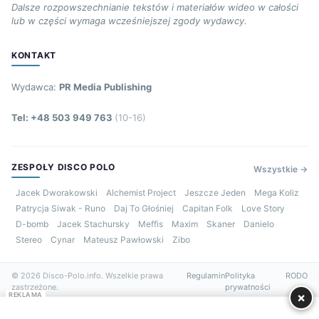
Dalsze rozpowszechnianie tekstów i materiałów wideo w całości
lub w części wymaga wcześniejszej zgody wydawcy.
KONTAKT
Wydawca:
PR Media Publishing
Tel: +48 503 949 763
(10-16)
ZESPOŁY DISCO POLO
Wszystkie →
Jacek Dworakowski
Alchemist Project
Jeszcze Jeden
Mega Koliz
Patrycja Siwak - Runo
Daj To Głośniej
Capitan Folk
Love Story
D-bomb
Jacek Stachursky
Meffis
Maxim
Skaner
Danielo
Stereo
Cynar
Mateusz Pawłowski
Zibo
© 2026 Disco-Polo.info. Wszelkie prawa
Regulamin
Polityka
RODO
zastrzeżone.
prywatności
×
REKLAMA