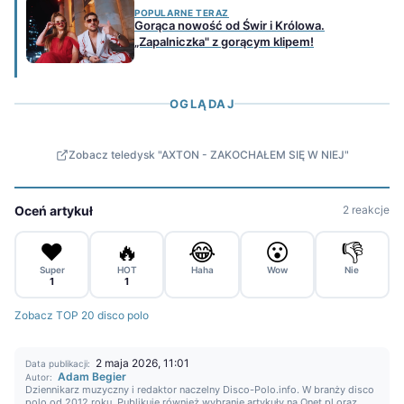
POPULARNE TERAZ
Gorąca nowość od Świr i Królowa.
„Zapalniczka" z gorącym klipem!
OGLĄDAJ
Zobacz teledysk "AXTON - ZAKOCHAŁEM SIĘ W NIEJ"
Oceń artykuł
2 reakcje
❤️
🔥
😂
😮
👎
Super
HOT
Haha
Wow
Nie
1
1
Zobacz TOP 20 disco polo
2 maja 2026, 11:01
Data publikacji:
Adam Begier
Autor:
Dziennikarz muzyczny i redaktor naczelny Disco-Polo.info. W branży disco
polo od 2012 roku. Publikuje również wybranie artykuły na Onet.pl oraz