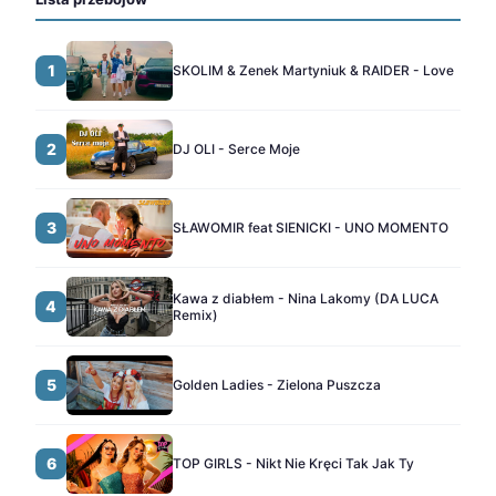
1
SKOLIM & Zenek Martyniuk & RAIDER - Love
2
DJ OLI - Serce Moje
3
SŁAWOMIR feat SIENICKI - UNO MOMENTO
Kawa z diabłem - Nina Lakomy (DA LUCA
4
Remix)
5
Golden Ladies - Zielona Puszcza
6
TOP GIRLS - Nikt Nie Kręci Tak Jak Ty