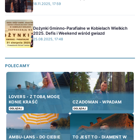
18.11.2025, 17:59
Dożynki Gminno-Parafialne w Kobielach Wielkich
2025. Defis i Weekend wśród gwiazd
25.08.2025, 17:48
POLECAMY
LOVERS - Z TOBĄ MOGĘ
KONIE KRAŚĆ
CZADOMAN - WPADAM
OGLĄDAJ
OGLĄDAJ
AMBU-LANS - DO CIEBIE
TO JEST TO - DIAMENT W