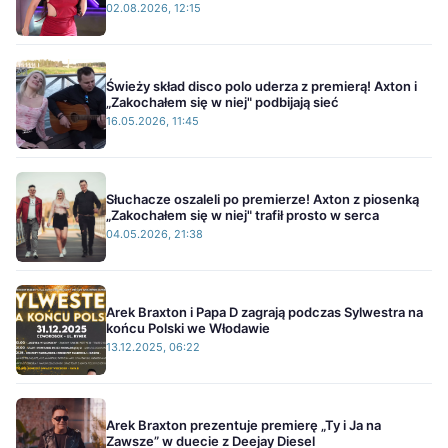
02.08.2026, 12:15
Świeży skład disco polo uderza z premierą! Axton i
„Zakochałem się w niej" podbijają sieć
16.05.2026, 11:45
Słuchacze oszaleli po premierze! Axton z piosenką
„Zakochałem się w niej" trafił prosto w serca
04.05.2026, 21:38
Arek Braxton i Papa D zagrają podczas Sylwestra na
końcu Polski we Włodawie
13.12.2025, 06:22
Arek Braxton prezentuje premierę „Ty i Ja na
Zawsze” w duecie z Deejay Diesel