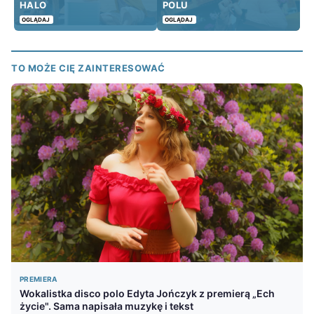
HALO
POLU
OGLĄDAJ
OGLĄDAJ
TO MOŻE CIĘ ZAINTERESOWAĆ
PREMIERA
Wokalistka disco polo Edyta Jończyk z premierą „Ech
życie". Sama napisała muzykę i tekst