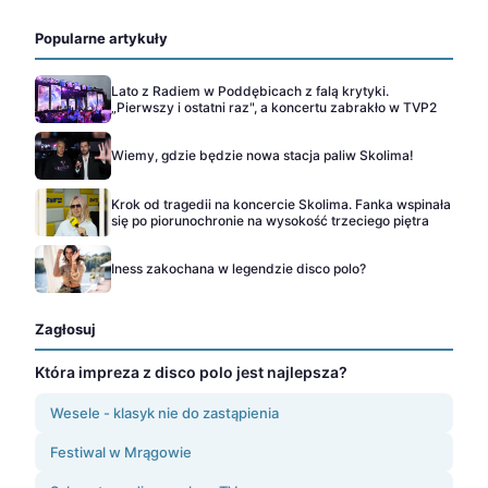
Popularne artykuły
Lato z Radiem w Poddębicach z falą krytyki.
„Pierwszy i ostatni raz", a koncertu zabrakło w TVP2
Wiemy, gdzie będzie nowa stacja paliw Skolima!
Krok od tragedii na koncercie Skolima. Fanka wspinała
się po piorunochronie na wysokość trzeciego piętra
Iness zakochana w legendzie disco polo?
Zagłosuj
Która impreza z disco polo jest najlepsza?
Wesele - klasyk nie do zastąpienia
Festiwal w Mrągowie