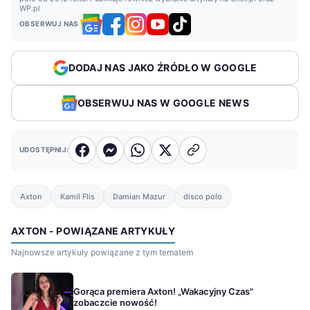
WP.pl
OBSERWUJ NAS
DODAJ NAS JAKO ŹRÓDŁO W GOOGLE
OBSERWUJ NAS W GOOGLE NEWS
UDOSTĘPNIJ:
Axton
Kamil Flis
Damian Mazur
disco polo
AXTON - POWIĄZANE ARTYKUŁY
Najnowsze artykuły powiązane z tym tematem
Gorąca premiera Axton! „Wakacyjny Czas"
zobaczcie nowość!