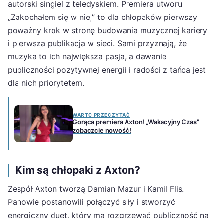
autorski singiel z teledyskiem. Premiera utworu
„Zakochałem się w niej” to dla chłopaków pierwszy
poważny krok w stronę budowania muzycznej kariery
i pierwsza publikacja w sieci. Sami przyznają, że
muzyka to ich największa pasja, a dawanie
publiczności pozytywnej energii i radości z tańca jest
dla nich priorytetem.
WARTO PRZECZYTAĆ
Gorąca premiera Axton! „Wakacyjny Czas"
zobaczcie nowość!
Kim są chłopaki z Axton?
Zespół Axton tworzą Damian Mazur i Kamil Flis.
Panowie postanowili połączyć siły i stworzyć
energiczny duet, który ma rozgrzewać publiczność na