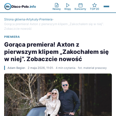
Disco-Polo
.info
Newsy
Klipy
Koncerty
TOP 20
Strona główna
›
Artykuły
›
Premiera
›
Gorąca premiera! Axton z pierwszym klipem „Zakochałem się w niej”.
Zobaczcie nowość
PREMIERA
Gorąca premiera! Axton z
pierwszym klipem „Zakochałem się
w niej”. Zobaczcie nowość
Adam Begier
2 maja 2026, 11:01
4 min czytania
fot. materiał prasowy