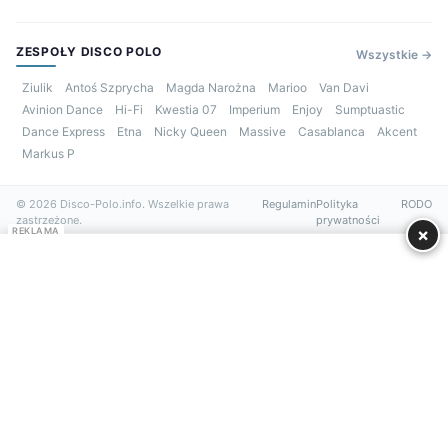
ZESPOŁY DISCO POLO
Wszystkie →
Ziulik
Antoś Szprycha
Magda Narożna
Marioo
Van Davi
Avinion Dance
Hi-Fi
Kwestia 07
Imperium
Enjoy
Sumptuastic
Dance Express
Etna
Nicky Queen
Massive
Casablanca
Akcent
Markus P
© 2026 Disco-Polo.info. Wszelkie prawa
Regulamin
Polityka
RODO
zastrzeżone.
prywatności
×
REKLAMA