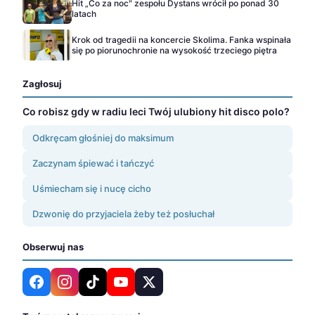
Hit „Co za noc" zespołu Dystans wrócił po ponad 30
latach
Krok od tragedii na koncercie Skolima. Fanka wspinała
się po piorunochronie na wysokość trzeciego piętra
Zagłosuj
Co robisz gdy w radiu leci Twój ulubiony hit disco polo?
Odkręcam głośniej do maksimum
Zaczynam śpiewać i tańczyć
Uśmiecham się i nucę cicho
Dzwonię do przyjaciela żeby też posłuchał
Obserwuj nas