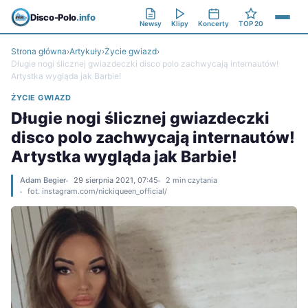
Disco-Polo
.info
Newsy
Klipy
Koncerty
TOP 20
Strona główna
›
Artykuły
›
Życie gwiazd
›
Długie nogi ślicznej gwiazdeczki disco polo zachwycają internautów!
Artystka wygląda jak Barbie!
ŻYCIE GWIAZD
Długie nogi ślicznej gwiazdeczki
disco polo zachwycają internautów!
Artystka wygląda jak Barbie!
Adam Begier
29 sierpnia 2021, 07:45
2 min czytania
fot. instagram.com/nickiqueen_official/