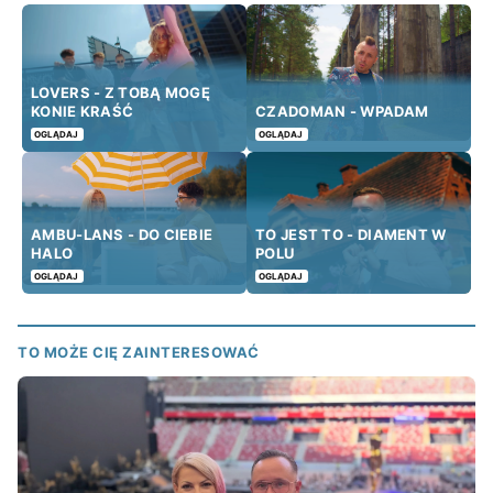
LOVERS - Z TOBĄ MOGĘ
KONIE KRAŚĆ
CZADOMAN - WPADAM
OGLĄDAJ
OGLĄDAJ
AMBU-LANS - DO CIEBIE
TO JEST TO - DIAMENT W
HALO
POLU
OGLĄDAJ
OGLĄDAJ
TO MOŻE CIĘ ZAINTERESOWAĆ