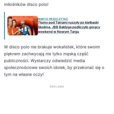
miłośników disco polo!
WARTO PRZECZYTAĆ
Tłumy pod Tatrami ruszyły po kiełbaski
Skolima. JBB Bałdyga podliczyło gorący
weekend w Nowym Targu
W disco polo nie brakuje wokalistek, które swoim
pięknem zachwycają nie tylko męską część
publiczności. Wystarczy odwiedzić media
społecznościowe swoich idolek, by przekonać się o
tym na własne oczy!
REKLAMA