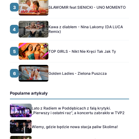
3
SŁAWOMIR feat SIENICKI - UNO MOMENTO
Kawa z diabłem - Nina Lakomy (DA LUCA
4
Remix)
5
TOP GIRLS - Nikt Nie Kręci Tak Jak Ty
6
Golden Ladies - Zielona Puszcza
Popularne artykuły
Lato z Radiem w Poddębicach z falą krytyki.
„Pierwszy i ostatni raz", a koncertu zabrakło w TVP2
Wiemy, gdzie będzie nowa stacja paliw Skolima!