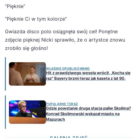
“Pięknie”
“Pięknie Ci w tym kolorze”
Gwiazda disco polo osiągnęła swój cel! Ponętne
zdjęcie pięknej Nicki sprawiło, że o artystce znowu
zrobiło się głośno!
WŁAŚNIE OPUBLIKOWANO
Hit z prawdziwego wesela wrócił. „Kocha się
raz" Bayery brzmi teraz jak kaseta z lat 90.
POPULARNE TERAZ
Gdzie powstanie druga stacja paliw Skolima?
Konrad Skolimowski wskazał miasto na
Mazurach
GALERIA ZDJĘĆ