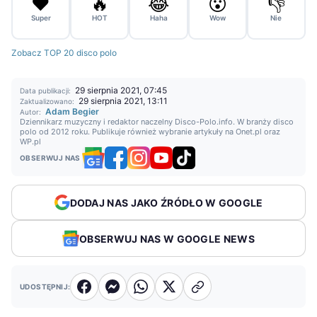
❤️
🔥
😂
😮
👎
Super
HOT
Haha
Wow
Nie
Zobacz TOP 20 disco polo
29 sierpnia 2021, 07:45
Data publikacji:
29 sierpnia 2021, 13:11
Zaktualizowano:
Adam Begier
Autor:
Dziennikarz muzyczny i redaktor naczelny Disco-Polo.info. W branży disco
polo od 2012 roku. Publikuje również wybranie artykuły na Onet.pl oraz
WP.pl
OBSERWUJ NAS
DODAJ NAS JAKO ŹRÓDŁO W GOOGLE
OBSERWUJ NAS W GOOGLE NEWS
UDOSTĘPNIJ: