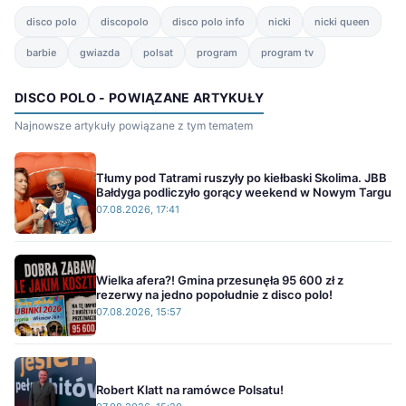
disco polo
discopolo
disco polo info
nicki
nicki queen
barbie
gwiazda
polsat
program
program tv
DISCO POLO - POWIĄZANE ARTYKUŁY
Najnowsze artykuły powiązane z tym tematem
Tłumy pod Tatrami ruszyły po kiełbaski Skolima. JBB
Bałdyga podliczyło gorący weekend w Nowym Targu
07.08.2026, 17:41
Wielka afera?! Gmina przesunęła 95 600 zł z
rezerwy na jedno popołudnie z disco polo!
07.08.2026, 15:57
Robert Klatt na ramówce Polsatu!