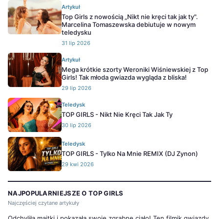
Artykuł
Top Girls z nowością „Nikt nie kręci tak jak ty".
Marcelina Tomaszewska debiutuje w nowym
teledysku
31 lip 2026
Artykuł
Mega krótkie szorty Weroniki Wiśniewskiej z Top
Girls! Tak młoda gwiazda wygląda z bliska!
29 lip 2026
Teledysk
TOP GIRLS - Nikt Nie Kręci Tak Jak Ty
30 lip 2026
Teledysk
TOP GIRLS - Tylko Na Mnie REMIX (DJ Zynon)
29 kwi 2026
NAJPOPULARNIEJSZE O TOP GIRLS
Najczęściej czytane artykuły
Odchyliła majtki i pokazała swoje zgrabne ciało! Ten filmik gwiazdy