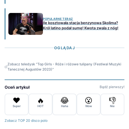
POPULARNE TERAZ
Ile kosztowała stacja benzynowa Skolima?
Król latino podał sumę! Kwota zwala z nóg!
OGLĄDAJ
Zobacz teledysk "Top Girls - Róże i różowe tulipany (Festiwal Muzyki
Tanecznej Augustów 2023)"
Oceń artykuł
Bądź pierwszy!
❤️
🔥
😂
😮
👎
Super
HOT
Haha
Wow
Nie
Zobacz TOP 20 disco polo