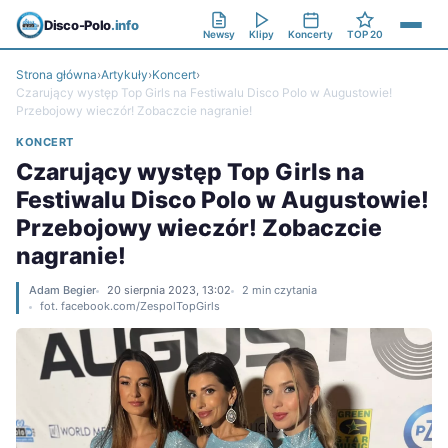
Disco-Polo
.info
Newsy
Klipy
Koncerty
TOP 20
Strona główna
›
Artykuły
›
Koncert
›
Czarujący występ Top Girls na Festiwalu Disco Polo w Augustowie!
Przebojowy wieczór! Zobaczcie nagranie!
KONCERT
Czarujący występ Top Girls na
Festiwalu Disco Polo w Augustowie!
Przebojowy wieczór! Zobaczcie
nagranie!
Adam Begier
20 sierpnia 2023, 13:02
2 min czytania
fot. facebook.com/ZespolTopGirls