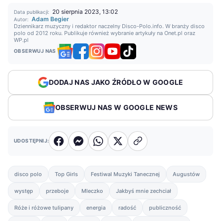
20 sierpnia 2023, 13:02
Data publikacji:
Adam Begier
Autor:
Dziennikarz muzyczny i redaktor naczelny Disco-Polo.info. W branży disco
polo od 2012 roku. Publikuje również wybranie artykuły na Onet.pl oraz
WP.pl
OBSERWUJ NAS
DODAJ NAS JAKO ŹRÓDŁO W GOOGLE
OBSERWUJ NAS W GOOGLE NEWS
UDOSTĘPNIJ:
disco polo
Top Girls
Festiwal Muzyki Tanecznej
Augustów
występ
przeboje
Mleczko
Jakbyś mnie zechciał
Róże i różowe tulipany
energia
radość
publiczność