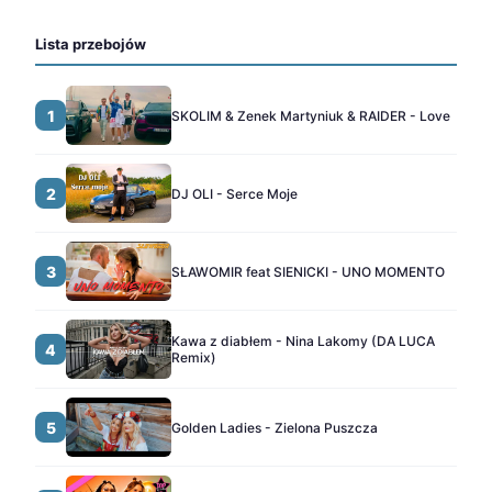
Lista przebojów
1
SKOLIM & Zenek Martyniuk & RAIDER - Love
2
DJ OLI - Serce Moje
3
SŁAWOMIR feat SIENICKI - UNO MOMENTO
Kawa z diabłem - Nina Lakomy (DA LUCA
4
Remix)
5
Golden Ladies - Zielona Puszcza