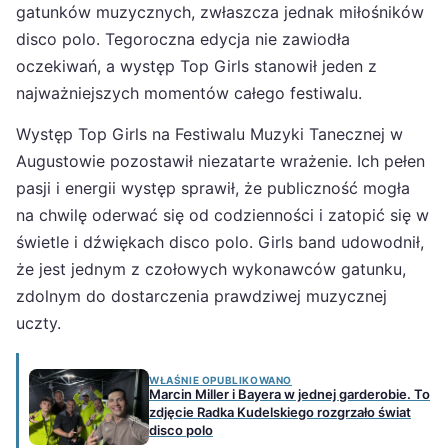
gatunków muzycznych, zwłaszcza jednak miłośników
disco polo. Tegoroczna edycja nie zawiodła
oczekiwań, a występ Top Girls stanowił jeden z
najważniejszych momentów całego festiwalu.
Występ Top Girls na Festiwalu Muzyki Tanecznej w
Augustowie pozostawił niezatarte wrażenie. Ich pełen
pasji i energii występ sprawił, że publiczność mogła
na chwilę oderwać się od codzienności i zatopić się w
świetle i dźwiękach disco polo. Girls band udowodnił,
że jest jednym z czołowych wykonawców gatunku,
zdolnym do dostarczenia prawdziwej muzycznej
uczty.
WŁAŚNIE OPUBLIKOWANO
Marcin Miller i Bayera w jednej garderobie. To
zdjęcie Radka Kudelskiego rozgrzało świat
disco polo