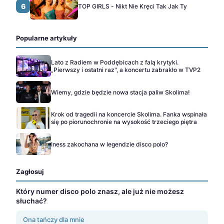
6
TOP GIRLS - Nikt Nie Kręci Tak Jak Ty
Popularne artykuły
Lato z Radiem w Poddębicach z falą krytyki.
„Pierwszy i ostatni raz", a koncertu zabrakło w TVP2
Wiemy, gdzie będzie nowa stacja paliw Skolima!
Krok od tragedii na koncercie Skolima. Fanka wspinała
się po piorunochronie na wysokość trzeciego piętra
Iness zakochana w legendzie disco polo?
Zagłosuj
Który numer disco polo znasz, ale już nie możesz
słuchać?
Ona tańczy dla mnie