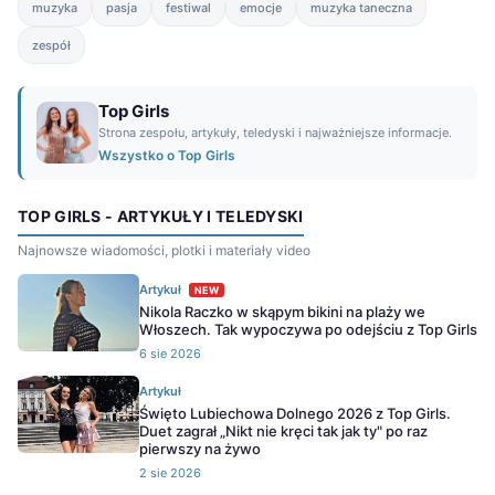
muzyka
pasja
festiwal
emocje
muzyka taneczna
zespół
Top Girls
Strona zespołu, artykuły, teledyski i najważniejsze informacje.
Wszystko o Top Girls
TOP GIRLS - ARTYKUŁY I TELEDYSKI
Najnowsze wiadomości, plotki i materiały video
Artykuł
NEW
Nikola Raczko w skąpym bikini na plaży we
Włoszech. Tak wypoczywa po odejściu z Top Girls
6 sie 2026
Artykuł
Święto Lubiechowa Dolnego 2026 z Top Girls.
Duet zagrał „Nikt nie kręci tak jak ty" po raz
pierwszy na żywo
2 sie 2026