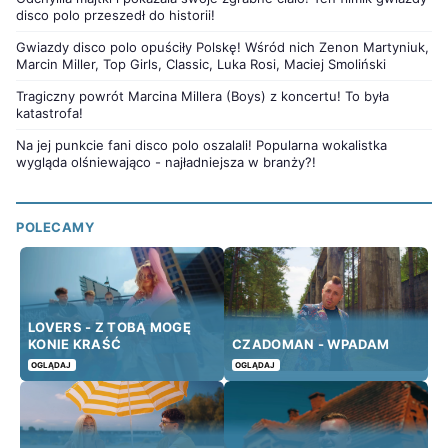
disco polo przeszedł do historii!
Gwiazdy disco polo opuściły Polskę! Wśród nich Zenon Martyniuk,
Marcin Miller, Top Girls, Classic, Luka Rosi, Maciej Smoliński
Tragiczny powrót Marcina Millera (Boys) z koncertu! To była
katastrofa!
Na jej punkcie fani disco polo oszalali! Popularna wokalistka
wygląda olśniewająco - najładniejsza w branży?!
POLECAMY
LOVERS - Z TOBĄ MOGĘ
KONIE KRAŚĆ
CZADOMAN - WPADAM
OGLĄDAJ
OGLĄDAJ