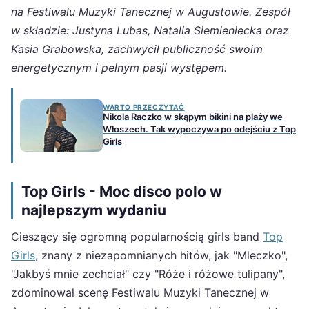
na Festiwalu Muzyki Tanecznej w Augustowie. Zespół
w składzie: Justyna Lubas, Natalia Siemieniecka oraz
Kasia Grabowska, zachwycił publiczność swoim
energetycznym i pełnym pasji występem.
WARTO PRZECZYTAĆ
Nikola Raczko w skąpym bikini na plaży we
Włoszech. Tak wypoczywa po odejściu z Top
Girls
Top Girls - Moc disco polo w
najlepszym wydaniu
Cieszący się ogromną popularnością girls band
Top
Girls
, znany z niezapomnianych hitów, jak "Mleczko",
"Jakbyś mnie zechciał" czy "Róże i różowe tulipany",
zdominował scenę Festiwalu Muzyki Tanecznej w