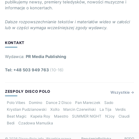
publikujemy newsy, premiery teledysków, nowości muzyczne i
informacje o koncertach.
Dalsze rozpowszechnianie tekstów i materiałów wideo w całości
lub w części wymaga wcześniejszej zgody wydawcy.
KONTAKT
Wydawca:
PR Media Publishing
Tel: +48 503 949 763
(10-16)
ZESPOŁY DISCO POLO
Wszystkie →
Polo Vibes
Domino
Dance 2 Disco
Pan Mareczek
Sado
Krystian Pudzianowski
XoXo
Marcin Czerwiński
La Tija
Verdis
Beat Magic
Kapela Roy
Maestro
SUMMER NIGHT
N’Joy
Claudi
Bedi
Czadowa Mamuśka
© 2026 Disco-Polo.info. Wszelkie prawa
Regulamin
Polityka
RODO