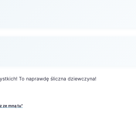
ystkich! To naprawdę śliczna dziewczyna!
z ze mną tu"