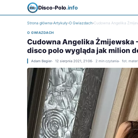
Disco-Polo
.info
Strona główna
›
Artykuły
›
O Gwiazdach
›
Cudowna Angelika Żmijews
O GWIAZDACH
Cudowna Angelika Żmijewska - 
disco polo wygląda jak milion d
Adam Begier
12 sierpnia 2021, 21:06
2 min czytania
fot. mate