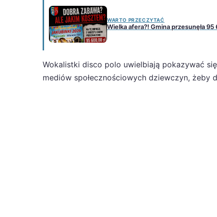
WARTO PRZECZYTAĆ
Wielka afera?! Gmina przesunęła 95 
Wokalistki disco polo uwielbiają pokazywać si
mediów społecznościowych dziewczyn, żeby do