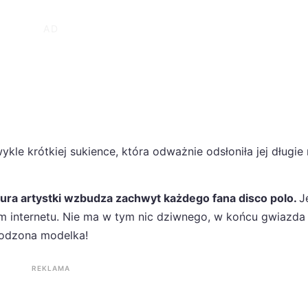
le krótkiej sukience, która odważnie odsłoniła jej długie
igura artystki wzbudza zachwyt każdego fana disco polo.
J
tem internetu. Nie ma w tym nic dziwnego, w końcu gwiazda
rodzona modelka!
REKLAMA