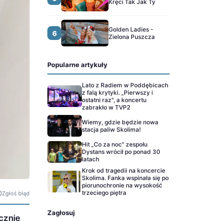
Kręci Tak Jak Ty
Golden Ladies -
6
Zielona Puszcza
Popularne artykuły
Lato z Radiem w Poddębicach
z falą krytyki. „Pierwszy i
ostatni raz", a koncertu
zabrakło w TVP2
Wiemy, gdzie będzie nowa
stacja paliw Skolima!
Hit „Co za noc" zespołu
Dystans wrócił po ponad 30
latach
Krok od tragedii na koncercie
Skolima. Fanka wspinała się po
piorunochronie na wysokość
trzeciego piętra
Zgłoś błąd
Zagłosuj
cznie