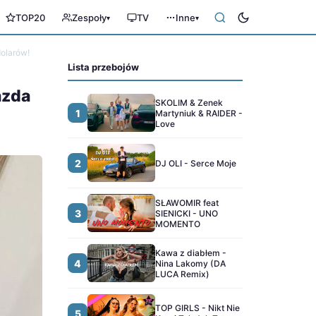
TOP20
Zespoły
TV
Inne
▾
▾
dolarów!
Lista przebojów
azda
SKOLIM & Zenek
1
Martyniuk & RAIDER -
Love
2
DJ OLI - Serce Moje
SŁAWOMIR feat
3
SIENICKI - UNO
MOMENTO
Kawa z diabłem -
4
Nina Lakomy (DA
LUCA Remix)
TOP GIRLS - Nikt Nie
5