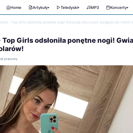
Home
Artykuły
Teledyski
MP3
Koncerty
▾
▾
▾
ka - Top Girls odsłoniła ponętne nogi! Gwiazda disco polo wygląda jak milion 
Top Girls odsłoniła ponętne nogi! Gwi
olarów!
riał prasowy