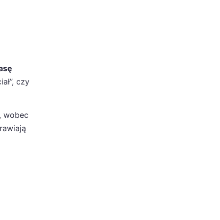
asę
ał”, czy
ą, wobec
rawiają