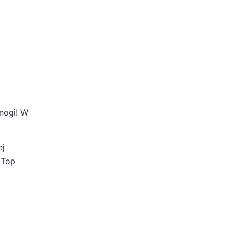
 nogi! W
ej
 Top