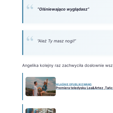
“Olśniewająco wyglądasz”
“Ależ Ty masz nogi!”
Angelika kolejny raz zachwyciła dosłownie wsz
WŁAŚNIE OPUBLIKOWANO
Premiera teledysku Lea&Artez „Tańc