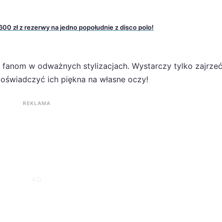
600 zł z rezerwy na jedno popołudnie z disco polo!
ę fanom w odważnych stylizacjach. Wystarczy tylko zajrze
świadczyć ich piękna na własne oczy!
REKLAMA