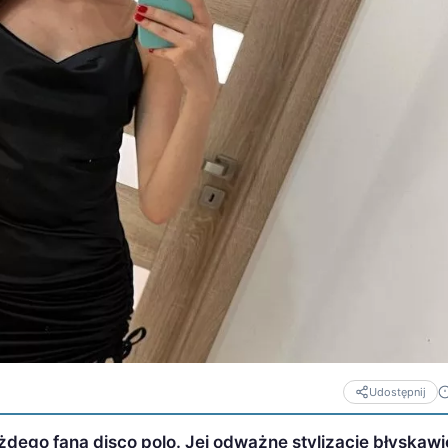
Udostępnij
żdego fana disco polo. Jej odważne stylizacje błyskawi