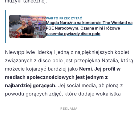
muzyki tanecznej.
WARTO PRZECZYTAĆ
Magda Narożna na koncercie The Weeknd na
PGE Narodowym. Czarna mini i różowe
pasemka gwiazdy disco polo
Niewątpliwie liderką i jedną z najpiękniejszych kobiet
związanych z disco polo jest przepiękna Natalia, którą
możecie kojarzyć bardziej jako
Nemi. Jej profil w
mediach społecznościowych jest jednym z
najbardziej gorących.
Jej social media, aż płoną z
powodu gorących zdjęć, które dodaje wokalistka
REKLAMA