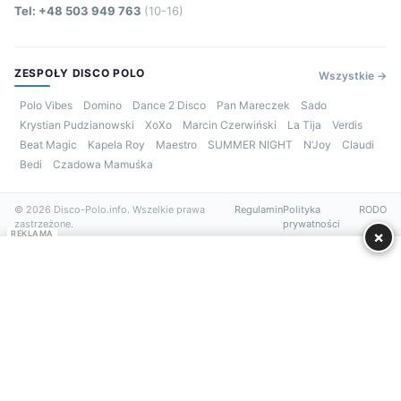
Tel: +48 503 949 763
(10-16)
ZESPOŁY DISCO POLO
Wszystkie →
Polo Vibes
Domino
Dance 2 Disco
Pan Mareczek
Sado
Krystian Pudzianowski
XoXo
Marcin Czerwiński
La Tija
Verdis
Beat Magic
Kapela Roy
Maestro
SUMMER NIGHT
N’Joy
Claudi
Bedi
Czadowa Mamuśka
© 2026 Disco-Polo.info. Wszelkie prawa
Regulamin
Polityka
RODO
zastrzeżone.
prywatności
×
REKLAMA