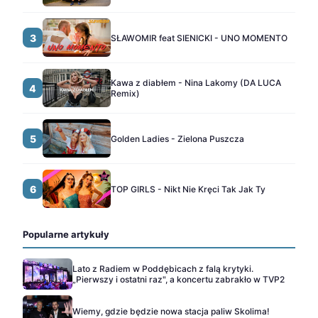
3
SŁAWOMIR feat SIENICKI - UNO MOMENTO
Kawa z diabłem - Nina Lakomy (DA LUCA
4
Remix)
5
Golden Ladies - Zielona Puszcza
6
TOP GIRLS - Nikt Nie Kręci Tak Jak Ty
Popularne artykuły
Lato z Radiem w Poddębicach z falą krytyki.
„Pierwszy i ostatni raz", a koncertu zabrakło w TVP2
Wiemy, gdzie będzie nowa stacja paliw Skolima!