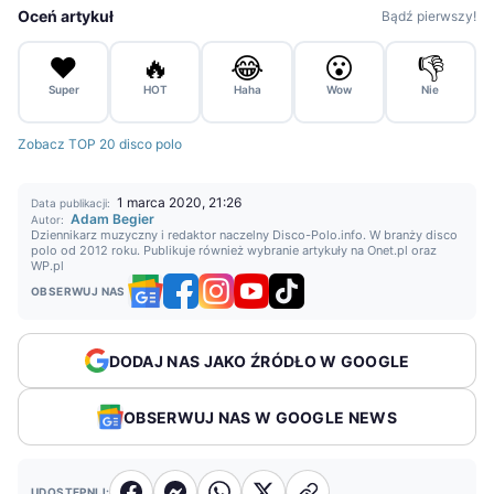
Oceń artykuł
Bądź pierwszy!
❤️
🔥
😂
😮
👎
Super
HOT
Haha
Wow
Nie
Zobacz TOP 20 disco polo
1 marca 2020, 21:26
Data publikacji:
Adam Begier
Autor:
Dziennikarz muzyczny i redaktor naczelny Disco-Polo.info. W branży disco
polo od 2012 roku. Publikuje również wybranie artykuły na Onet.pl oraz
WP.pl
OBSERWUJ NAS
DODAJ NAS JAKO ŹRÓDŁO W GOOGLE
OBSERWUJ NAS W GOOGLE NEWS
UDOSTĘPNIJ: