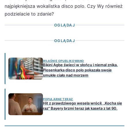
najpiękniejsza wokalistka disco polo. Czy Wy również
podzielacie to zdanie?
OGLĄDAJ
OGLĄDAJ
WŁAŚNIE OPUBLIKOWANO
Bikini Agbe świeci w słońcu i niemal znika.
Piosenkarka disco polo pokazała swoje
smukłe ciało nad morzem
POPULARNE TERAZ
Hit z prawdziwego wesela wrócił. „Kocha się
raz" Bayery brzmi teraz jak kaseta z lat 90.