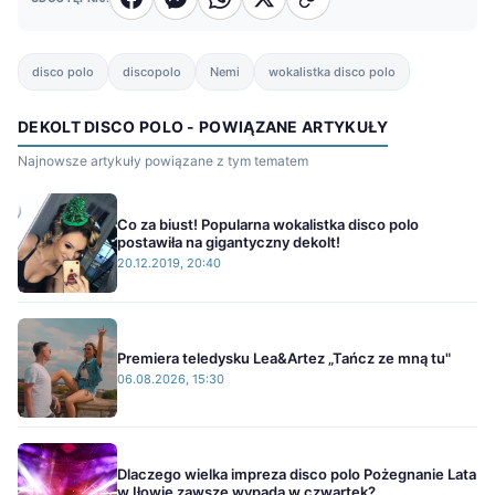
disco polo
discopolo
Nemi
wokalistka disco polo
DEKOLT DISCO POLO - POWIĄZANE ARTYKUŁY
Najnowsze artykuły powiązane z tym tematem
Co za biust! Popularna wokalistka disco polo
postawiła na gigantyczny dekolt!
20.12.2019, 20:40
Premiera teledysku Lea&Artez „Tańcz ze mną tu"
06.08.2026, 15:30
Dlaczego wielka impreza disco polo Pożegnanie Lata
w Iłowie zawsze wypada w czwartek?