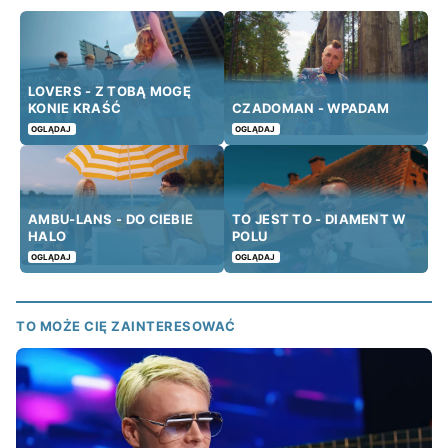
LOVERS - Z TOBĄ MOGĘ
KONIE KRAŚĆ
CZADOMAN - WPADAM
OGLĄDAJ
OGLĄDAJ
AMBU-LANS - DO CIEBIE
TO JEST TO - DIAMENT W
HALO
POLU
OGLĄDAJ
OGLĄDAJ
TO MOŻE CIĘ ZAINTERESOWAĆ