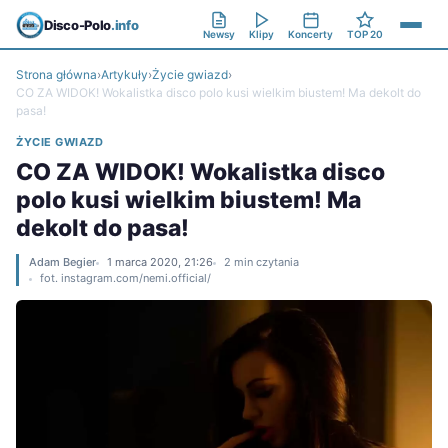
Disco-Polo
.info
Newsy
Klipy
Koncerty
TOP 20
Strona główna
›
Artykuły
›
Życie gwiazd
›
CO ZA WIDOK! Wokalistka disco polo kusi wielkim biustem! Ma dekolt do
pasa!
ŻYCIE GWIAZD
CO ZA WIDOK! Wokalistka disco
polo kusi wielkim biustem! Ma
dekolt do pasa!
Adam Begier
1 marca 2020, 21:26
2 min czytania
fot. instagram.com/nemi.official/