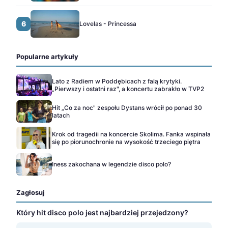
6
Lovelas - Princessa
Popularne artykuły
Lato z Radiem w Poddębicach z falą krytyki.
„Pierwszy i ostatni raz", a koncertu zabrakło w TVP2
Hit „Co za noc" zespołu Dystans wrócił po ponad 30
latach
Krok od tragedii na koncercie Skolima. Fanka wspinała
się po piorunochronie na wysokość trzeciego piętra
Iness zakochana w legendzie disco polo?
Zagłosuj
Który hit disco polo jest najbardziej przejedzony?