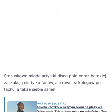
Stosunkowo młode artystki disco polo coraz bardziej
zaskakują nie tylko fanów, ale również kolegów po
fachu, a także siebie same!
WARTO PRZECZYTAĆ
Nikola Raczko w skąpym bikini na plaży we
Włoszech. Tak wypoczywa po odejściu z Top