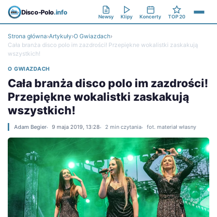
Disco-Polo
.info
Newsy
Klipy
Koncerty
TOP 20
Strona główna
›
Artykuły
›
O Gwiazdach
›
Cała branża disco polo im zazdrości! Przepiękne wokalistki zaskakują
wszystkich!
O GWIAZDACH
Cała branża disco polo im zazdrości!
Przepiękne wokalistki zaskakują
wszystkich!
Adam Begier
9 maja 2019, 13:28
2 min czytania
fot. materiał własny