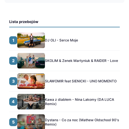
Lista przebojów
1
DJ OLI - Serce Moje
2
SKOLIM & Zenek Martyniuk & RAIDER - Love
3
SŁAWOMIR feat SIENICKI - UNO MOMENTO
Kawa z diabłem - Nina Lakomy (DA LUCA
4
Remix)
Dystans - Co za noc (Mathew Oldschool 90's
5
Remix)