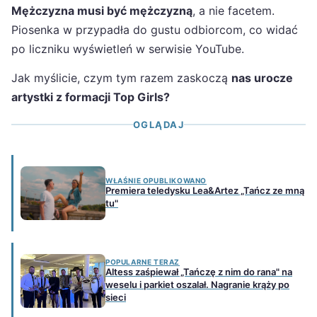
Mężczyzna musi być mężczyzną
, a nie facetem.
Piosenka w przypadła do gustu odbiorcom, co widać
po liczniku wyświetleń w serwisie YouTube.
Jak myślicie, czym tym razem zaskoczą
nas urocze
artystki z formacji Top Girls?
OGLĄDAJ
WŁAŚNIE OPUBLIKOWANO
Premiera teledysku Lea&Artez „Tańcz ze mną
tu"
POPULARNE TERAZ
Altess zaśpiewał „Tańczę z nim do rana" na
weselu i parkiet oszalał. Nagranie krąży po
sieci