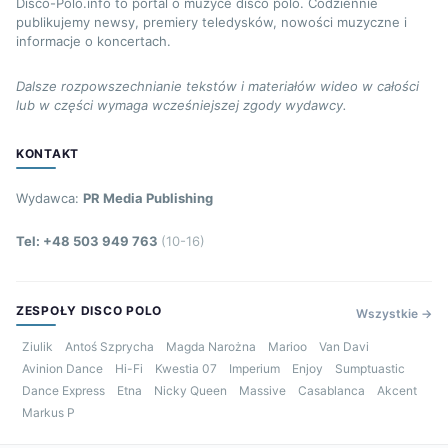
Disco-Polo.info to portal o muzyce disco polo. Codziennie
publikujemy newsy, premiery teledysków, nowości muzyczne i
informacje o koncertach.
Dalsze rozpowszechnianie tekstów i materiałów wideo w całości
lub w części wymaga wcześniejszej zgody wydawcy.
KONTAKT
Wydawca:
PR Media Publishing
Tel: +48 503 949 763
(10-16)
ZESPOŁY DISCO POLO
Wszystkie →
Ziulik
Antoś Szprycha
Magda Narożna
Marioo
Van Davi
Avinion Dance
Hi-Fi
Kwestia 07
Imperium
Enjoy
Sumptuastic
Dance Express
Etna
Nicky Queen
Massive
Casablanca
Akcent
Markus P