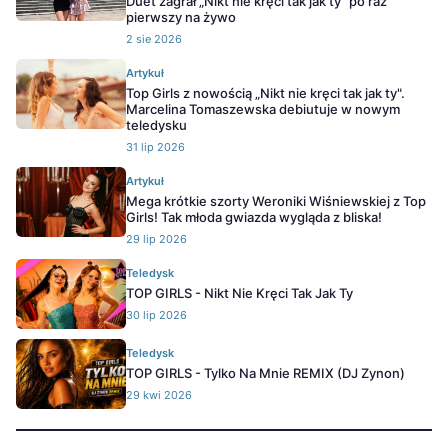
Duet zagrał „Nikt nie kręci tak jak ty" po raz
pierwszy na żywo
2 sie 2026
Artykuł
Top Girls z nowością „Nikt nie kręci tak jak ty".
Marcelina Tomaszewska debiutuje w nowym
teledysku
31 lip 2026
Artykuł
Mega krótkie szorty Weroniki Wiśniewskiej z Top
Girls! Tak młoda gwiazda wygląda z bliska!
29 lip 2026
Teledysk
TOP GIRLS - Nikt Nie Kręci Tak Jak Ty
30 lip 2026
Teledysk
TOP GIRLS - Tylko Na Mnie REMIX (DJ Zynon)
29 kwi 2026