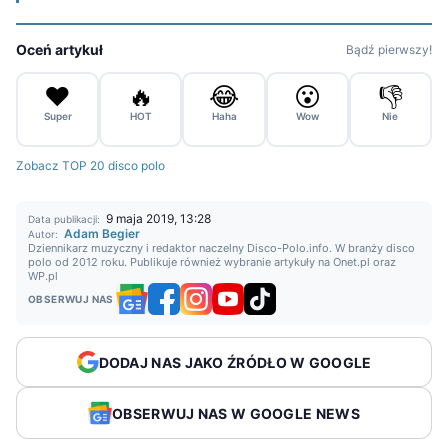
Oceń artykuł
Bądź pierwszy!
❤️
🔥
😂
😮
👎
Super
HOT
Haha
Wow
Nie
Zobacz TOP 20 disco polo
9 maja 2019, 13:28
Data publikacji:
Adam Begier
Autor:
Dziennikarz muzyczny i redaktor naczelny Disco-Polo.info. W branży disco
polo od 2012 roku. Publikuje również wybranie artykuły na Onet.pl oraz
WP.pl
OBSERWUJ NAS
DODAJ NAS JAKO ŹRÓDŁO W GOOGLE
OBSERWUJ NAS W GOOGLE NEWS