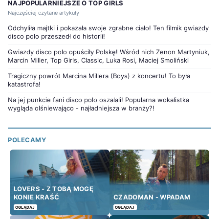
NAJPOPULARNIEJSZE O TOP GIRLS
Najczęściej czytane artykuły
Odchyliła majtki i pokazała swoje zgrabne ciało! Ten filmik gwiazdy
disco polo przeszedł do historii!
Gwiazdy disco polo opuściły Polskę! Wśród nich Zenon Martyniuk,
Marcin Miller, Top Girls, Classic, Luka Rosi, Maciej Smoliński
Tragiczny powrót Marcina Millera (Boys) z koncertu! To była
katastrofa!
Na jej punkcie fani disco polo oszalali! Popularna wokalistka
wygląda olśniewająco - najładniejsza w branży?!
POLECAMY
LOVERS - Z TOBĄ MOGĘ
KONIE KRAŚĆ
CZADOMAN - WPADAM
OGLĄDAJ
OGLĄDAJ