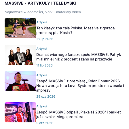
MASSIVE - ARTYKUŁY I TELEDYSKI
Najnowsze wiadomości, plotki i materiały video
Artykuł
Ten klasyk zna cała Polska. Massive z gorącą
premierą pt. "Kasia"!
18 lip 2026
Artykuł
Dramat wiernego fana zespołu MASSiVE. Patryk
miał mniej niż 2 procent szans na przeżycie
11 lip 2026
Artykuł
Zespół MASSiVE z premierą „Kolor Chmur 2026".
Nowa wersja hitu Love System prosto na wesela i
imprezy
29 cze 2026
Artykuł
Zespół MASSiVE odpalił „Płakałaś 2026" i parkiet
już oszalał! Mega premiera
5 cze 2026