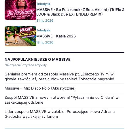
Teledysk
MASSiVE - Bo Pocałunek (Z Rep. Akcent) (Tr!Fle &
LOOP & Black Due EXTENDED REMIX)
31 lip 2026
Teledysk
MASSiVE - Kasia 2026
18 lip 2026
NAJPOPULARNIEJSZE O MASSIVE
Najczęściej czytane artykuły
Genialna premiera od zespołu Massive pt. „Dlaczego Ty mi w
głowie zawróciłaś„ oraz cudowny taniec! Zobaczcie nagranie!
Massive – Mix Disco Polo (Akustycznie)
Zespół MASSiVE z nowym utworem! "Pytasz mnie co Ci dam" w
zaskakującej odsłonie
Lider zespołu MASSiVE w żałobie! Poruszające słowa Adriana
Gładocha wyciskają łzy fanom