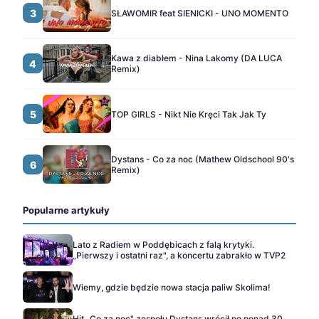
3
SŁAWOMIR feat SIENICKI - UNO MOMENTO
Kawa z diabłem - Nina Lakomy (DA LUCA
4
Remix)
5
TOP GIRLS - Nikt Nie Kręci Tak Jak Ty
Dystans - Co za noc (Mathew Oldschool 90's
6
Remix)
Popularne artykuły
Lato z Radiem w Poddębicach z falą krytyki.
„Pierwszy i ostatni raz", a koncertu zabrakło w TVP2
Wiemy, gdzie będzie nowa stacja paliw Skolima!
Hit „Co za noc" zespołu Dystans wrócił po ponad 30