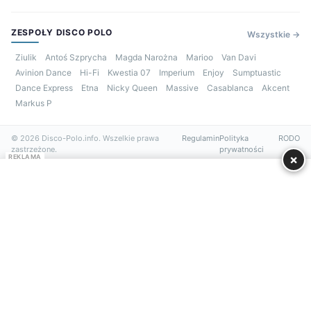
ZESPOŁY DISCO POLO
Wszystkie →
Ziulik
Antoś Szprycha
Magda Narożna
Marioo
Van Davi
Avinion Dance
Hi-Fi
Kwestia 07
Imperium
Enjoy
Sumptuastic
Dance Express
Etna
Nicky Queen
Massive
Casablanca
Akcent
Markus P
© 2026 Disco-Polo.info. Wszelkie prawa
Regulamin
Polityka
RODO
zastrzeżone.
prywatności
×
REKLAMA