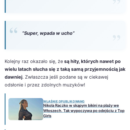
“Super, wpada w ucho”
Kolejny raz okazało się, że
są hity, których nawet po
wielu latach słucha się z taką samą przyjemnością jak
dawniej
. Zwłaszcza jeśli podane są w ciekawej
odsłonie i przez zdolnych muzyków!
WŁAŚNIE OPUBLIKOWANO
Nikola Raczko w skąpym bikini na plaży we
Włoszech. Tak wypoczywa po odejściu z Top
Girls