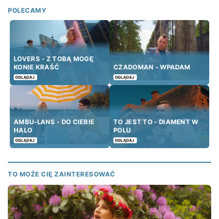
POLECAMY
LOVERS - Z TOBĄ MOGĘ
KONIE KRAŚĆ
CZADOMAN - WPADAM
OGLĄDAJ
OGLĄDAJ
AMBU-LANS - DO CIEBIE
TO JEST TO - DIAMENT W
HALO
POLU
OGLĄDAJ
OGLĄDAJ
TO MOŻE CIĘ ZAINTERESOWAĆ