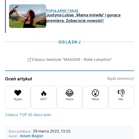
POPULARNE TERAZ
Justyna Lubas „Mama mówiła" i gorąca
premiera. Zobaczcie nowość!
OGLĄDAJ
Zobacz teledysk "MASSIVE - Białe Łabędzie"
Oceń artykuł
Bądź pierwszy!
❤️
🔥
😂
😮
👎
Super
HOT
Haha
Wow
Nie
Zobacz TOP 20 disco polo
29 marca 2022, 13:22
Data publikacji:
Adam Begier
Autor: