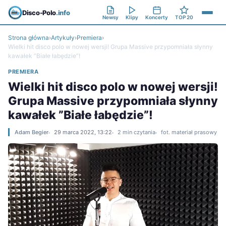
Disco-Polo
.info
Newsy
Klipy
Koncerty
TOP 20
Strona główna
›
Artykuły
›
Premiera
›
Wielki hit disco polo w nowej wersji! Grupa Massive przypomniała słynny
kawałek ”Białe łabędzie”!
PREMIERA
Wielki hit disco polo w nowej wersji!
Grupa Massive przypomniała słynny
kawałek ”Białe łabędzie”!
Adam Begier
29 marca 2022, 13:22
2 min czytania
fot. materiał prasowy