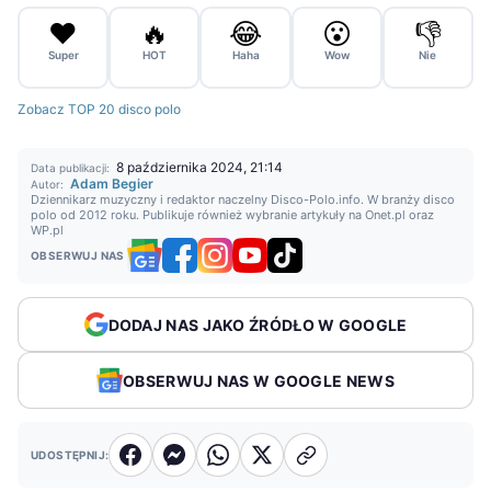
❤️
🔥
😂
😮
👎
Super
HOT
Haha
Wow
Nie
Zobacz TOP 20 disco polo
8 października 2024, 21:14
Data publikacji:
Adam Begier
Autor:
Dziennikarz muzyczny i redaktor naczelny Disco-Polo.info. W branży disco
polo od 2012 roku. Publikuje również wybranie artykuły na Onet.pl oraz
WP.pl
OBSERWUJ NAS
DODAJ NAS JAKO ŹRÓDŁO W GOOGLE
OBSERWUJ NAS W GOOGLE NEWS
UDOSTĘPNIJ: