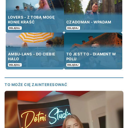
LOVERS - Z TOBĄ MOGĘ
KONIE KRAŚĆ
CZADOMAN - WPADAM
OGLĄDAJ
OGLĄDAJ
AMBU-LANS - DO CIEBIE
TO JEST TO - DIAMENT W
HALO
POLU
OGLĄDAJ
OGLĄDAJ
TO MOŻE CIĘ ZAINTERESOWAĆ