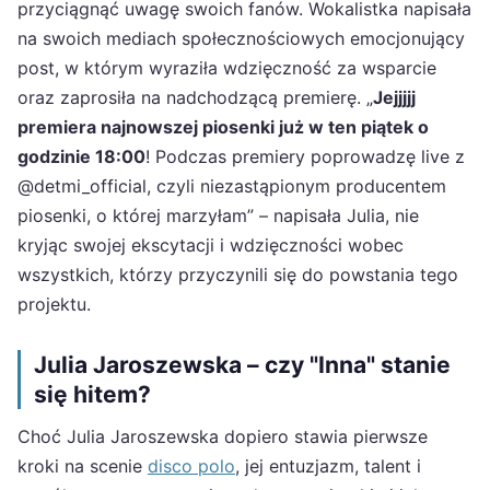
przyciągnąć uwagę swoich fanów. Wokalistka napisała
na swoich mediach społecznościowych emocjonujący
post, w którym wyraziła wdzięczność za wsparcie
oraz zaprosiła na nadchodzącą premierę. „
Jejjjjj
premiera najnowszej piosenki już w ten piątek o
godzinie 18:00
! Podczas premiery poprowadzę live z
@detmi_official, czyli niezastąpionym producentem
piosenki, o której marzyłam” – napisała Julia, nie
kryjąc swojej ekscytacji i wdzięczności wobec
wszystkich, którzy przyczynili się do powstania tego
projektu.
Julia Jaroszewska – czy "Inna" stanie
się hitem?
Choć Julia Jaroszewska dopiero stawia pierwsze
kroki na scenie
disco polo
, jej entuzjazm, talent i