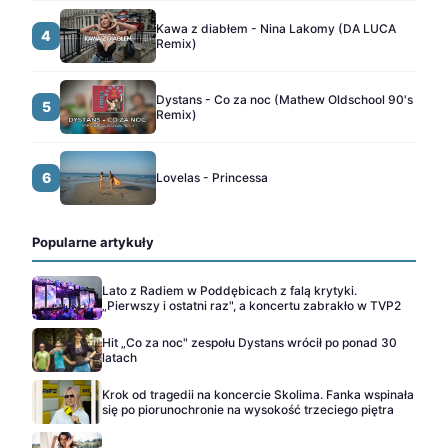
Kawa z diabłem - Nina Lakomy (DA LUCA
4
Remix)
Dystans - Co za noc (Mathew Oldschool 90's
5
Remix)
6
Lovelas - Princessa
Popularne artykuły
Lato z Radiem w Poddębicach z falą krytyki.
„Pierwszy i ostatni raz", a koncertu zabrakło w TVP2
Hit „Co za noc" zespołu Dystans wrócił po ponad 30
latach
Krok od tragedii na koncercie Skolima. Fanka wspinała
się po piorunochronie na wysokość trzeciego piętra