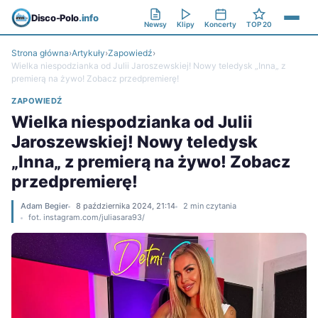
Disco-Polo
.info
Newsy
Klipy
Koncerty
TOP 20
Strona główna
›
Artykuły
›
Zapowiedź
›
Wielka niespodzianka od Julii Jaroszewskiej! Nowy teledysk „Inna„ z
premierą na żywo! Zobacz przedpremierę!
ZAPOWIEDŹ
Wielka niespodzianka od Julii
Jaroszewskiej! Nowy teledysk
„Inna„ z premierą na żywo! Zobacz
przedpremierę!
Adam Begier
8 października 2024, 21:14
2 min czytania
fot. instagram.com/juliasara93/