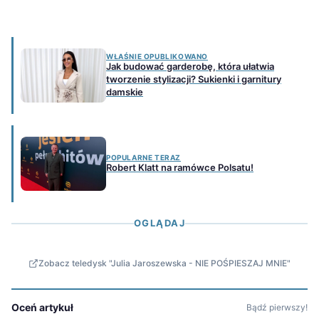
WŁAŚNIE OPUBLIKOWANO
Jak budować garderobę, która ułatwia
tworzenie stylizacji? Sukienki i garnitury
damskie
POPULARNE TERAZ
Robert Klatt na ramówce Polsatu!
OGLĄDAJ
Zobacz teledysk "Julia Jaroszewska - NIE POŚPIESZAJ MNIE"
Oceń artykuł
Bądź pierwszy!