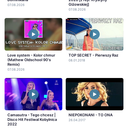
Giżowskiej]
07.08.2026
07.08.2026
Love system - Kolor chmur
TOP SECRET - Pierwszy Raz
(Mathew Oldschool 90's
08.01.2018
Remix)
07.08.2026
Camasutra - Tego chcesz |
NIEPOKONANI - TO ONA
Disco Hit Festiwal Kobylnica
26.04.2017
2022