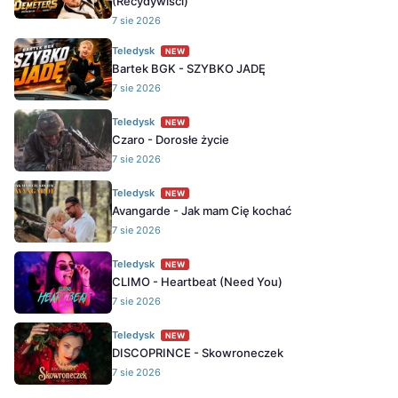
(Recydywiści)
7 sie 2026
Teledysk
NEW
Bartek BGK - SZYBKO JADĘ
7 sie 2026
Teledysk
NEW
Czaro - Dorosłe życie
7 sie 2026
Teledysk
NEW
Avangarde - Jak mam Cię kochać
7 sie 2026
Teledysk
NEW
CLIMO - Heartbeat (Need You)
7 sie 2026
Teledysk
NEW
DISCOPRINCE - Skowroneczek
7 sie 2026