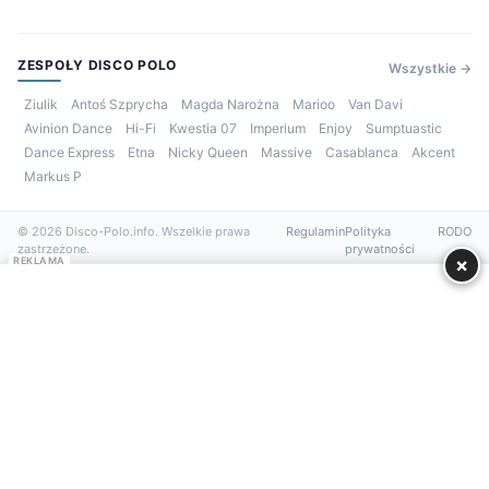
ZESPOŁY DISCO POLO
Wszystkie →
Ziulik
Antoś Szprycha
Magda Narożna
Marioo
Van Davi
Avinion Dance
Hi-Fi
Kwestia 07
Imperium
Enjoy
Sumptuastic
Dance Express
Etna
Nicky Queen
Massive
Casablanca
Akcent
Markus P
© 2026 Disco-Polo.info. Wszelkie prawa
Regulamin
Polityka
RODO
zastrzeżone.
prywatności
×
REKLAMA