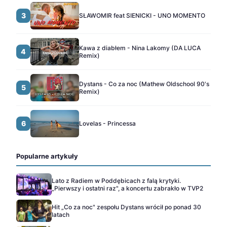
3
SŁAWOMIR feat SIENICKI - UNO MOMENTO
Kawa z diabłem - Nina Lakomy (DA LUCA
4
Remix)
Dystans - Co za noc (Mathew Oldschool 90's
5
Remix)
6
Lovelas - Princessa
Popularne artykuły
Lato z Radiem w Poddębicach z falą krytyki.
„Pierwszy i ostatni raz", a koncertu zabrakło w TVP2
Hit „Co za noc" zespołu Dystans wrócił po ponad 30
latach