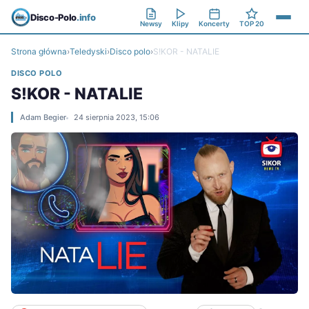
Disco-Polo
.info
Newsy
Klipy
Koncerty
TOP 20
Strona główna
›
Teledyski
›
Disco polo
›
S!KOR - NATALIE
DISCO POLO
S!KOR - NATALIE
Adam Begier
24 sierpnia 2023, 15:06