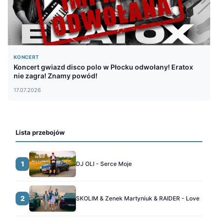
KONCERT
Koncert gwiazd disco polo w Płocku odwołany! Eratox
nie zagra! Znamy powód!
17.07.2026
Lista przebojów
1
DJ OLI - Serce Moje
2
SKOLIM & Zenek Martyniuk & RAIDER - Love