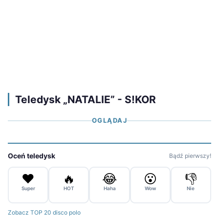
Teledysk „NATALIE” - S!KOR
OGLĄDAJ
Oceń teledysk
Bądź pierwszy!
❤️
🔥
😂
😮
👎
Super
HOT
Haha
Wow
Nie
Zobacz TOP 20 disco polo