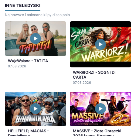
INNE TELEDYSKI
Najnowsze i polecane klipy disco polo
WujaWalana - TATITA
07.08.2026
WARRIORZ! - SOGNI DI
CARTA
07.08.2026
HELLFIELD, MACIAS -
MASSiVE - Złote Obrączki
Dominikana
2026 [z rep. Krystyny