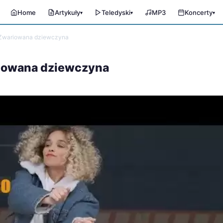
Home
Artykuły
Teledyski
MP3
Koncerty
▾
▾
▾
- Zwariowana dziewczyna
riowana dziewczyna