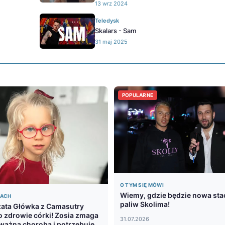
13 wrz 2024
Teledysk
Skalars - Sam
31 maj 2025
POPULARNE
O TYM SIĘ MÓWI
Wiemy, gdzie będzie nowa sta
DACH
paliw Skolima!
ata Główka z Camasutry
o zdrowie córki! Zosia zmaga
31.07.2026
oważną chorobą i potrzebuje