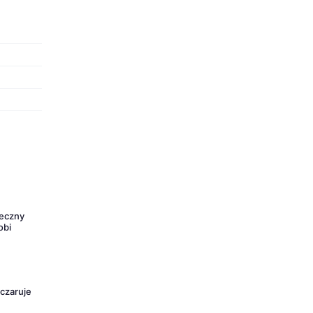
neczny
obi
 czaruje