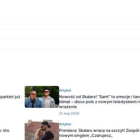
Artykuł
parkiet już
Nowość od Skalars! ”Sam!” to emocje i ta
klimat – disco polo z nowym teledyskiem r
wrażenie
31 maj 2025
Artykuł
: kto
Premiera: Skalars wraca na szczyt! Zespół
nowym singlem „Czarujesz„