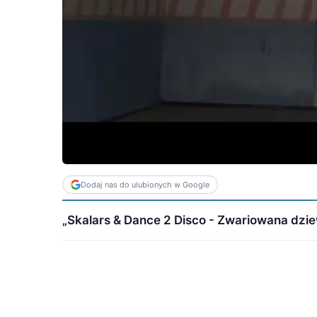
Dodaj nas do ulubionych w Google
„Skalars & Dance 2 Disco - Zwariowana dziew