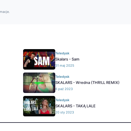
rmacje.
Teledysk
Skalars - Sam
31 maj 2025
Teledysk
SKALARS - Wredna (THR!LL REMIX)
6 paź 2023
Teledysk
SKALARS - TAKĄ LALE
20 sty 2023