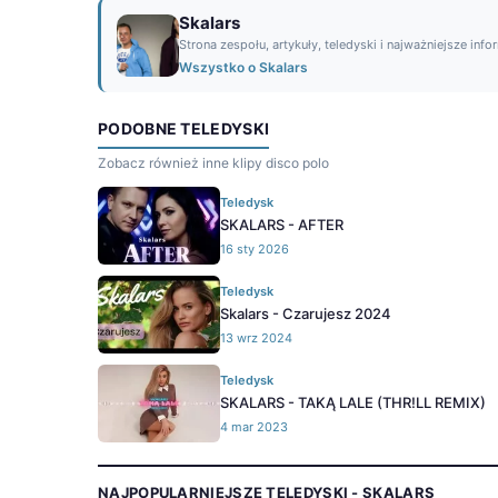
Skalars
Strona zespołu, artykuły, teledyski i najważniejsze info
Wszystko o Skalars
PODOBNE TELEDYSKI
Zobacz również inne klipy disco polo
Teledysk
SKALARS - AFTER
16 sty 2026
Teledysk
Skalars - Czarujesz 2024
13 wrz 2024
Teledysk
SKALARS - TAKĄ LALE (THR!LL REMIX)
4 mar 2023
NAJPOPULARNIEJSZE TELEDYSKI - SKALARS