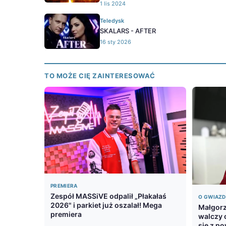
1 lis 2024
Teledysk
SKALARS - AFTER
16 sty 2026
TO MOŻE CIĘ ZAINTERESOWAĆ
PREMIERA
Zespół MASSiVE odpalił „Płakałaś
O GWIAZ
2026" i parkiet już oszalał! Mega
Małgorz
premiera
walczy 
się z p