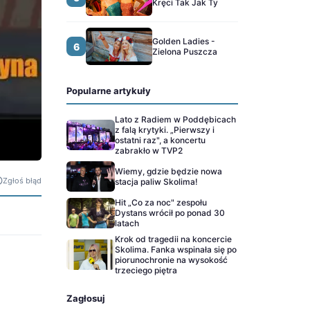
Kręci Tak Jak Ty
Golden Ladies -
6
Zielona Puszcza
Popularne artykuły
Lato z Radiem w Poddębicach
z falą krytyki. „Pierwszy i
ostatni raz", a koncertu
zabrakło w TVP2
Wiemy, gdzie będzie nowa
Zgłoś błąd
stacja paliw Skolima!
Hit „Co za noc" zespołu
Dystans wrócił po ponad 30
latach
Krok od tragedii na koncercie
Skolima. Fanka wspinała się po
piorunochronie na wysokość
trzeciego piętra
Zagłosuj