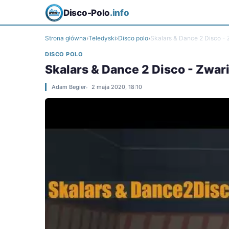
Disco-Polo
.info
Strona główna
›
Teledyski
›
Disco polo
›
Skalars & Dance 2 Disco 
DISCO POLO
Skalars & Dance 2 Disco - Zwa
Adam Begier
2 maja 2020, 18:10