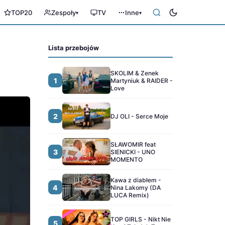
TOP20
Zespoły
TV
Inne
▾
▾
Lista przebojów
SKOLIM & Zenek
1
Martyniuk & RAIDER -
Love
2
DJ OLI - Serce Moje
SŁAWOMIR feat
3
SIENICKI - UNO
MOMENTO
Kawa z diabłem -
4
Nina Lakomy (DA
LUCA Remix)
TOP GIRLS - Nikt Nie
5