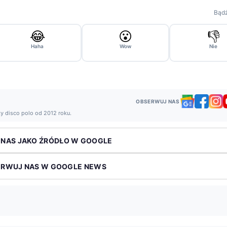
Bądź
😂
😮
👎
Haha
Wow
Nie
OBSERWUJ NAS
ży disco polo od 2012 roku.
 NAS JAKO ŹRÓDŁO W GOOGLE
ERWUJ NAS W GOOGLE NEWS