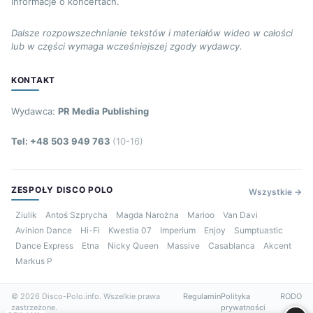
informacje o koncertach.
Dalsze rozpowszechnianie tekstów i materiałów wideo w całości
lub w części wymaga wcześniejszej zgody wydawcy.
KONTAKT
Wydawca:
PR Media Publishing
Tel: +48 503 949 763
(10-16)
ZESPOŁY DISCO POLO
Wszystkie →
Ziulik
Antoś Szprycha
Magda Narożna
Marioo
Van Davi
Avinion Dance
Hi-Fi
Kwestia 07
Imperium
Enjoy
Sumptuastic
Dance Express
Etna
Nicky Queen
Massive
Casablanca
Akcent
Markus P
© 2026 Disco-Polo.info. Wszelkie prawa
Regulamin
Polityka
RODO
zastrzeżone.
prywatności