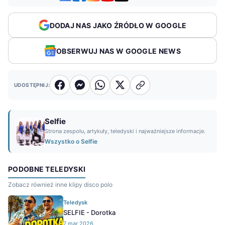
DODAJ NAS JAKO ŹRÓDŁO W GOOGLE
OBSERWUJ NAS W GOOGLE NEWS
UDOSTĘPNIJ:
Selfie
Strona zespołu, artykuły, teledyski i najważniejsze informacje.
Wszystko o Selfie
PODOBNE TELEDYSKI
Zobacz również inne klipy disco polo
Teledysk
SELFIE - Dorotka
7 mar 2026