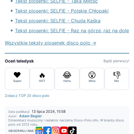
Tekst piosenki: SELFIE - Taka Miłość
Tekst piosenki: SELFIE - Polskie Chłopaki
Tekst piosenki: SELFIE - Chuda Kaśka
Tekst piosenki: SELFIE - Raz na górze, raz na dole
Wszystkie teksty piosenek disco polo →
Oceń teledysk
Bądź pierwszy!
❤️
🔥
😂
😮
👎
Super
HOT
Haha
Wow
Nie
Zobacz TOP 20 disco polo
13 lipca 2024, 15:58
Data publikacji:
Adam Begier
Autor:
Dziennikarz muzyczny i redaktor naczelny Disco-Polo.info. W branży disco
polo od 2012 roku.
OBSERWUJ NAS