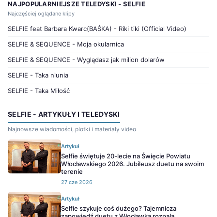
NAJPOPULARNIEJSZE TELEDYSKI - SELFIE
Najczęściej oglądane klipy
SELFIE feat Barbara Kwarc(BAŚKA) - Riki tiki (Official Video)
SELFIE & SEQUENCE - Moja okularnica
SELFIE & SEQUENCE - Wyglądasz jak milion dolarów
SELFIE - Taka niunia
SELFIE - Taka Miłość
SELFIE - ARTYKUŁY I TELEDYSKI
Najnowsze wiadomości, plotki i materiały video
Artykuł
Selfie świętuje 20-lecie na Święcie Powiatu
Włocławskiego 2026. Jubileusz duetu na swoim
terenie
27 cze 2026
Artykuł
Selfie szykuje coś dużego? Tajemnicza
zapowiedź duetu z Włocławka rozpala