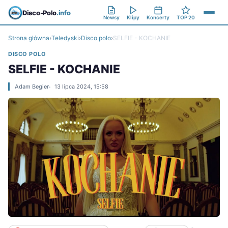
Disco-Polo
.info
Newsy
Klipy
Koncerty
TOP 20
Strona główna
›
Teledyski
›
Disco polo
›
SELFIE - KOCHANIE
DISCO POLO
SELFIE - KOCHANIE
Adam Begier
13 lipca 2024, 15:58