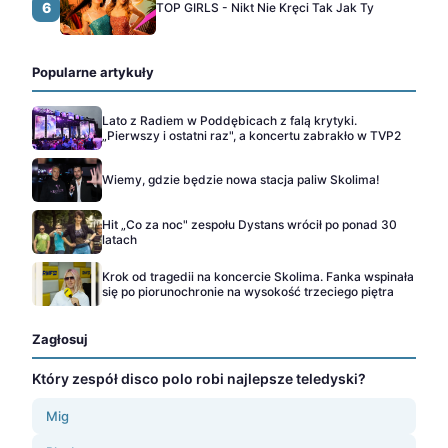
6
TOP GIRLS - Nikt Nie Kręci Tak Jak Ty
Popularne artykuły
Lato z Radiem w Poddębicach z falą krytyki.
„Pierwszy i ostatni raz", a koncertu zabrakło w TVP2
Wiemy, gdzie będzie nowa stacja paliw Skolima!
Hit „Co za noc" zespołu Dystans wrócił po ponad 30
latach
Krok od tragedii na koncercie Skolima. Fanka wspinała
się po piorunochronie na wysokość trzeciego piętra
Zagłosuj
Który zespół disco polo robi najlepsze teledyski?
Mig