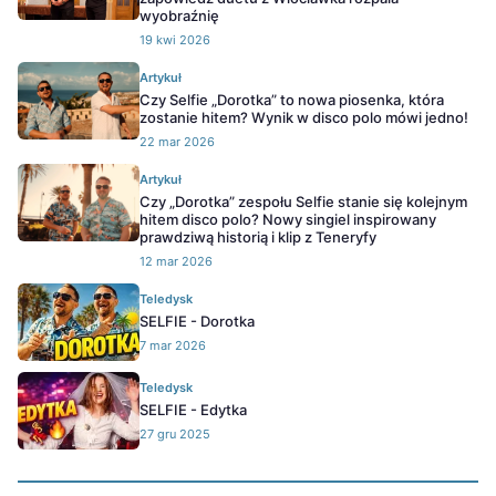
wyobraźnię
19 kwi 2026
Artykuł
Czy Selfie „Dorotka” to nowa piosenka, która
zostanie hitem? Wynik w disco polo mówi jedno!
22 mar 2026
Artykuł
Czy „Dorotka” zespołu Selfie stanie się kolejnym
hitem disco polo? Nowy singiel inspirowany
prawdziwą historią i klip z Teneryfy
12 mar 2026
Teledysk
SELFIE - Dorotka
7 mar 2026
Teledysk
SELFIE - Edytka
27 gru 2025