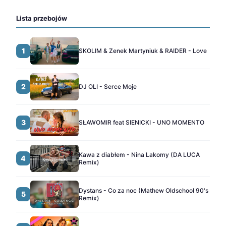
Lista przebojów
1
SKOLIM & Zenek Martyniuk & RAIDER - Love
2
DJ OLI - Serce Moje
3
SŁAWOMIR feat SIENICKI - UNO MOMENTO
Kawa z diabłem - Nina Lakomy (DA LUCA
4
Remix)
Dystans - Co za noc (Mathew Oldschool 90's
5
Remix)