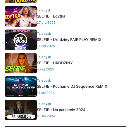
Teledysk
SELFIE - Edytka
27 gru 2025
Teledysk
SELFIE - Urodziny FAIR PLAY REMIX
11 kwi 2025
Teledysk
SELFIE - URODZINY
4 kwi 2025
Teledysk
SELFIE - Kochanie DJ Sequence REMIX
14 sie 2024
Teledysk
SELFIE - Na parkiecie 2024
10 sty 2024